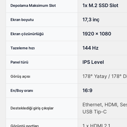
1x M.2 SSD Slot
Depolama Maksimum Slot
17,3 inç
Ekran boyutu
1920 x 1080
Ekran çözünürlüğü
144 Hz
Tazeleme hızı
IPS Level
Panel türü
178° Yatay / 178° D
Görüş açısı
16:9
En/Boy oranı
Ethernet, HDMI, Se
Desteklediği giriş çıkışlar
USB Tip-C
1 x HDMI 2.1
Görüntü portları