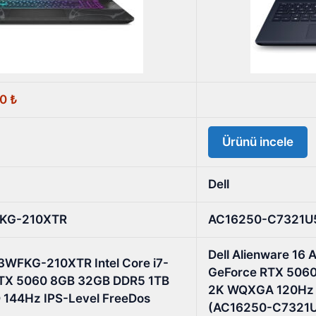
00
₺
Ürünü incele
Dell
FKG-210XTR
AC16250-C7321U
Dell Alienware 16 
WFKG-210XTR Intel Core i7-
GeForce RTX 5060
TX 5060 8GB 32GB DDR5 1TB
2K WQXGA 120Hz 
HD 144Hz IPS-Level FreeDos
(AC16250-C7321U56