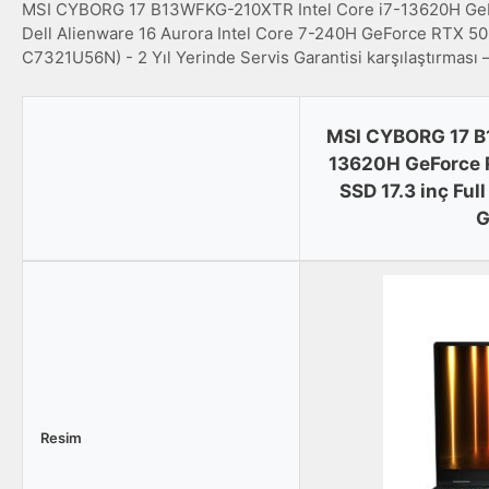
MSI CYBORG 17 B13WFKG-210XTR Intel Core i7-13620H GeFo
Dell Alienware 16 Aurora Intel Core 7-240H GeForce RTX
C7321U56N) - 2 Yıl Yerinde Servis Garantisi karşılaştırması —
MSI CYBORG 17 B
13620H GeForce 
SSD 17.3 inç Fu
G
MSI
CYBORG
17
B13WFKG-
210XTR
Intel
Core
Resim
i7-