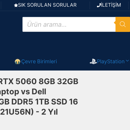
SIK SORULAN SORULAR
İLETİŞİM
Products
search
Çevre Birimleri
PlayStation
 RTX 5060 8GB 32GB
ptop vs Dell
2GB DDR5 1TB SSD 16
1U56N) - 2 Yıl