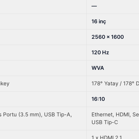
—
16 inç
2560 x 1600
120 Hz
WVA
ikey
178° Yatay / 178° 
16:10
s Portu (3.5 mm), USB Tip-A,
Ethernet, HDMI, Se
USB Tip-C
1 x HDMI 2.1