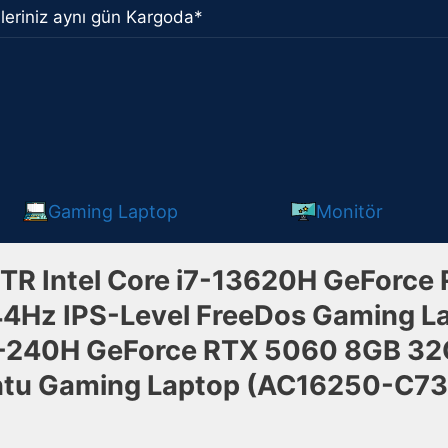
leriniz aynı gün Kargoda*
Gaming Laptop
Monitör
 Intel Core i7-13620H GeForce
44Hz IPS-Level FreeDos Gaming La
e 7-240H GeForce RTX 5060 8GB 3
u Gaming Laptop (AC16250-C732