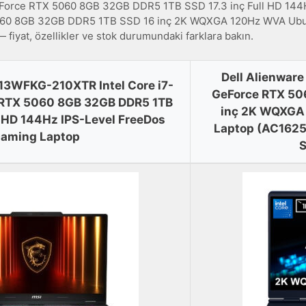
rce RTX 5060 8GB 32GB DDR5 1TB SSD 17.3 inç Full HD 144Hz
 5060 8GB 32GB DDR5 1TB SSD 16 inç 2K WQXGA 120Hz WVA Ub
 fiyat, özellikler ve stok durumundaki farklara bakın.
Dell Alienware
13WFKG-210XTR Intel Core i7-
GeForce RTX 50
RTX 5060 8GB 32GB DDR5 1TB
inç 2K WQXGA
ll HD 144Hz IPS-Level FreeDos
Laptop (AC1625
aming Laptop
S