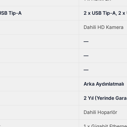
 USB Tip-A
2 x USB Tip-A, 2 x
Dahili HD Kamera
—
—
—
Arka Aydınlatmalı
2 Yıl (Yerinde Gara
Dahili Hoparlör
t
1 x Gigabit Etherne