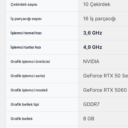
inç
10 Çekirdek
Çekirdek sayısı
2K
WQXGA
16 İş parçacığı
İş parçacığı sayısı
120Hz
WVA
3,6 GHz
İşlemci temel hızı
Ubuntu
Gaming
4,9 GHz
İşlemci turbo hızı
Laptop
(AC16250-
NVIDIA
Grafik işlemci üreticisi
C7321U56N)
-
GeForce RTX 50 Ser
Grafik işlemci serisi
2
Yıl
GeForce RTX 5060
Grafik işlemci modeli
Yerinde
Servis
GDDR7
Grafik bellek tipi
Garantisi
için
8 GB
Grafik bellek
karşılaştırma