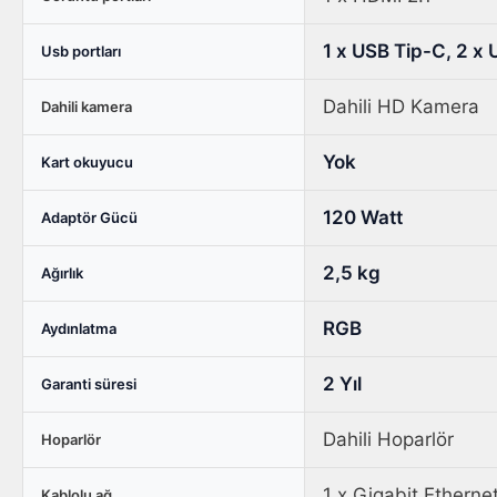
1 x USB Tip-C, 2 x
Usb portları
Dahili HD Kamera
Dahili kamera
Yok
Kart okuyucu
120 Watt
Adaptör Gücü
2,5 kg
Ağırlık
RGB
Aydınlatma
2 Yıl
Garanti süresi
Dahili Hoparlör
Hoparlör
1 x Gigabit Etherne
Kablolu ağ