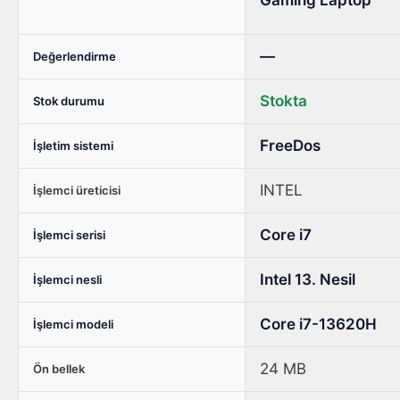
Laptop,
Dell
Alienware
—
Değerlendirme
16
Aurora
Stokta
Stok durumu
Intel
Core
FreeDos
İşletim sistemi
7-
240H
INTEL
İşlemci üreticisi
GeForce
RTX
Core i7
İşlemci serisi
5060
8GB
Intel 13. Nesil
İşlemci nesli
32GB
DDR5
Core i7-13620H
İşlemci modeli
1TB
SSD
24 MB
Ön bellek
16