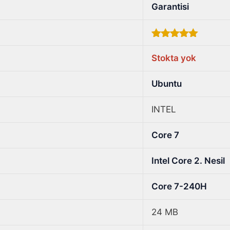
Garantisi
5.00
out of
5
Stokta yok
Ubuntu
INTEL
Core 7
Intel Core 2. Nesil
Core 7-240H
24 MB