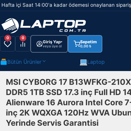
İçeriğe
Hafta içi Saat 14:00'a kadar ödemesi onaylanan sipariş
atla
0
0
Giriş Yap
Sepetim
▾
veya üye ol
0,00
₺
Bütün Ürünler
Laptop
MSI CYBORG 17 B13WFKG-210XTR
DDR5 1TB SSD 17.3 inç Full HD 1
Alienware 16 Aurora Intel Cor
inç 2K WQXGA 120Hz WVA Ubunt
Yerinde Servis Garantisi