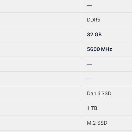
—
DDR5
32 GB
5600 MHz
—
—
Dahili SSD
1 TB
M.2 SSD