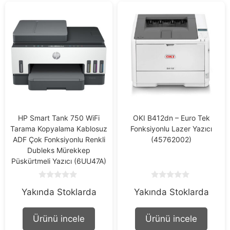
HP Smart Tank 750 WiFi
OKI B412dn – Euro Tek
Tarama Kopyalama Kablosuz
Fonksiyonlu Lazer Yazıcı
ADF Çok Fonksiyonlu Renkli
(45762002)
Dubleks Mürekkep
Püskürtmeli Yazıcı (6UU47A)
0
0
Yakında Stoklarda
Yakında Stoklarda
o
o
u
u
t
t
o
o
Ürünü incele
Ürünü incele
f
f
5
5