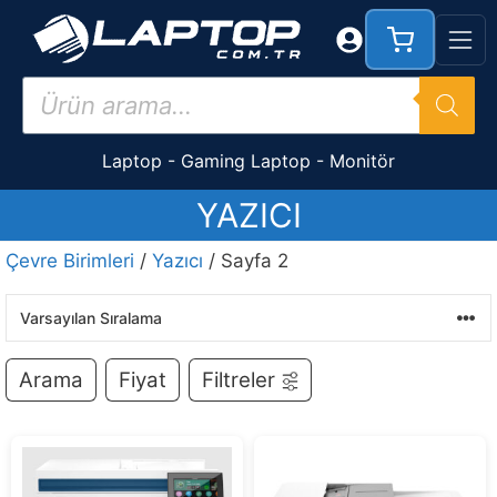
İçeriğe
atla
Products
search
Laptop
-
Gaming Laptop
-
Monitör
YAZICI
Çevre Birimleri
/
Yazıcı
/ Sayfa 2
Arama
Fiyat
Filtreler