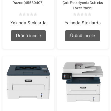
Yazıcı (45530407)
Çok Fonksiyonlu Dubleks
Lazer Yazıcı
0
0
Yakında Stoklarda
Yakında Stoklarda
o
o
u
u
t
t
o
o
Ürünü incele
Ürünü incele
f
f
5
5