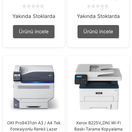
0
0
Yakında Stoklarda
Yakında Stoklarda
o
o
u
u
t
t
o
o
Ürünü incele
Ürünü incele
f
f
5
5
OKI Pro9431dn A3 / A4 Tek
Xerox B225V_DNI Wi-Fi
Fonksiyonlu Renkli Lazer
Baskı Tarama Kopyalama