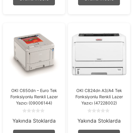
5
5
OKI C650dn – Euro Tek
OKI C824dn A3/A4 Tek
Fonksiyonlu Renkli Lazer
Fonksiyonlu Renkli Lazer
Yazıcı (09006144)
Yazıcı (47228002)
0
0
Yakında Stoklarda
Yakında Stoklarda
o
o
u
u
t
t