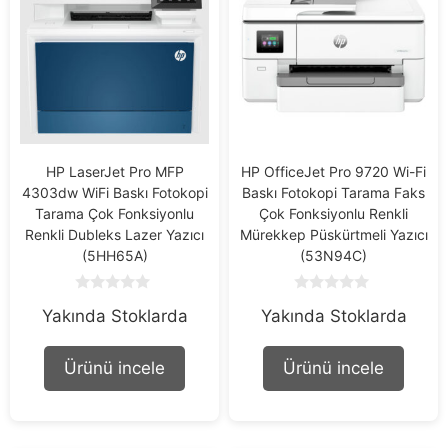
HP LaserJet Pro MFP
HP OfficeJet Pro 9720 Wi-Fi
4303dw WiFi Baskı Fotokopi
Baskı Fotokopi Tarama Faks
Tarama Çok Fonksiyonlu
Çok Fonksiyonlu Renkli
Renkli Dubleks Lazer Yazıcı
Mürekkep Püskürtmeli Yazıcı
(5HH65A)
(53N94C)
0
0
Yakında Stoklarda
Yakında Stoklarda
o
o
u
u
t
t
o
o
Ürünü incele
Ürünü incele
f
f
5
5