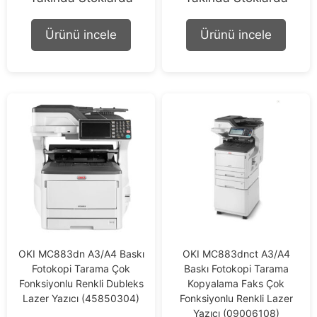
u
u
t
t
o
o
Ürünü incele
Ürünü incele
f
f
5
5
OKI MC883dn A3/A4 Baskı
OKI MC883dnct A3/A4
Fotokopi Tarama Çok
Baskı Fotokopi Tarama
Fonksiyonlu Renkli Dubleks
Kopyalama Faks Çok
Lazer Yazıcı (45850304)
Fonksiyonlu Renkli Lazer
Yazıcı (09006108)