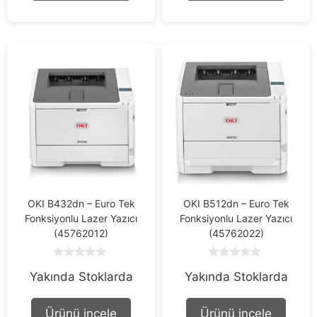
OKI B432dn – Euro Tek
OKI B512dn – Euro Tek
Fonksiyonlu Lazer Yazıcı
Fonksiyonlu Lazer Yazıcı
(45762012)
(45762022)
0
0
Yakında Stoklarda
Yakında Stoklarda
o
o
u
u
t
t
o
o
Ürünü incele
Ürünü incele
f
f