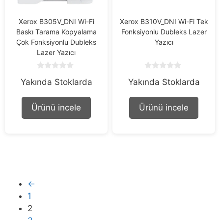
Xerox B305V_DNI Wi-Fi
Xerox B310V_DNI Wi-Fi Tek
Baskı Tarama Kopyalama
Fonksiyonlu Dubleks Lazer
Çok Fonksiyonlu Dubleks
Yazıcı
Lazer Yazıcı
0
0
Yakında Stoklarda
Yakında Stoklarda
o
o
u
u
t
t
o
o
Ürünü incele
Ürünü incele
f
f
5
5
←
1
2