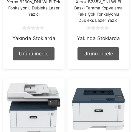
Xerox B230V_DNI Wi-Fi Tek
Xerox B235V_DNI Wi-Fi
Fonksiyonlu Dubleks Lazer
Baskı Tarama Kopyalama
Yazıcı
Faks Çok Fonksiyonlu
Dubleks Lazer Yazıcı
0
0
Yakında Stoklarda
Yakında Stoklarda
o
o
u
u
t
t
o
o
Ürünü incele
Ürünü incele
f
f
5
5