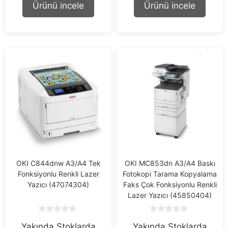
o
o
Ürünü incele
Ürünü incele
f
f
5
5
OKI C844dnw A3/A4 Tek
OKI MC853dn A3/A4 Baskı
Fonksiyonlu Renkli Lazer
Fotokopi Tarama Kopyalama
Yazıcı (47074304)
Faks Çok Fonksiyonlu Renkli
Lazer Yazıcı (45850404)
0
0
Yakında Stoklarda
Yakında Stoklarda
o
o