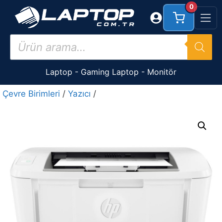
İçeriğe
0
atla
Products
search
Laptop
-
Gaming Laptop
-
Monitör
Çevre Birimleri
/
Yazıcı
/