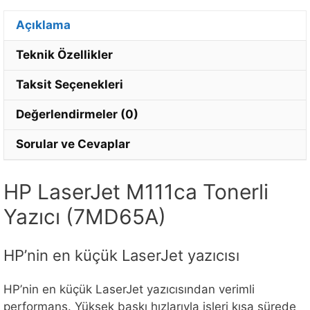
posta
adresinizi
Açıklama
girin.
Teknik Özellikler
Taksit Seçenekleri
Değerlendirmeler (0)
Sorular ve Cevaplar
HP LaserJet M111ca Tonerli
Yazıcı (7MD65A)
HP’nin en küçük LaserJet yazıcısı
HP’nin en küçük LaserJet yazıcısından verimli
performans. Yüksek baskı hızlarıyla işleri kısa sürede