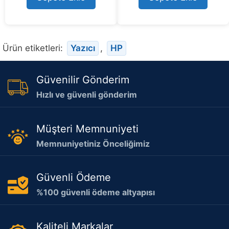
o
f
f
5
5
Ürün etiketleri:
Yazıcı
,
HP
Güvenilir Gönderim
Hızlı ve güvenli gönderim
Müşteri Memnuniyeti
Memnuniyetiniz Önceliğimiz
Güvenli Ödeme
%100 güvenli ödeme altyapısı
Kaliteli Markalar