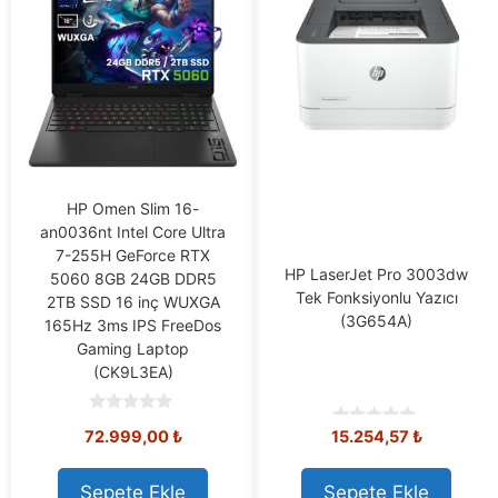
HP Omen Slim 16-
an0036nt Intel Core Ultra
7-255H GeForce RTX
HP LaserJet Pro 3003dw
5060 8GB 24GB DDR5
Tek Fonksiyonlu Yazıcı
2TB SSD 16 inç WUXGA
(3G654A)
165Hz 3ms IPS FreeDos
Gaming Laptop
(CK9L3EA)
0
72.999,00
₺
15.254,57
₺
0
o
o
u
u
t
t
o
Sepete Ekle
Sepete Ekle