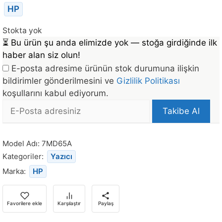
HP
Stokta yok
⏳
Bu ürün şu anda elimizde yok — stoğa girdiğinde ilk
haber alan siz olun!
E-posta adresime ürünün stok durumuna ilişkin
bildirimler gönderilmesini ve
Gizlilik Politikası
koşullarını kabul ediyorum.
E-
Takibe Al
posta
Bu
Adresi
ürün
Model Adı:
7MD65A
stoğa
Kategoriler:
Yazıcı
döndüğünde
Marka:
HP
bildirim
almak
için
Favorilere ekle
Karşılaştır
Paylaş
e-