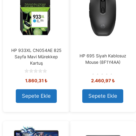
HP 933XL CN054AE 825
HP 695 Siyah Kablosuz
Sayfa Mavi Mürekkep
Mouse (8F1Y4AA)
Kartuş
0
1.860,31
₺
2.460,97
₺
o
0
u
o
t
u
o
t
Sepete Ekle
Sepete Ekle
f
o
5
f
5