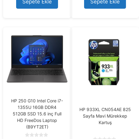
Sepete Ekle
Sepete Ekle
o
f
5
HP 250 G10 Intel Core i7-
1355U 16GB DDR4
HP 933XL CN054AE 825
512GB SSD 15.6 inç Full
Sayfa Mavi Mürekkep
HD FreeDos Laptop
Kartuş
(B9YT2ET)