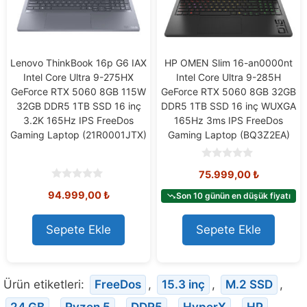
Lenovo ThinkBook 16p G6 IAX
HP OMEN Slim 16-an0000nt
Intel Core Ultra 9-275HX
Intel Core Ultra 9-285H
GeForce RTX 5060 8GB 115W
GeForce RTX 5060 8GB 32GB
32GB DDR5 1TB SSD 16 inç
DDR5 1TB SSD 16 inç WUXGA
3.2K 165Hz IPS FreeDos
165Hz 3ms IPS FreeDos
Gaming Laptop (21R0001JTX)
Gaming Laptop (BQ3Z2EA)
0
75.999,00
₺
o
u
0
94.999,00
₺
t
Son 10 günün en düşük fiyatı
o
o
u
f
t
5
o
Sepete Ekle
Sepete Ekle
f
5
Ürün etiketleri:
FreeDos
,
15.3 inç
,
M.2 SSD
,