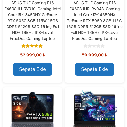
ASUS TUF Gaming F16
ASUS TUF Gaming F16
FX608JH-RV010-Gaming Intel
FX608JHR-RV048-Gaming
Core i5-13450HX GeForce
Intel Core i7-14650HX
RTX 5050 8GB 115W 16GB
GeForce RTX 5050 8GB 115W
DDR5 512GB SSD 16 inç Full
16GB DDR5 512GB SSD 16 inç
HD+ 165Hz IPS-Level
Full HD+ 165Hz IPS-Level
FreeDos Gaming Laptop
FreeDos Gaming Laptop
5.00
0
52.999,00
₺
59.999,00
₺
out of 5
o
u
t
o
Sepete Ekle
Sepete Ekle
f
5