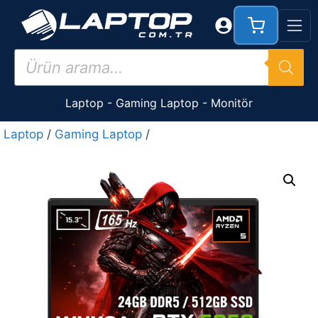
İçeriğe
atla
Products
search
Laptop
-
Gaming Laptop
-
Monitör
Laptop
/
Gaming Laptop
/