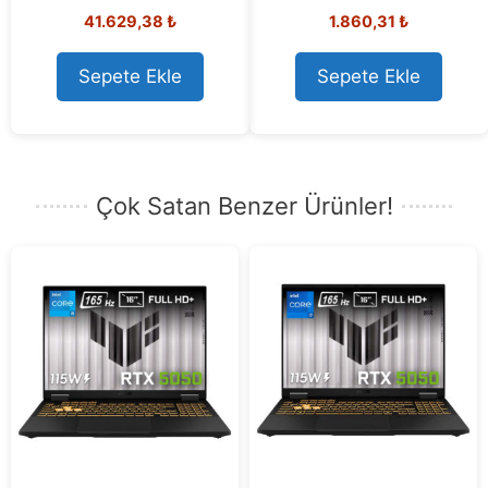
0
41.629,38
₺
1.860,31
₺
o
0
u
o
t
u
o
t
Sepete Ekle
Sepete Ekle
f
o
5
f
5
Çok Satan Benzer Ürünler!