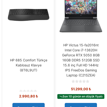
HP Victus 15-fa2016nt
Intel Core i7-13620H
GeForce RTX 5050 8GB
HP 685 Comfort Türkçe
16GB DDR5 512GB SSD
Kablosuz Klavye
15.6 inç Full HD 144Hz
(8T6L9UT)
IPS FreeDos Gaming
Laptop (C21SZEA)
0
51.299,00
₺
o
u
2.990,80
₺
0
t
Son 10 günün en düşük fiyatı
o
o
u
f
t
5