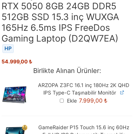
RTX 5050 8GB 24GB DDR5
512GB SSD 15.3 inç WUXGA
165Hz 6.5ms IPS FreeDos
Gaming Laptop (D2QW7EA)
HP
54.999,00
₺
Birlikte Alınan Ürünler:
ARZOPA Z3FC 16.1 inç 180Hz 2K QHD
IPS Type-C Taşınabilir Monitör
Orijinal
Mevcut
7.999,00
₺
Ekle
fiyat:
fiyat:
8.299,00 ₺.
7.999,00 ₺
GameRaider P15 Touch 15.6 inç 60Hz