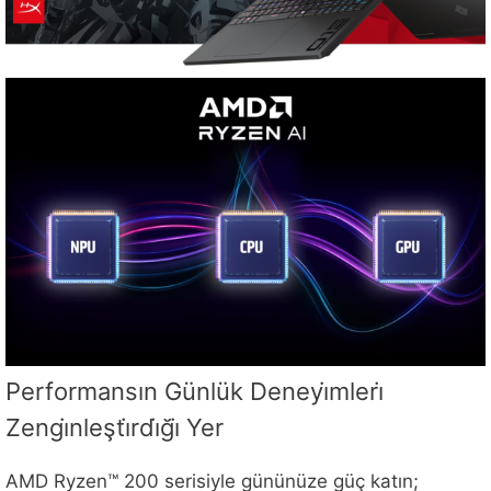
Performansın Günlük Deneyi̇mleri̇
Zengi̇nleşti̇rdi̇ği̇ Yer
AMD Ryzen™ 200 serisiyle gününüze güç katın;