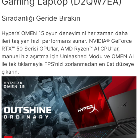
Gaming Laptop (D2QW7EA)
Sıradanlığı Geride Bırakın
HyperX OMEN 15 oyun deneyimini her zaman daha
ileri taşıyan hızlı performans sunar. NVIDIA® GeForce
RTX™ 50 Serisi GPU’lar, AMD Ryzen™ AI CPU’lar,
manuel hız aşırtma için Unleashed Modu ve OMEN AI
ile tek tıklamayla FPS’nizi zorlanmadan en üst düzeye
çıkarın.