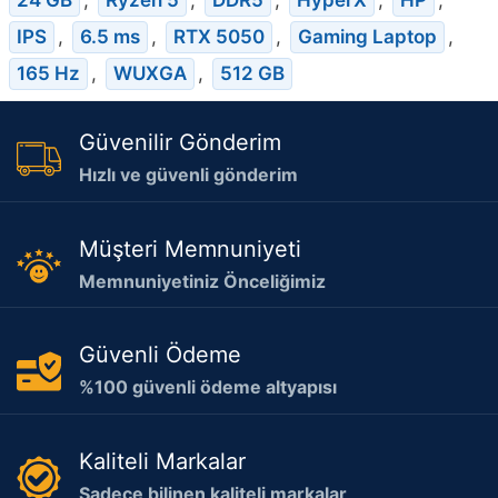
24 GB
,
Ryzen 5
,
DDR5
,
HyperX
,
HP
,
IPS
,
6.5 ms
,
RTX 5050
,
Gaming Laptop
,
165 Hz
,
WUXGA
,
512 GB
Güvenilir Gönderim
Hızlı ve güvenli gönderim
Müşteri Memnuniyeti
Memnuniyetiniz Önceliğimiz
Güvenli Ödeme
%100 güvenli ödeme altyapısı
Kaliteli Markalar
Sadece bilinen kaliteli markalar