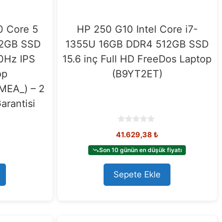
0 Core 5
HP 250 G10 Intel Core i7-
12GB SSD
1355U 16GB DDR4 512GB SSD
60Hz IPS
15.6 inç Full HD FreeDos Laptop
op
(B9YT2ET)
MEA_) – 2
arantisi
0
41.629,38
₺
o
u
t
Son 10 günün en düşük fiyatı
o
f
5
Sepete Ekle