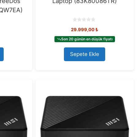
FreeDos
Laptop (83K80086TR)
2QW7EA)
0
29.999,00
₺
o
u
t
Son 20 günün en düşük fiyatı
o
f
5
Sepete Ekle