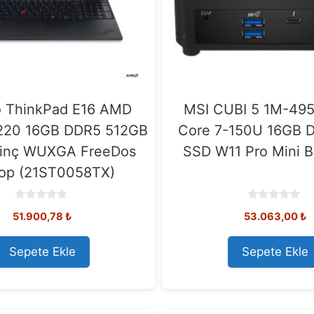
 ThinkPad E16 AMD
MSI CUBI 5 1M-495
220 16GB DDR5 512GB
Core 7-150U 16GB 
 inç WUXGA FreeDos
SSD W11 Pro Mini Bi
op (21ST0058TX)
0
0
51.900,78
₺
53.063,00
₺
o
o
u
u
t
t
o
o
Sepete Ekle
Sepete Ekle
f
f
5
5