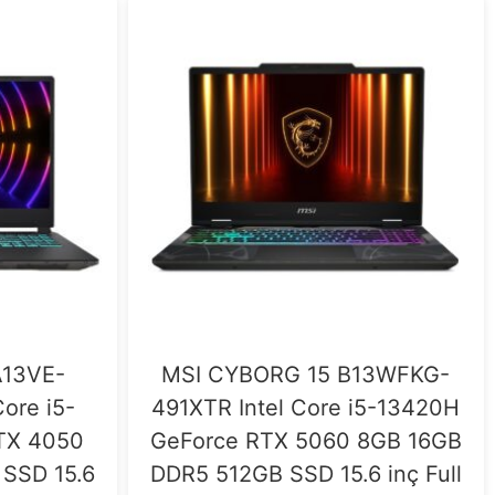
A13VE-
MSI CYBORG 15 B13WFKG-
ore i5-
491XTR Intel Core i5-13420H
TX 4050
GeForce RTX 5060 8GB 16GB
SSD 15.6
DDR5 512GB SSD 15.6 inç Full