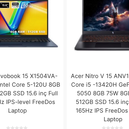
vobook 15 X1504VA-
Acer Nitro V 15 ANV1
ntel Core 5-120U 8GB
Core i5 -13420H Ge
GB SSD 15.6 inç Full
5050 8GB 75W 8G
z IPS-level FreeDos
512GB SSD 15.6 inç
Laptop
165Hz IPS FreeDos
Laptop