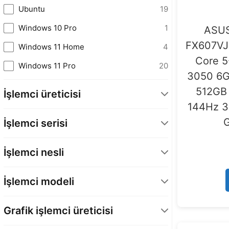
Ubuntu
19
Windows 10 Pro
1
ASUS
FX607VJ
Windows 11 Home
4
Core 5
Windows 11 Pro
20
3050 6
512GB
İşlemci üreticisi
144Hz 3
AMD
13
G
İşlemci serisi
INTEL
148
Core 5
22
İşlemci nesli
Core 7
16
Intel Core 13. Nesil
1
Core i5
79
İşlemci modeli
AMD Ryzen 1. Nesil
1
Core i7
31
AMD Ryzen 7. Nesil
9
Grafik işlemci üreticisi
Ryzen 5
11
AMD Ryzen 2. Nesil
3