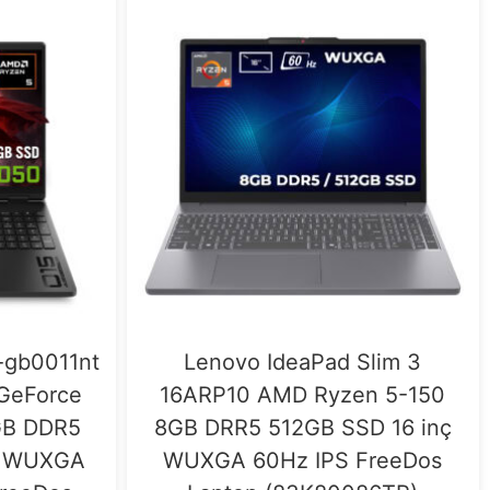
-gb0011nt
Lenovo IdeaPad Slim 3
GeForce
16ARP10 AMD Ryzen 5-150
GB DDR5
8GB DRR5 512GB SSD 16 inç
nç WUXGA
WUXGA 60Hz IPS FreeDos