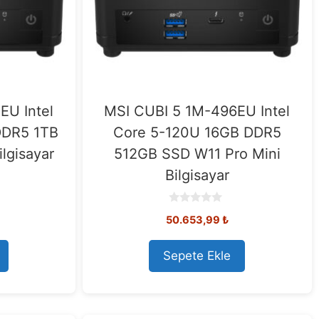
EU Intel
MSI CUBI 5 1M-496EU Intel
DDR5 1TB
Core 5-120U 16GB DDR5
lgisayar
512GB SSD W11 Pro Mini
Bilgisayar
0
50.653,99
₺
o
u
t
o
Sepete Ekle
f
5