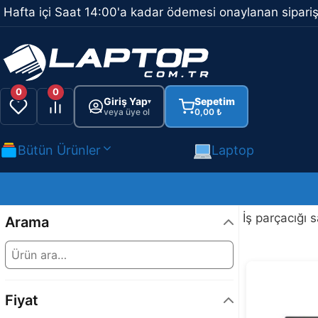
İçeriğe
Hafta içi Saat 14:00'a kadar ödemesi onaylanan sipariş
atla
0
0
Giriş Yap
Sepetim
▾
veya üye ol
0,00
₺
Bütün Ürünler
Laptop
İş parçacığı s
Arama
Fiyat