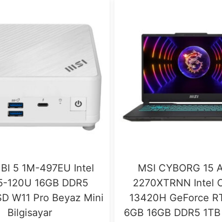
BI 5 1M-497EU Intel
MSI CYBORG 15 
5-120U 16GB DDR5
2270XTRNN Intel C
D W11 Pro Beyaz Mini
13420H GeForce R
Bilgisayar
6GB 16GB DDR5 1TB 