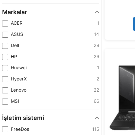
Markalar
ACER
1
ASUS
14
Dell
29
HP
26
Huawei
1
HyperX
2
Lenovo
22
MSI
66
İşletim sistemi
FreeDos
115