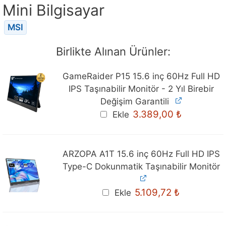
Mini Bilgisayar
MSI
Birlikte Alınan Ürünler:
GameRaider P15 15.6 inç 60Hz Full HD
IPS Taşınabilir Monitör - 2 Yıl Birebir
Değişim Garantili
3.389,00
₺
Ekle
ARZOPA A1T 15.6 inç 60Hz Full HD IPS
Type-C Dokunmatik Taşınabilir Monitör
Orijinal
Mevcut
5.109,72
₺
Ekle
fiyat:
fiyat:
5.299,00 ₺.
5.109,72 ₺.