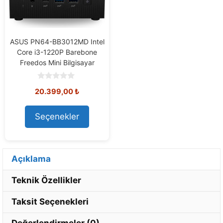
ASUS PN64-BB3012MD Intel
Core i3-1220P Barebone
Freedos Mini Bilgisayar
0
20.399,00
₺
o
u
t
o
Seçenekler
f
5
Açıklama
Teknik Özellikler
Taksit Seçenekleri