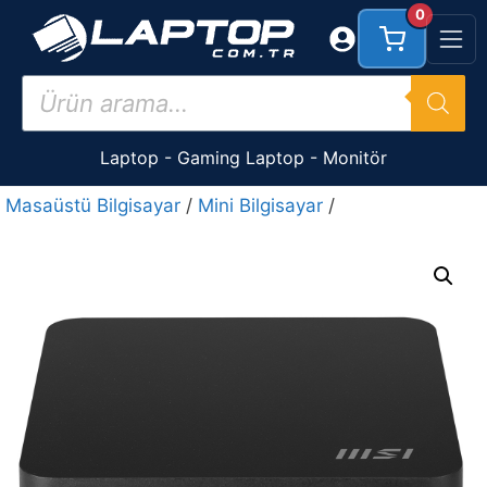
İçeriğe
0
atla
Products
search
Laptop
-
Gaming Laptop
-
Monitör
Masaüstü Bilgisayar
/
Mini Bilgisayar
/