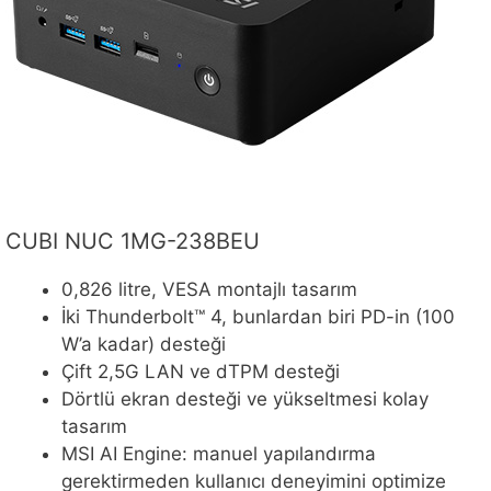
CUBI NUC 1MG-238BEU
0,826 litre, VESA montajlı tasarım
İki Thunderbolt™ 4, bunlardan biri PD-in (100
W’a kadar) desteği
Çift 2,5G LAN ve dTPM desteği
Dörtlü ekran desteği ve yükseltmesi kolay
tasarım
MSI AI Engine: manuel yapılandırma
gerektirmeden kullanıcı deneyimini optimize