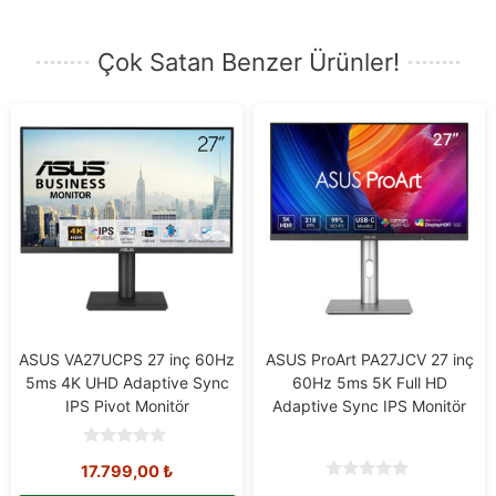
Çok Satan Benzer Ürünler!
ASUS VA27UCPS 27 inç 60Hz
ASUS ProArt PA27JCV 27 inç
5ms 4K UHD Adaptive Sync
60Hz 5ms 5K Full HD
IPS Pivot Monitör
Adaptive Sync IPS Monitör
0
17.799,00
₺
o
u
0