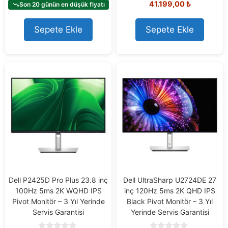
41.199,00
₺
t
Son 20 günün en düşük fiyatı
o
o
u
f
t
5
o
Sepete Ekle
Sepete Ekle
f
5
Dell P2425D Pro Plus 23.8 inç
Dell UltraSharp U2724DE 27
100Hz 5ms 2K WQHD IPS
inç 120Hz 5ms 2K QHD IPS
Pivot Monitör – 3 Yıl Yerinde
Black Pivot Monitör – 3 Yıl
Servis Garantisi
Yerinde Servis Garantisi