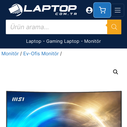
İçeriğe
atla
Products
search
Laptop
-
Gaming Laptop
-
Monitör
Monitör
/
Ev-Ofis Monitör
/