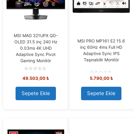
MSI MAG 321UPX QD-
MSI PRO MP161 E2 15.6
OLED 31.5 inç 240 Hz
inç 60Hz 4ms Full HD
0.03ms 4K UHD
Adaptive Sync IPS
Adaptive Sync Pivot
Taşınabilir Monitör
Gaming Monitör
0
49.503,00
₺
5.790,00
₺
o
0
u
o
t
u
o
t
Sepete Ekle
Sepete Ekle
f
o
5
f
5