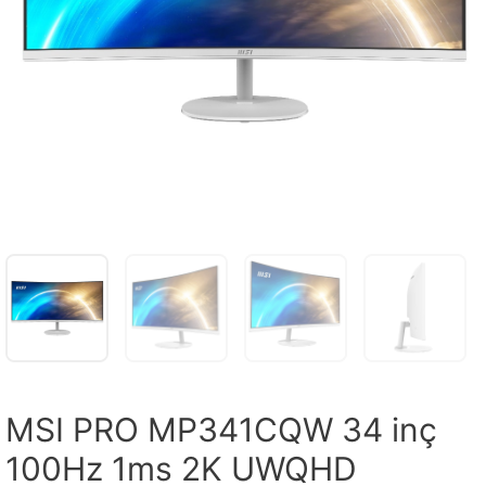
MSI PRO MP341CQW 34 inç
100Hz 1ms 2K UWQHD