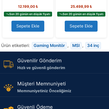
0
0
12.199,00
₺
25.498,99
₺
o
o
u
u
t
t
Son 20 günün en düşük fiyatı
Son 20 günün en düşük fiyatı
o
o
f
f
5
5
Sepete Ekle
Sepete Ekle
Ürün etiketleri:
Gaming Monitör
,
MSI
,
34 inç
Güvenilir Gönderim
Hızlı ve güvenli gönderim
Müşteri Memnuniyeti
Memnuniyetiniz Önceliğimiz
Güvenli Ödeme