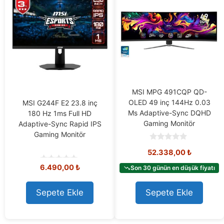
MSI MPG 491CQP QD-
OLED 49 inç 144Hz 0.03
MSI G244F E2 23.8 inç
Ms Adaptive-Sync DQHD
180 Hz 1ms Full HD
Gaming Monitör
Adaptive-Sync Rapid IPS
Gaming Monitör
0
52.338,00
₺
o
u
6.490,00
₺
t
Son 30 günün en düşük fiyatı
0
o
o
f
u
5
t
Sepete Ekle
Sepete Ekle
o
f
5