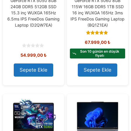
GeForce RTX 5050 8GB
GeForce RTX 5060 8GB
24GB DDR5 512GB SSD
115W 16GB DDR5 1TB SSD
15.3 inç WUXGA 165Hz
16 inç WUXGA 165Hz 3ms
6.5ms IPS FreeDos Gaming
IPS FreeDos Gaming Laptop
Laptop (D2QW7EA)
(BQ1Z1EA)
5.00
67.999,00
₺
out of 5
Son 10 günün en düşük
0
54.999,00
₺
fiyatı
o
u
t
o
Sepete Ekle
Sepete Ekle
f
5