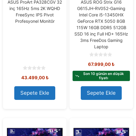
ASUS ProArt PA328CGV 32
ASUS ROG Strix G16
inç 165Hz 5ms 2K WQHD
G615JH-RV052-Gaming
FreeSync IPS Pivot
Intel Core i5-13450HX
Profesyonel Monitör
GeForce RTX 5050 8GB
115W 16GB DDR5 512GB
SSD 16 inç Full HD+ 165Hz
3ms FreeDos Gaming
Laptop
0
67.999,00
₺
o
u
t
Son 10 günün en düşük
0
43.499,00
₺
o
fiyatı
o
f
u
5
t
o
Sepete Ekle
Sepete Ekle
f
5