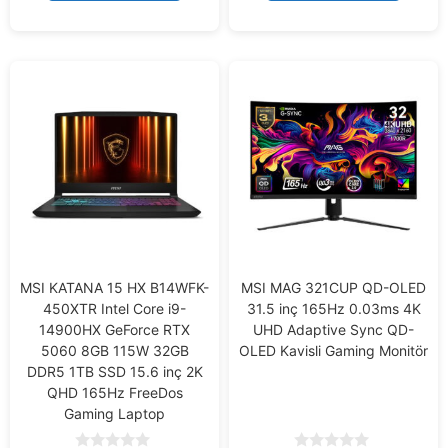
MSI KATANA 15 HX B14WFK-
MSI MAG 321CUP QD-OLED
450XTR Intel Core i9-
31.5 inç 165Hz 0.03ms 4K
14900HX GeForce RTX
UHD Adaptive Sync QD-
5060 8GB 115W 32GB
OLED Kavisli Gaming Monitör
DDR5 1TB SSD 15.6 inç 2K
QHD 165Hz FreeDos
Gaming Laptop