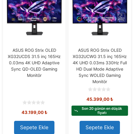
ASUS ROG Strix OLED
ASUS ROG Strix OLED
XG32UCDS 31.5 inç 165Hz
XG32UCWG 31.5 inç 165Hz
0.03ms 4K UHD Adaptive
4K UHD 0.03ms 330Hz Full
Sync QD-OLED Gaming
HD Dual Mode Adaptive
Monitör
Sync WOLED Gaming
Monitör
0
45.399,00
₺
o
u
t
Son 20 günün en düşük
0
43.199,00
₺
o
fiyatı
o
f
u
5
t
o
Sepete Ekle
Sepete Ekle
f
5