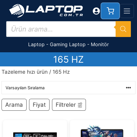
İçeriğe
atla
Products
search
Laptop
-
Gaming Laptop
-
Monitör
165 HZ
Tazeleme hızı ürün / 165 Hz
Arama
Fiyat
Filtreler