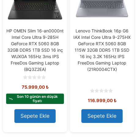
HP OMEN Slim 16-an0000nt
Lenovo ThinkBook 16p G6
Intel Core Ultra 9-285H
IAX Intel Core Ultra 9-275HX
GeForce RTX 5060 8GB
GeForce RTX 5060 8GB
32GB DDR5 1TB SSD 16 inç
115W 32GB DDR5 1TB SSD
WUXGA 165Hz 3ms IPS
16 inç 3.2K 165Hz IPS
FreeDos Gaming Laptop
FreeDos Gaming Laptop
(BQ3Z2EA)
(21R0004CTX)
0
75.999,00
₺
o
u
t
Son 10 günün en düşük
0
116.999,00
₺
o
fiyatı
o
f
u
5
t
o
Sepete Ekle
Sepete Ekle
f
5