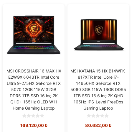
MSI CROSSHAIR 16 MAX HX
MSI KATANA 15 HX B14WFK-
E2WGXK-043TR Intel Core
817XTR Intel Core i7-
Ultra 9-275HX GeForce RTX
14650HX GeForce RTX
5070 12GB 115W 32GB
5060 8GB 115W 16GB DDR5
DDR5 1TB SSD 16 inç 2K
1TB SSD 15.6 inç 2K QHD
QHD+ 165Hz OLED W11
165Hz IPS-Level FreeDos
Home Gaming Laptop
Gaming Laptop
0
0
169.120,00
₺
80.682,00
₺
o
o
u
u