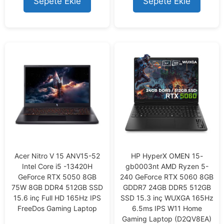
Sepete Ekle
Sepete Ekle
Acer Nitro V 15 ANV15-52
HP HyperX OMEN 15-
Intel Core i5 -13420H
gb0003nt AMD Ryzen 5-
GeForce RTX 5050 8GB
240 GeForce RTX 5060 8GB
75W 8GB DDR4 512GB SSD
GDDR7 24GB DDR5 512GB
15.6 inç Full HD 165Hz IPS
SSD 15.3 inç WUXGA 165Hz
FreeDos Gaming Laptop
6.5ms IPS W11 Home
Gaming Laptop (D2QV8EA)