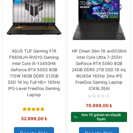
ASUS TUF Gaming F16
HP Omen Slim 16-an0036nt
FX608JH-RV010-Gaming
Intel Core Ultra 7-255H
Intel Core i5-13450HX
GeForce RTX 5060 8GB
GeForce RTX 5050 8GB
24GB DDR5 2TB SSD 16 inç
115W 16GB DDR5 512GB
WUXGA 165Hz 3ms IPS
SSD 16 inç Full HD+ 165Hz
FreeDos Gaming Laptop
IPS-Level FreeDos Gaming
(CK9L3EA)
Laptop
0
70.999,00
₺
o
u
t
Son 10 günün en düşük
5.00
52.999,00
₺
o
fiyatı
out of 5
f
5