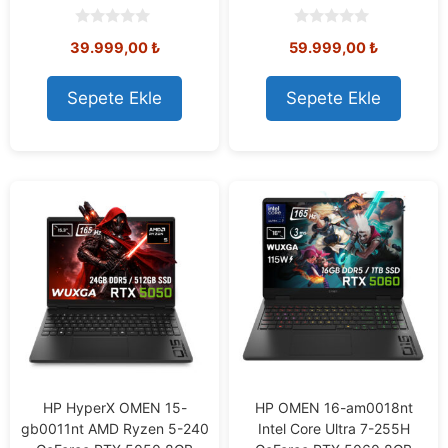
0
0
39.999,00
₺
59.999,00
₺
o
o
u
u
t
t
o
o
Sepete Ekle
Sepete Ekle
f
f
5
5
HP HyperX OMEN 15-
HP OMEN 16-am0018nt
gb0011nt AMD Ryzen 5-240
Intel Core Ultra 7-255H