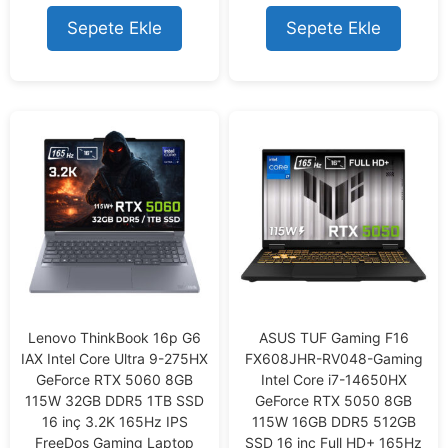
t
t
o
o
Sepete Ekle
Sepete Ekle
f
f
5
5
Lenovo ThinkBook 16p G6
ASUS TUF Gaming F16
IAX Intel Core Ultra 9-275HX
FX608JHR-RV048-Gaming
GeForce RTX 5060 8GB
Intel Core i7-14650HX
115W 32GB DDR5 1TB SSD
GeForce RTX 5050 8GB
16 inç 3.2K 165Hz IPS
115W 16GB DDR5 512GB
FreeDos Gaming Laptop
SSD 16 inç Full HD+ 165Hz