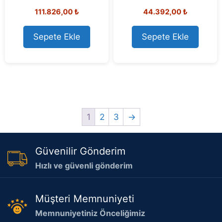
0
0
111.826,00
₺
44.392,00
₺
o
o
u
u
t
t
o
o
Sepete Ekle
Sepete Ekle
f
f
5
5
1
2
3
→
Güvenilir Gönderim
Hızlı ve güvenli gönderim
Müşteri Memnuniyeti
Memnuniyetiniz Önceliğimiz