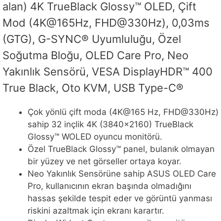
alan) 4K TrueBlack Glossy™ OLED, Çift
Mod (4K@165Hz, FHD@330Hz), 0,03ms
(GTG), G-SYNC® Uyumluluğu, Özel
Soğutma Bloğu, OLED Care Pro, Neo
Yakınlık Sensörü, VESA DisplayHDR™ 400
True Black, Oto KVM, USB Type-C®
Çok yönlü çift moda (4K@165 Hz, FHD@330Hz)
sahip 32 inçlik 4K (3840×2160) TrueBlack
Glossy™ WOLED oyuncu monitörü.
Özel TrueBlack Glossy™ panel, bulanık olmayan
bir yüzey ve net görseller ortaya koyar.
Neo Yakınlık Sensörüne sahip ASUS OLED Care
Pro, kullanıcının ekran başında olmadığını
hassas şekilde tespit eder ve görüntü yanması
riskini azaltmak için ekranı karartır.