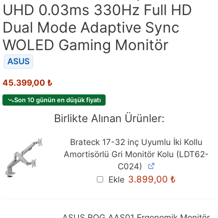
UHD 0.03ms 330Hz Full HD
Dual Mode Adaptive Sync
WOLED Gaming Monitör
ASUS
45.399,00
₺
Son 10 günün en düşük fiyatı
Birlikte Alınan Ürünler:
Brateck 17-32 inç Uyumlu İki Kollu
Amortisörlü Gri Monitör Kolu (LDT62-
C024)
3.899,00
₺
Ekle
ASUS ROG AAS01 Ergonomik Monitör