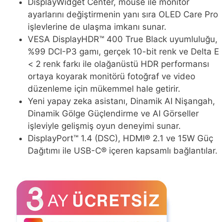
DisplayWidget Center, mouse ile monitör
ayarlarını değiştirmenin yanı sıra OLED Care Pro
işlevlerine de ulaşma imkanı sunar.
VESA DisplayHDR™ 400 True Black uyumluluğu,
%99 DCI-P3 gamı, gerçek 10-bit renk ve Delta E
< 2 renk farkı ile olağanüstü HDR performansı
ortaya koyarak monitörü fotoğraf ve video
düzenleme için mükemmel hale getirir.
Yeni yapay zeka asistanı, Dinamik AI Nişangah,
Dinamik Gölge Güçlendirme ve AI Görseller
işleviyle gelişmiş oyun deneyimi sunar.
DisplayPort™ 1.4 (DSC), HDMI® 2.1 ve 15W Güç
Dağıtımı ile USB-C® içeren kapsamlı bağlantılar.