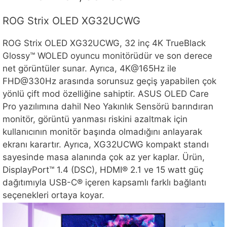
ROG Strix OLED XG32UCWG
ROG Strix OLED XG32UCWG, 32 inç 4K TrueBlack
Glossy™ WOLED oyuncu monitörüdür ve son derece
net görüntüler sunar. Ayrıca, 4K@165Hz ile
FHD@330Hz arasında sorunsuz geçiş yapabilen çok
yönlü çift mod özelliğine sahiptir. ASUS OLED Care
Pro yazılımına dahil Neo Yakınlık Sensörü barındıran
monitör, görüntü yanması riskini azaltmak için
kullanıcının monitör başında olmadığını anlayarak
ekranı karartır. Ayrıca, XG32UCWG kompakt standı
sayesinde masa alanında çok az yer kaplar. Ürün,
DisplayPort™ 1.4 (DSC), HDMI® 2.1 ve 15 watt güç
dağıtımıyla USB-C® içeren kapsamlı farklı bağlantı
seçenekleri ortaya koyar.