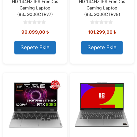
HD 144Hz IPS FreeDos
HD 144Hz IPS FreeDos
Gaming Laptop
Gaming Laptop
(83JG006CTRv7)
(83JG006CTRv8)
0
0
96.099,00
₺
101.299,00
₺
o
o
u
u
t
t
o
o
Sepete Ekle
Sepete Ekle
f
f
5
5