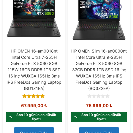
HP OMEN 16-am0018nt
HP OMEN Slim 16-an0000nt
Intel Core Ultra 7-255H
Intel Core Ultra 9-285H
GeForce RTX 5060 8GB
GeForce RTX 5060 8GB
115W 16GB DDR5 1TB SSD
32GB DDR5 1TB SSD 16 inç
16 inç WUXGA 165Hz 3ms
WUXGA 165Hz 3ms IPS
IPS FreeDos Gaming Laptop
FreeDos Gaming Laptop
(BQ1Z1EA)
(BQ3Z2EA)
5.00
0
67.999,00
₺
75.999,00
₺
out of 5
o
u
t
Son 10 günün en düşük
Son 10 günün en düşük
o
fiyatı
fiyatı
f
5