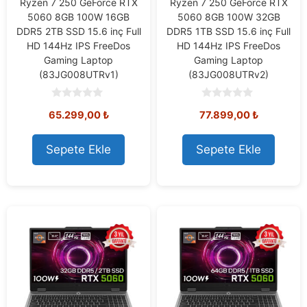
Ryzen 7 250 GeForce RTX
Ryzen 7 250 GeForce RTX
5060 8GB 100W 16GB
5060 8GB 100W 32GB
DDR5 2TB SSD 15.6 inç Full
DDR5 1TB SSD 15.6 inç Full
HD 144Hz IPS FreeDos
HD 144Hz IPS FreeDos
Gaming Laptop
Gaming Laptop
(83JG008UTRv1)
(83JG008UTRv2)
0
0
65.299,00
₺
77.899,00
₺
o
o
u
u
t
t
o
o
Sepete Ekle
Sepete Ekle
f
f
5
5