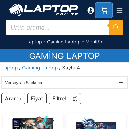
İçeriğe
atla
Products
search
Laptop
-
Gaming Laptop
-
Monitör
GAMING LAPTOP
Laptop
/
Gaming Laptop
/ Sayfa 4
Arama
Fiyat
Filtreler