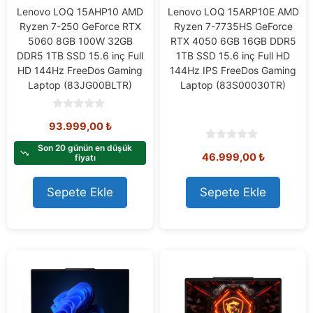
Lenovo LOQ 15AHP10 AMD
Lenovo LOQ 15ARP10E AMD
Ryzen 7-250 GeForce RTX
Ryzen 7-7735HS GeForce
5060 8GB 100W 32GB
RTX 4050 6GB 16GB DDR5
DDR5 1TB SSD 15.6 inç Full
1TB SSD 15.6 inç Full HD
HD 144Hz FreeDos Gaming
144Hz IPS FreeDos Gaming
Laptop (83JG00BLTR)
Laptop (83S00030TR)
0
93.999,00
₺
o
u
t
Son 20 günün en düşük
0
46.999,00
₺
o
fiyatı
o
f
u
5
t
o
Sepete Ekle
Sepete Ekle
f
5