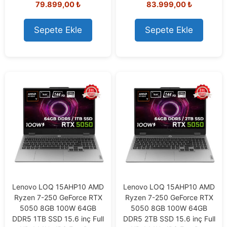
79.899,00
₺
83.999,00
₺
o
o
u
u
t
t
o
o
Sepete Ekle
Sepete Ekle
f
f
5
5
Lenovo LOQ 15AHP10 AMD
Lenovo LOQ 15AHP10 AMD
Ryzen 7-250 GeForce RTX
Ryzen 7-250 GeForce RTX
5050 8GB 100W 64GB
5050 8GB 100W 64GB
DDR5 1TB SSD 15.6 inç Full
DDR5 2TB SSD 15.6 inç Full