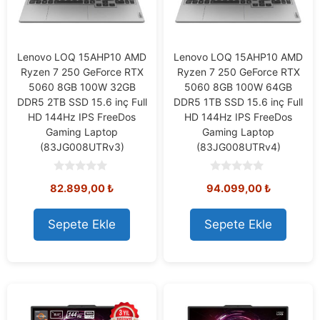
Lenovo LOQ 15AHP10 AMD
Lenovo LOQ 15AHP10 AMD
Ryzen 7 250 GeForce RTX
Ryzen 7 250 GeForce RTX
5060 8GB 100W 32GB
5060 8GB 100W 64GB
DDR5 2TB SSD 15.6 inç Full
DDR5 1TB SSD 15.6 inç Full
HD 144Hz IPS FreeDos
HD 144Hz IPS FreeDos
Gaming Laptop
Gaming Laptop
(83JG008UTRv3)
(83JG008UTRv4)
0
0
82.899,00
₺
94.099,00
₺
o
o
u
u
t
t
o
o
Sepete Ekle
Sepete Ekle
f
f
5
5