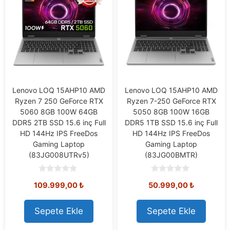
Lenovo LOQ 15AHP10 AMD
Lenovo LOQ 15AHP10 AMD
Ryzen 7 250 GeForce RTX
Ryzen 7-250 GeForce RTX
5060 8GB 100W 64GB
5050 8GB 100W 16GB
DDR5 2TB SSD 15.6 inç Full
DDR5 1TB SSD 15.6 inç Full
HD 144Hz IPS FreeDos
HD 144Hz IPS FreeDos
Gaming Laptop
Gaming Laptop
(83JG008UTRv5)
(83JG00BMTR)
0
0
109.999,00
₺
50.999,00
₺
o
o
u
u
t
t
o
o
Sepete Ekle
Sepete Ekle
f
f
5
5