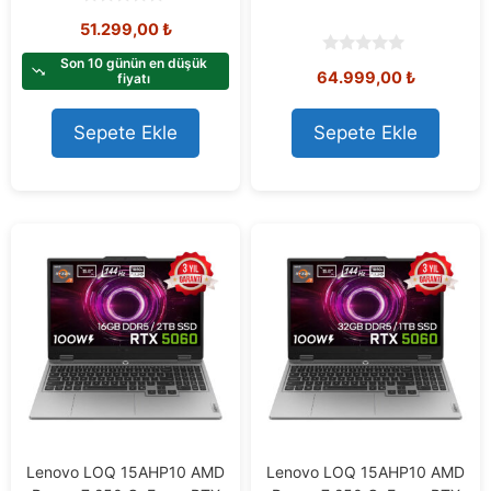
0
51.299,00
₺
o
u
t
Son 10 günün en düşük
0
64.999,00
₺
o
fiyatı
o
f
u
5
t
o
Sepete Ekle
Sepete Ekle
f
5
Lenovo LOQ 15AHP10 AMD
Lenovo LOQ 15AHP10 AMD