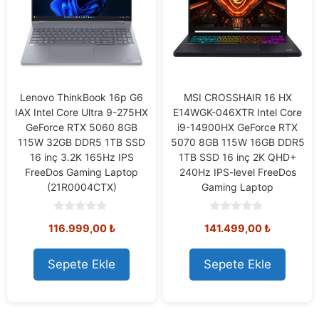
Lenovo ThinkBook 16p G6
MSI CROSSHAIR 16 HX
IAX Intel Core Ultra 9-275HX
E14WGK-046XTR Intel Core
GeForce RTX 5060 8GB
i9-14900HX GeForce RTX
115W 32GB DDR5 1TB SSD
5070 8GB 115W 16GB DDR5
16 inç 3.2K 165Hz IPS
1TB SSD 16 inç 2K QHD+
FreeDos Gaming Laptop
240Hz IPS-level FreeDos
(21R0004CTX)
Gaming Laptop
0
0
116.999,00
₺
141.499,00
₺
o
o
u
u
t
t
o
o
Sepete Ekle
Sepete Ekle
f
f
5
5