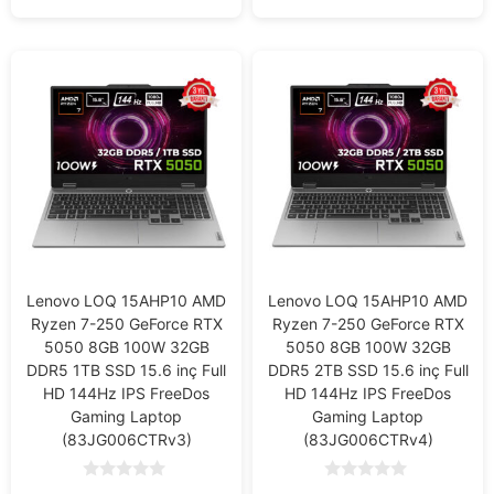
Lenovo LOQ 15AHP10 AMD
Lenovo LOQ 15AHP10 AMD
Ryzen 7-250 GeForce RTX
Ryzen 7-250 GeForce RTX
5050 8GB 100W 32GB
5050 8GB 100W 32GB
DDR5 1TB SSD 15.6 inç Full
DDR5 2TB SSD 15.6 inç Full
HD 144Hz IPS FreeDos
HD 144Hz IPS FreeDos
Gaming Laptop
Gaming Laptop
(83JG006CTRv3)
(83JG006CTRv4)
0
0