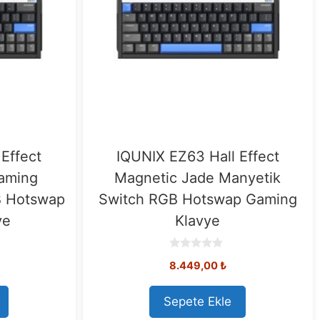
Effect
IQUNIX EZ63 Hall Effect
aming
Magnetic Jade Manyetik
B Hotswap
Switch RGB Hotswap Gaming
ye
Klavye
0
8.449,00
₺
o
u
t
o
Sepete Ekle
f
5