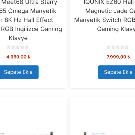
 Meet68 Ultra Starry
IQUNIX EZ60 Hall 
65 Omega Manyetik
Magnetic Jade G
h 8K Hz Hall Effect
Manyetik Switch RG
RGB İngilizce Gaming
Gaming Klav
Klavye
0
0
4.959,00
₺
7.999,00
₺
o
o
u
u
t
t
o
o
Sepete Ekle
Sepete Ekle
f
f
5
5