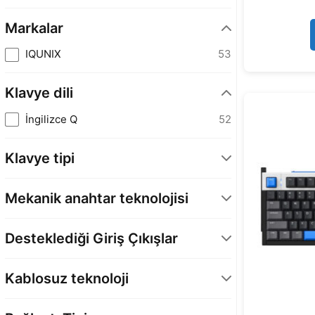
Markalar
IQUNIX
53
Klavye dili
İngilizce Q
52
Klavye tipi
Manyetik
16
Mekanik anahtar teknolojisi
Mekanik
36
Gateron Red Switch
24
Desteklediği Giriş Çıkışlar
Little Prince Switch
3
USB Tip-A
52
Gold Red Switch
8
Kablosuz teknoloji
Magnetic Jade Pro Manyetik Switch
4
Bluetooth
35