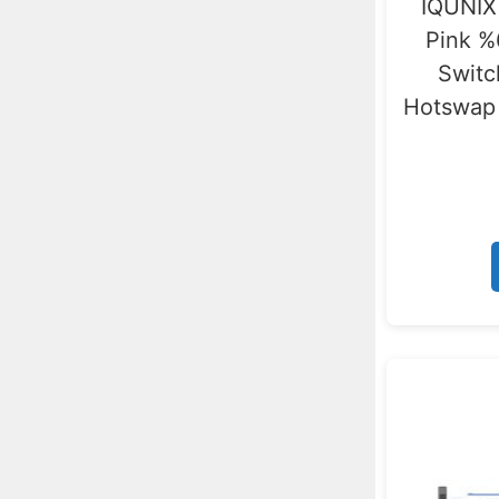
IQUNIX
Pink %
Switc
Hotswap 