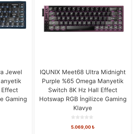
ra Jewel
IQUNIX Meet68 Ultra Midnight
anyetik
Purple %65 Omega Manyetik
 Effect
Switch 8K Hz Hall Effect
ce Gaming
Hotswap RGB İngilizce Gaming
Klavye
0
5.069,00
₺
o
u