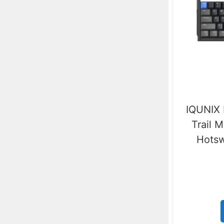
IQUNIX 
Trail 
Hotsw