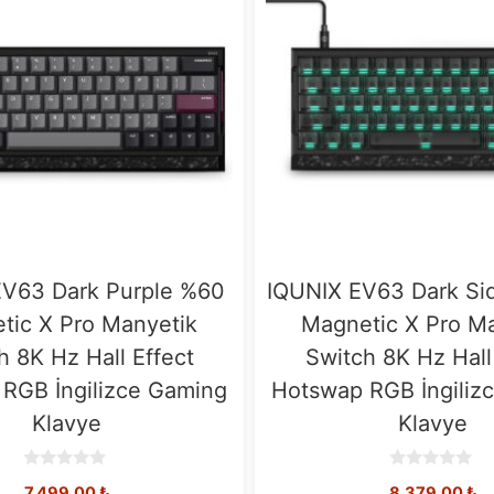
EV63 Dark Purple %60
IQUNIX EV63 Dark Si
tic X Pro Manyetik
Magnetic X Pro M
h 8K Hz Hall Effect
Switch 8K Hz Hall
RGB İngilizce Gaming
Hotswap RGB İngiliz
Klavye
Klavye
0
0
7.499,00
₺
8.379,00
₺