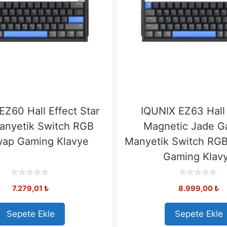
EZ60 Hall Effect Star
IQUNIX EZ63 Hall 
Manyetik Switch RGB
Magnetic Jade G
ap Gaming Klavye
Manyetik Switch RG
Gaming Klav
0
0
7.279,01
₺
8.999,00
₺
o
o
u
u
t
t
o
o
Sepete Ekle
Sepete Ekle
f
f
5
5