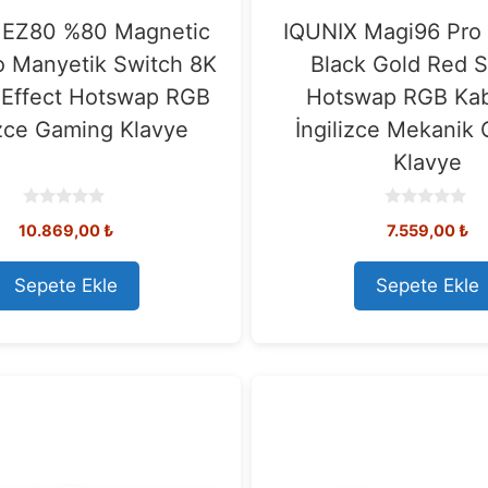
 EZ80 %80 Magnetic
IQUNIX Magi96 Pro
o Manyetik Switch 8K
Black Gold Red 
 Effect Hotswap RGB
Hotswap RGB Kab
izce Gaming Klavye
İngilizce Mekanik
Klavye
0
0
10.869,00
₺
7.559,00
₺
o
o
u
u
t
t
o
o
Sepete Ekle
Sepete Ekle
f
f
5
5