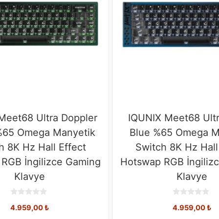
Meet68 Ultra Doppler
IQUNIX Meet68 Ult
%65 Omega Manyetik
Blue %65 Omega M
h 8K Hz Hall Effect
Switch 8K Hz Hall
RGB İngilizce Gaming
Hotswap RGB İngiliz
Klavye
Klavye
0
0
4.959,00
₺
4.959,00
₺
o
o
u
u