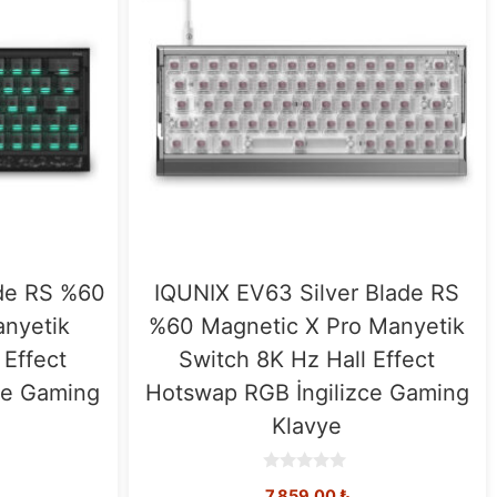
de RS %60
IQUNIX EV63 Silver Blade RS
anyetik
%60 Magnetic X Pro Manyetik
 Effect
Switch 8K Hz Hall Effect
ce Gaming
Hotswap RGB İngilizce Gaming
Klavye
0
7.859,00
₺