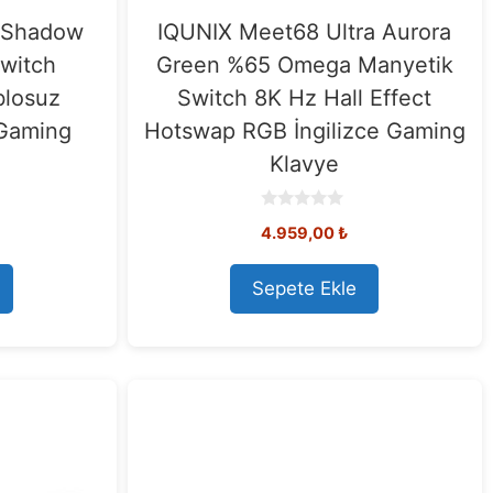
 Shadow
IQUNIX Meet68 Ultra Aurora
Switch
Green %65 Omega Manyetik
losuz
Switch 8K Hz Hall Effect
 Gaming
Hotswap RGB İngilizce Gaming
Klavye
0
4.959,00
₺
o
u
t
o
Sepete Ekle
f
5