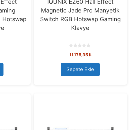
Effect
IQUNIX EZ60 Hall Effect
aming
Magnetic Jade Pro Manyetik
B Hotswap
Switch RGB Hotswap Gaming
ye
Klavye
0
11.175,35
₺
o
u
t
o
Sepete Ekle
f
5