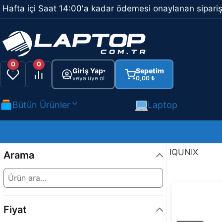
İçeriğe
Hafta içi Saat 14:00'a kadar ödemesi onaylanan sipariş
atla
0
0
Giriş Yap
Sepetim
▾
veya üye ol
0,00
₺
Bütün Ürünler
Laptop
IQUNIX
Arama
Fiyat