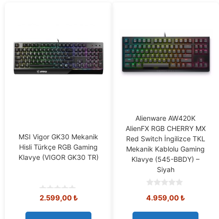
Alienware AW420K
AlienFX RGB CHERRY MX
MSI Vigor GK30 Mekanik
Red Switch İngilizce TKL
Hisli Türkçe RGB Gaming
Mekanik Kablolu Gaming
Klavye (VIGOR GK30 TR)
Klavye (545-BBDY) –
Siyah
0
2.599,00
₺
4.959,00
₺
0
o
o
u
u
t