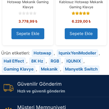
Hotswap Mekanik Gaming
Kablosuz Hotswap Mekanik
Klavye
Gaming Klavye
0
5.00
3.778,99
₺
6.229,00
₺
o
out of 5
u
t
o
Sepete Ekle
Sepete Ekle
f
5
Ürün etiketleri:
Hotswap
,
IqunixYeniModeller
,
Hall Effect
,
8K Hz
,
RGB
,
IQUNIX
,
Gaming Klavye
,
Mekanik
,
Manyetik Switch
Güvenilir Gönderim
Hızlı ve güvenli gönderim
Müşteri Memnuniyeti