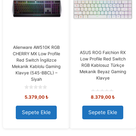
Alienware AW510K RGB
ASUS ROG Falchion RX
CHERRY MX Low Profile
Low Profile Red Switch
Red Switch İngilizce
RGB Kablosuz Türkçe
Mekanik Kablolu Gaming
Mekanik Beyaz Gaming
Klavye (545-BBCL) –
Klavye
Siyah
0
5.379,00
₺
8.379,00
₺
0
o
o
u
u
t
t
o
Sepete Ekle
Sepete Ekle
o
f
f
5
5