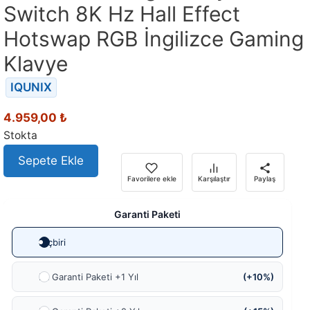
Switch 8K Hz Hall Effect
Hotswap RGB İngilizce Gaming
Klavye
IQUNIX
4.959,00
₺
Stokta
Sepete Ekle
Favorilere ekle
Karşılaştır
Paylaş
Garanti Paketi
Hiçbiri
Ek Garanti Paketi +1 Yıl
(+10%)