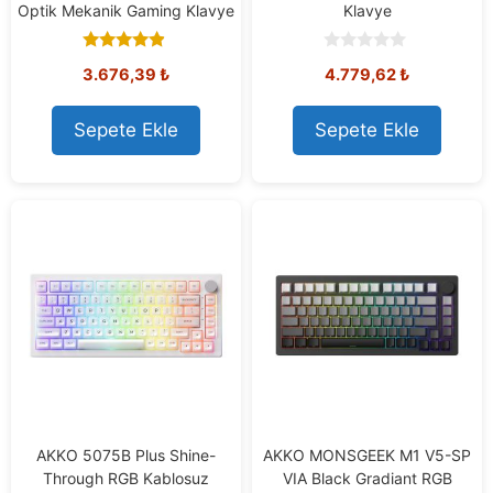
Optik Mekanik Gaming Klavye
Klavye
4.67
0
3.676,39
₺
4.779,62
₺
out of 5
o
u
t
o
Sepete Ekle
Sepete Ekle
f
5
AKKO 5075B Plus Shine-
AKKO MONSGEEK M1 V5-SP
Through RGB Kablosuz
VIA Black Gradiant RGB