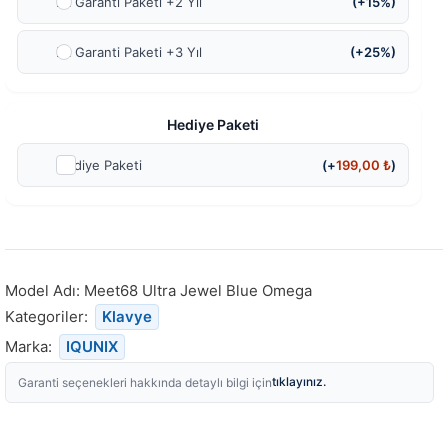
Ek Garanti Paketi +2 Yıl
(+15%)
Ek Garanti Paketi +3 Yıl
(+25%)
Hediye Paketi
Hediye Paketi
(+
199,00
₺
)
Model Adı:
Meet68 Ultra Jewel Blue Omega
Kategoriler:
Klavye
Marka:
IQUNIX
tıklayınız.
Garanti seçenekleri hakkında detaylı bilgi için