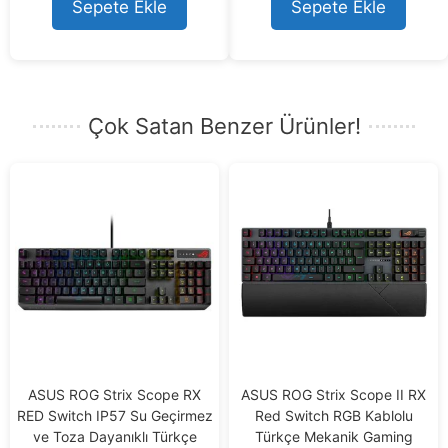
t
o
Sepete Ekle
Sepete Ekle
o
f
f
5
5
Çok Satan Benzer Ürünler!
ASUS ROG Strix Scope RX
ASUS ROG Strix Scope II RX
RED Switch IP57 Su Geçirmez
Red Switch RGB Kablolu
ve Toza Dayanıklı Türkçe
Türkçe Mekanik Gaming