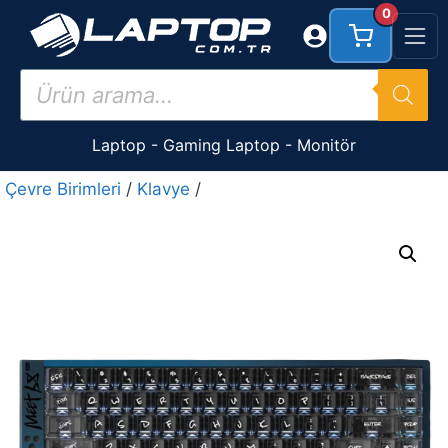
İçeriğe
0
atla
Products
search
Laptop
-
Gaming Laptop
-
Monitör
Çevre Birimleri
/
Klavye
/