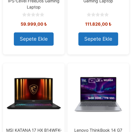
IPS-Level FreeDos Gaming
Gaming Laptop
Laptop
0
0
59.999,00
₺
111.826,00
₺
o
o
u
u
t
t
o
o
Sepete Ekle
Sepete Ekle
f
f
5
5
MSI KATANA 17 HX B14WFK-
Lenovo ThinkBook 14 G7