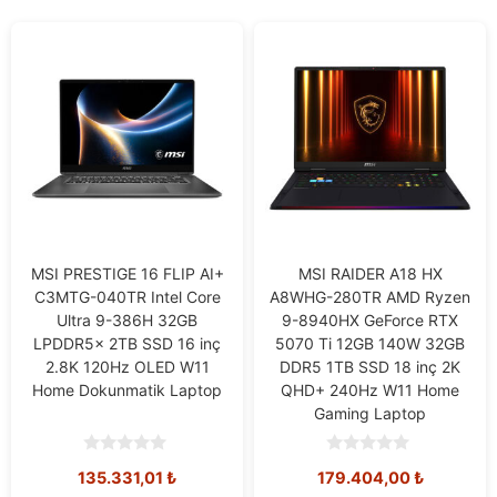
MSI PRESTIGE 16 FLIP AI+
MSI RAIDER A18 HX
C3MTG-040TR Intel Core
A8WHG-280TR AMD Ryzen
Ultra 9-386H 32GB
9-8940HX GeForce RTX
LPDDR5x 2TB SSD 16 inç
5070 Ti 12GB 140W 32GB
2.8K 120Hz OLED W11
DDR5 1TB SSD 18 inç 2K
Home Dokunmatik Laptop
QHD+ 240Hz W11 Home
Gaming Laptop
0
0
135.331,01
₺
179.404,00
₺
o
o
u
u