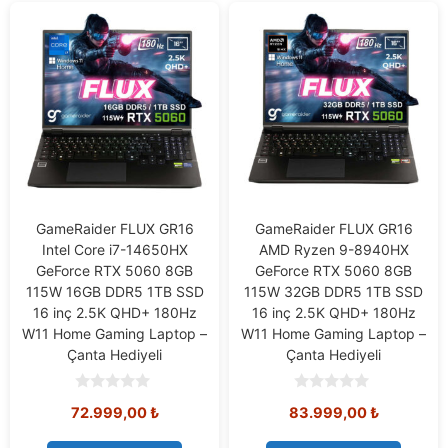
GameRaider FLUX GR16
GameRaider FLUX GR16
Intel Core i7-14650HX
AMD Ryzen 9-8940HX
GeForce RTX 5060 8GB
GeForce RTX 5060 8GB
115W 16GB DDR5 1TB SSD
115W 32GB DDR5 1TB SSD
16 inç 2.5K QHD+ 180Hz
16 inç 2.5K QHD+ 180Hz
W11 Home Gaming Laptop –
W11 Home Gaming Laptop –
Çanta Hediyeli
Çanta Hediyeli
0
0
72.999,00
₺
83.999,00
₺
o
o
u
u
t
t