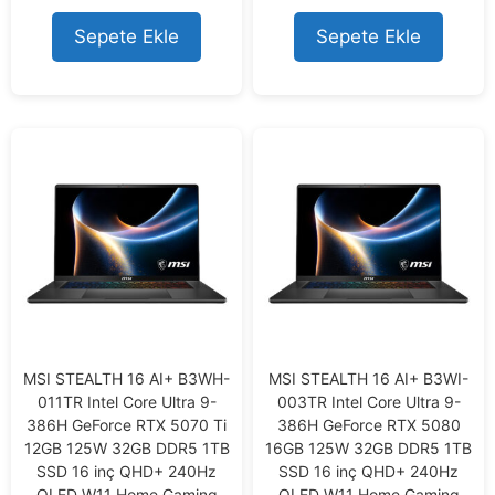
t
t
o
o
Sepete Ekle
Sepete Ekle
f
f
5
5
MSI STEALTH 16 AI+ B3WH-
MSI STEALTH 16 AI+ B3WI-
011TR Intel Core Ultra 9-
003TR Intel Core Ultra 9-
386H GeForce RTX 5070 Ti
386H GeForce RTX 5080
12GB 125W 32GB DDR5 1TB
16GB 125W 32GB DDR5 1TB
SSD 16 inç QHD+ 240Hz
SSD 16 inç QHD+ 240Hz
OLED W11 Home Gaming
OLED W11 Home Gaming