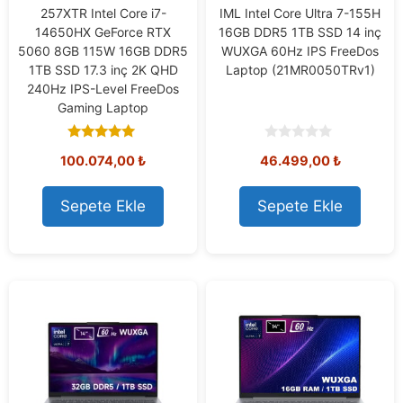
257XTR Intel Core i7-
IML Intel Core Ultra 7-155H
14650HX GeForce RTX
16GB DDR5 1TB SSD 14 inç
5060 8GB 115W 16GB DDR5
WUXGA 60Hz IPS FreeDos
1TB SSD 17.3 inç 2K QHD
Laptop (21MR0050TRv1)
240Hz IPS-Level FreeDos
Gaming Laptop
5.00
0
100.074,00
₺
46.499,00
₺
out of 5
o
u
t
o
Sepete Ekle
Sepete Ekle
f
5