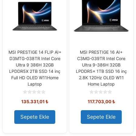
MSI PRESTIGE 14 FLIP AI+
MSI PRESTIGE 16 AI+
D3MTG-038TR Intel Core
C3MG-039TR Intel Core
Ultra 9 386H 32GB
Ultra 9-386H 32GB
LPDDR5X 2TB SSD 14 inç
LPDDR5x 1TB SSD 16 inç
Full HD OLED W11Home
2.8K 120Hz OLED W11
Laptop
Home Laptop
0
0
135.331,01
₺
117.703,00
₺
o
o
u
u
t
t
o
o
Sepete Ekle
Sepete Ekle
f
f
5
5