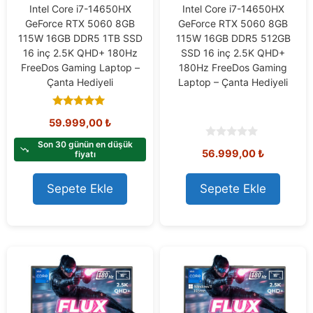
Intel Core i7-14650HX
Intel Core i7-14650HX
GeForce RTX 5060 8GB
GeForce RTX 5060 8GB
115W 16GB DDR5 1TB SSD
115W 16GB DDR5 512GB
16 inç 2.5K QHD+ 180Hz
SSD 16 inç 2.5K QHD+
FreeDos Gaming Laptop –
180Hz FreeDos Gaming
Çanta Hediyeli
Laptop – Çanta Hediyeli
5.00
59.999,00
₺
out of 5
Son 30 günün en düşük
0
56.999,00
₺
fiyatı
o
u
t
o
Sepete Ekle
Sepete Ekle
f
5