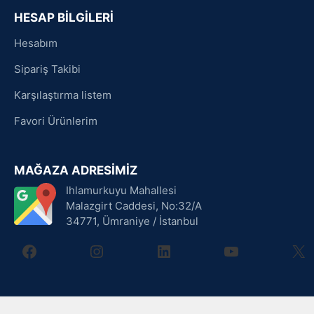
HESAP BİLGİLERİ
Hesabım
Sipariş Takibi
Karşılaştırma listem
Favori Ürünlerim
MAĞAZA ADRESİMİZ
Ihlamurkuyu Mahallesi
Malazgirt Caddesi, No:32/A
34771, Ümraniye / İstanbul
facebook
instagram
linkedin
youtube
X