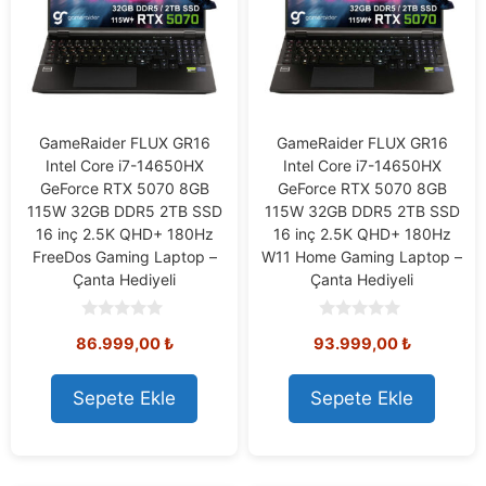
GameRaider FLUX GR16
GameRaider FLUX GR16
Intel Core i7-14650HX
Intel Core i7-14650HX
GeForce RTX 5070 8GB
GeForce RTX 5070 8GB
115W 32GB DDR5 2TB SSD
115W 32GB DDR5 2TB SSD
16 inç 2.5K QHD+ 180Hz
16 inç 2.5K QHD+ 180Hz
FreeDos Gaming Laptop –
W11 Home Gaming Laptop –
Çanta Hediyeli
Çanta Hediyeli
0
0
86.999,00
₺
93.999,00
₺
o
o
u
u
t
t
o
o
Sepete Ekle
Sepete Ekle
f
f
5
5