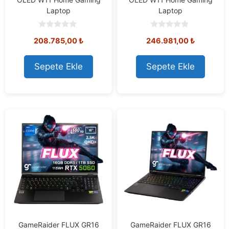
Laptop
Laptop
0
0
208.785,00
₺
246.981,00
₺
o
o
u
u
t
t
o
o
Sepete Ekle
Sepete Ekle
f
f
5
5
GameRaider FLUX GR16
GameRaider FLUX GR16