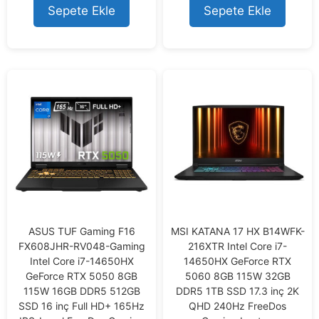
o
o
Sepete Ekle
Sepete Ekle
f
f
5
5
ASUS TUF Gaming F16
MSI KATANA 17 HX B14WFK-
FX608JHR-RV048-Gaming
216XTR Intel Core i7-
Intel Core i7-14650HX
14650HX GeForce RTX
GeForce RTX 5050 8GB
5060 8GB 115W 32GB
115W 16GB DDR5 512GB
DDR5 1TB SSD 17.3 inç 2K
SSD 16 inç Full HD+ 165Hz
QHD 240Hz FreeDos