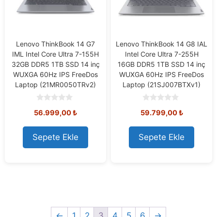
Lenovo ThinkBook 14 G7
Lenovo ThinkBook 14 G8 IAL
IML Intel Core Ultra 7-155H
Intel Core Ultra 7-255H
32GB DDR5 1TB SSD 14 inç
16GB DDR5 1TB SSD 14 inç
WUXGA 60Hz IPS FreeDos
WUXGA 60Hz IPS FreeDos
Laptop (21MR0050TRv2)
Laptop (21SJ007BTXv1)
0
0
56.999,00
₺
59.799,00
₺
o
o
u
u
t
t
o
o
Sepete Ekle
Sepete Ekle
f
f
5
5
←
1
2
3
4
5
6
→