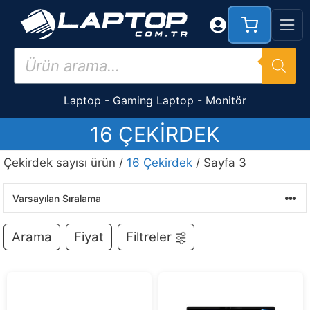
İçeriğe
atla
Products
search
Laptop
-
Gaming Laptop
-
Monitör
16 ÇEKIRDEK
Çekirdek sayısı ürün /
16 Çekirdek
/ Sayfa 3
Arama
Fiyat
Filtreler