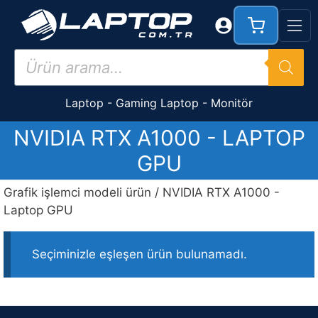
İçeriğe
atla
Products
search
Laptop
-
Gaming Laptop
-
Monitör
NVIDIA RTX A1000 - LAPTOP
GPU
Grafik işlemci modeli ürün / NVIDIA RTX A1000 -
Laptop GPU
Seçiminizle eşleşen ürün bulunamadı.