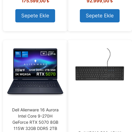
175.599,00
₺
92.999,00
₺
0
o
o
u
u
t
t
o
Sepete Ekle
Sepete Ekle
o
f
f
5
5
Dell Alienware 16 Aurora
Intel Core 9-270H
GeForce RTX 5070 8GB
115W 32GB DDR5 2TB