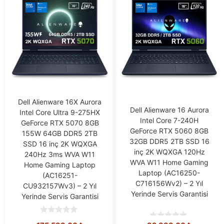
Dell Alienware 16X Aurora
Dell Alienware 16 Aurora
Intel Core Ultra 9-275HX
Intel Core 7-240H
GeForce RTX 5070 8GB
GeForce RTX 5060 8GB
155W 64GB DDR5 2TB
32GB DDR5 2TB SSD 16
SSD 16 inç 2K WQXGA
inç 2K WQXGA 120Hz
240Hz 3ms WVA W11
WVA W11 Home Gaming
Home Gaming Laptop
Laptop (AC16250-
(AC16251-
C716156Wv2) – 2 Yıl
CU932157Wv3) – 2 Yıl
Yerinde Servis Garantisi
Yerinde Servis Garantisi
0