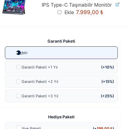
IPS Type-C Taşınabilir Monitör
Orijinal
Mevcut
7.999,00
₺
Ekle
fiyat:
fiyat:
8.299,00 ₺.
7.999,00 ₺
Garanti Paketi
Hiçbiri
Ek Garanti Paketi +1 Yıl
(+10%)
Ek Garanti Paketi +2 Yıl
(+15%)
Ek Garanti Paketi +3 Yıl
(+25%)
Hediye Paketi
Hediye Paketi
(+
199,00
₺
)