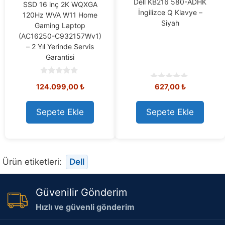
Dell KB216 580-ADHK
SSD 16 inç 2K WQXGA
İngilizce Q Klavye –
120Hz WVA W11 Home
Siyah
Gaming Laptop
(AC16250-C932157Wv1)
– 2 Yıl Yerinde Servis
Garantisi
0
124.099,00
₺
627,00
₺
0
o
o
u
u
t
t
o
Sepete Ekle
Sepete Ekle
o
f
f
5
5
Ürün etiketleri:
Dell
Güvenilir Gönderim
Hızlı ve güvenli gönderim