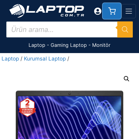
İçeriğe
atla
Products
search
Laptop
-
Gaming Laptop
-
Monitör
Laptop
/
Kurumsal Laptop
/