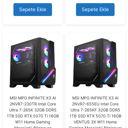
t
t
o
o
Sepete Ekle
Sepete Ekle
f
f
5
5
MSI MPG INFINITE X3 AI
MSI MPG INFINITE X3 AI
2NVR7-230TR Intel Core
2NVR7-655EU Intel Core
Ultra 7-265K 32GB DDR5
Ultra 7-265KF 32GB DDR5
1TB SSD RTX 5070 Ti 16GB
1TB SSD RTX 5070 Ti 16GB
W11 Home Gaming
VENTUS 3X W11 Home
Masaüstü Bilgisayar
Gaming Masaüstü Bilgisayar