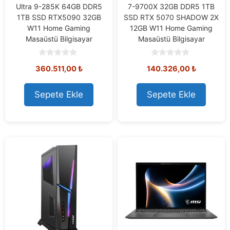
Ultra 9-285K 64GB DDR5
7-9700X 32GB DDR5 1TB
1TB SSD RTX5090 32GB
SSD RTX 5070 SHADOW 2X
W11 Home Gaming
12GB W11 Home Gaming
Masaüstü Bilgisayar
Masaüstü Bilgisayar
0
0
360.511,00
₺
140.326,00
₺
o
o
u
u
t
t
o
o
Sepete Ekle
Sepete Ekle
f
f
5
5