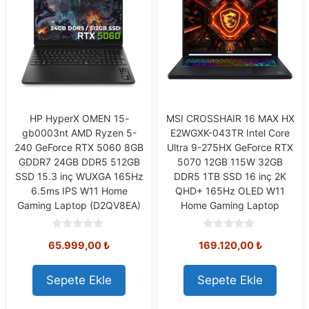
HP HyperX OMEN 15-
MSI CROSSHAIR 16 MAX HX
gb0003nt AMD Ryzen 5-
E2WGXK-043TR Intel Core
240 GeForce RTX 5060 8GB
Ultra 9-275HX GeForce RTX
GDDR7 24GB DDR5 512GB
5070 12GB 115W 32GB
SSD 15.3 inç WUXGA 165Hz
DDR5 1TB SSD 16 inç 2K
6.5ms IPS W11 Home
QHD+ 165Hz OLED W11
Gaming Laptop (D2QV8EA)
Home Gaming Laptop
0
0
65.999,00
₺
169.120,00
₺
o
o
u
u
t
t
o
o
Sepete Ekle
Sepete Ekle
f
f
5
5