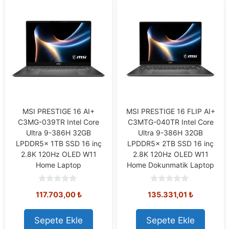
MSI PRESTIGE 16 AI+
MSI PRESTIGE 16 FLIP AI+
C3MG-039TR Intel Core
C3MTG-040TR Intel Core
Ultra 9-386H 32GB
Ultra 9-386H 32GB
LPDDR5x 1TB SSD 16 inç
LPDDR5x 2TB SSD 16 inç
2.8K 120Hz OLED W11
2.8K 120Hz OLED W11
Home Laptop
Home Dokunmatik Laptop
0
0
117.703,00
₺
135.331,01
₺
o
o
u
u
t
t
o
o
Sepete Ekle
Sepete Ekle
f
f