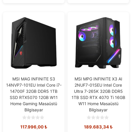
MSI MAG INFINITE S3
MSI MPG INFINITE X3 AI
14NVP7-101EU Intel Core i7-
2NUF7-01SEU Intel Core
14700F 32GB DDR5 1TB
Ultra 7-265K 32GB DDR5
SSD RTX5070 12GB W11
1TB SSD RTX 4070 Ti 16GB
Home Gaming Masaüstü
W11 Home Masaüstü
Bilgisayar
Bilgisayar
0
0
117.996,00
₺
189.683,34
₺
o
o
u
u