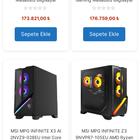
0
0
173.821,00
₺
176.759,00
₺
o
o
u
u
t
t
o
o
Sepete Ekle
Sepete Ekle
f
f
5
5
MSI MPG INFINITE X3 AI
MSI MPG INFINITE Z3
2NVZ9-028EU Intel Core
9NVPR7-105EU AMD Ryzen