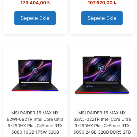
179.404,00
₺
197.620,00
₺
o
o
u
u
t
t
o
o
Sepete Ekle
Sepete Ekle
f
f
5
5
MSI RAIDER 16 MAX HX
MSI RAIDER 16 MAX HX
B2WI-092TR Intel Core Ultra
B2WJ-022TR Intel Core Ultra
9-290HX Plus GeForce RTX
9-290HX Plus GeForce RTX
5080 16GB 175W 32GB
5090 24GB 32GB DDR5 2TB