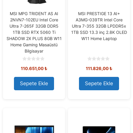
MSI MPG TRIDENT AS AI
MSI PRESTIGE 13 AI+
2NVN7-102EU Intel Core
A3MG-039TR Intel Core
Ultra 7-265F 32GB DDR5
Ultra 7-355 32GB LPDDR5x
1TB SSD RTX 5060 Ti
1TB SSD 13.3 inç 2.8K OLED
SHADOW 2X PLUS 8GB W11
W11 Home Laptop
Home Gaming Masaüstü
Bilgisayar
0
0
110.651,00
₺
111.826,00
₺
o
o
u
u
t
t
o
o
Sepete Ekle
Sepete Ekle
f
f
5
5