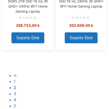
DDR5 2TB SSD 16 inç 2K
SSD 16 inç 240Hz 2K QHD+
QHD+ 240Hz W11 Home
W11 Home Gaming Laptop
Gaming Laptop
0
0
258.733,00
₺
302.806,00
₺
o
o
u
u
t
t
o
o
Sepete Ekle
Sepete Ekle
f
f
5
5
←
1
2
3
4
5