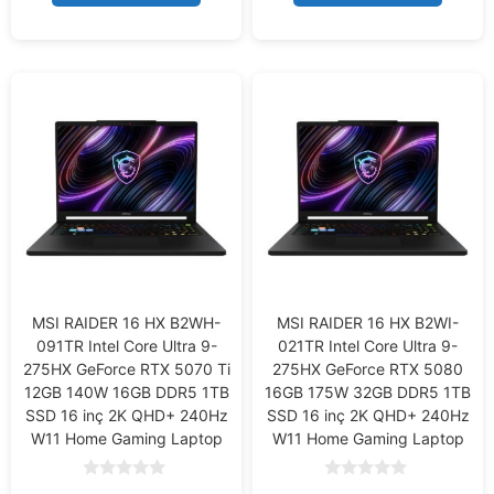
5
5
MSI RAIDER 16 HX B2WH-
MSI RAIDER 16 HX B2WI-
091TR Intel Core Ultra 9-
021TR Intel Core Ultra 9-
275HX GeForce RTX 5070 Ti
275HX GeForce RTX 5080
12GB 140W 16GB DDR5 1TB
16GB 175W 32GB DDR5 1TB
SSD 16 inç 2K QHD+ 240Hz
SSD 16 inç 2K QHD+ 240Hz
W11 Home Gaming Laptop
W11 Home Gaming Laptop
0
0