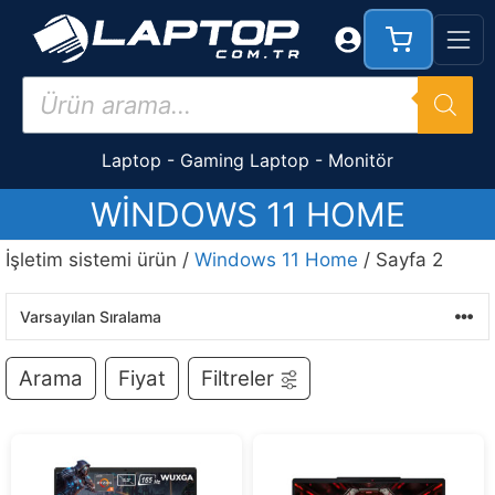
İçeriğe
atla
Products
search
Laptop
-
Gaming Laptop
-
Monitör
WINDOWS 11 HOME
İşletim sistemi ürün /
Windows 11 Home
/ Sayfa 2
Arama
Fiyat
Filtreler