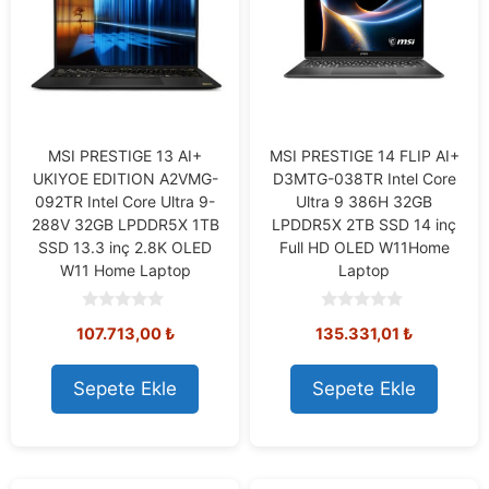
MSI PRESTIGE 13 AI+
MSI PRESTIGE 14 FLIP AI+
UKIYOE EDITION A2VMG-
D3MTG-038TR Intel Core
092TR Intel Core Ultra 9-
Ultra 9 386H 32GB
288V 32GB LPDDR5X 1TB
LPDDR5X 2TB SSD 14 inç
SSD 13.3 inç 2.8K OLED
Full HD OLED W11Home
W11 Home Laptop
Laptop
0
0
107.713,00
₺
135.331,01
₺
o
o
u
u
t
t
o
o
Sepete Ekle
Sepete Ekle
f
f
5
5