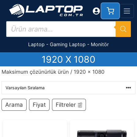
İçeriğe
atla
Products
search
Laptop
-
Gaming Laptop
-
Monitör
1920 X 1080
Maksimum çözünürlük ürün / 1920 x 1080
Arama
Fiyat
Filtreler