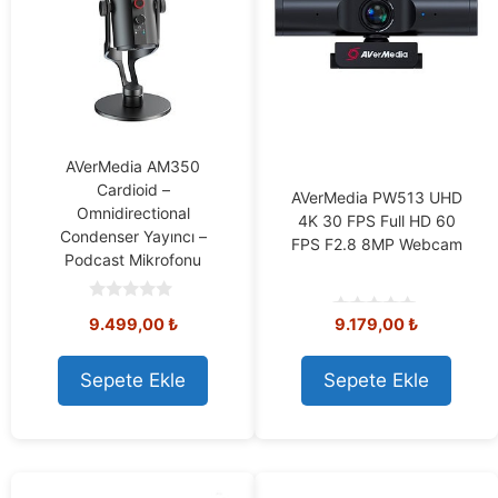
AVerMedia AM350
Cardioid –
AVerMedia PW513 UHD
Omnidirectional
4K 30 FPS Full HD 60
Condenser Yayıncı –
FPS F2.8 8MP Webcam
Podcast Mikrofonu
0
9.499,00
₺
9.179,00
₺
o
0
u
o
t
u
o
t
Sepete Ekle
Sepete Ekle
f
o
5
f
5