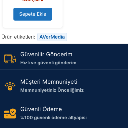
o
u
t
o
Sepete Ekle
f
5
Ürün etiketleri:
AVerMedia
Güvenilir Gönderim
Hızlı ve güvenli gönderim
Müşteri Memnuniyeti
Memnuniyetiniz Önceliğimiz
Güvenli Ödeme
%100 güvenli ödeme altyapısı