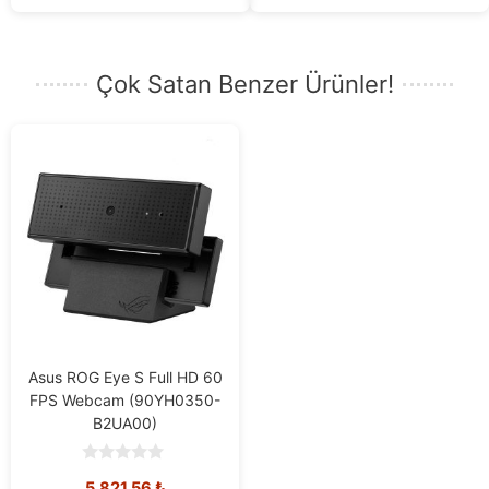
Çok Satan Benzer Ürünler!
Asus ROG Eye S Full HD 60
FPS Webcam (90YH0350-
B2UA00)
0
5.821,56
₺