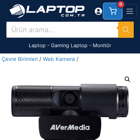
İçeriğe
0
atla
Products
search
Laptop
-
Gaming Laptop
-
Monitör
Çevre Birimleri
/
Web Kamera
/