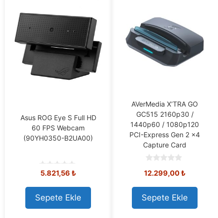
AVerMedia X’TRA GO
GC515 2160p30 /
Asus ROG Eye S Full HD
1440p60 / 1080p120
60 FPS Webcam
PCI-Express Gen 2 x4
(90YH0350-B2UA00)
Capture Card
0
5.821,56
₺
12.299,00
₺
o
0
u
o
t
u
o
t
Sepete Ekle
Sepete Ekle
f
o
5
f
5