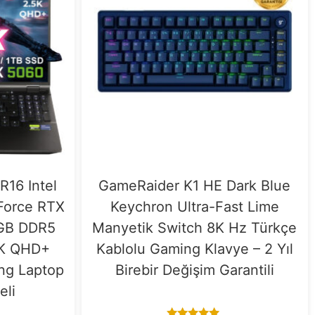
16 Intel
GameRaider K1 HE Dark Blue
Force RTX
Keychron Ultra-Fast Lime
GB DDR5
Manyetik Switch 8K Hz Türkçe
5K QHD+
Kablolu Gaming Klavye – 2 Yıl
ng Laptop
Birebir Değişim Garantili
eli