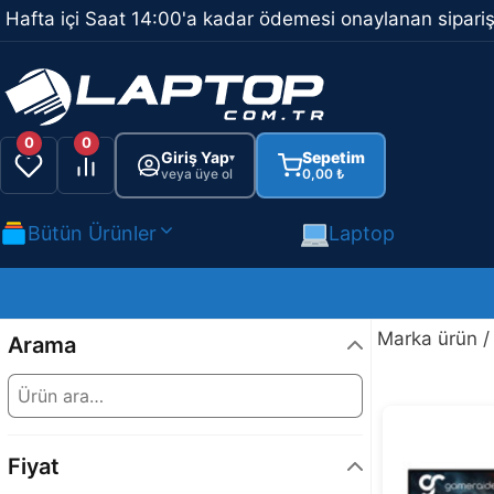
İçeriğe
Hafta içi Saat 14:00'a kadar ödemesi onaylanan sipariş
atla
0
0
Giriş Yap
Sepetim
▾
veya üye ol
0,00
₺
Bütün Ürünler
Laptop
Marka ürün 
Arama
Fiyat