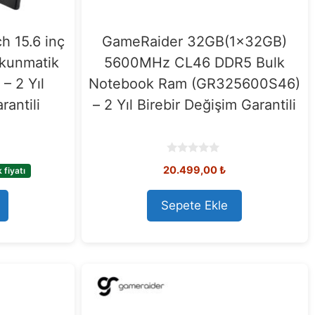
h 15.6 inç
GameRaider 32GB(1x32GB)
okunmatik
5600MHz CL46 DDR5 Bulk
 – 2 Yıl
Notebook Ram (GR325600S46)
rantili
– 2 Yıl Birebir Değişim Garantili
0
20.499,00
₺
fiyatı
o
u
t
o
Sepete Ekle
f
5