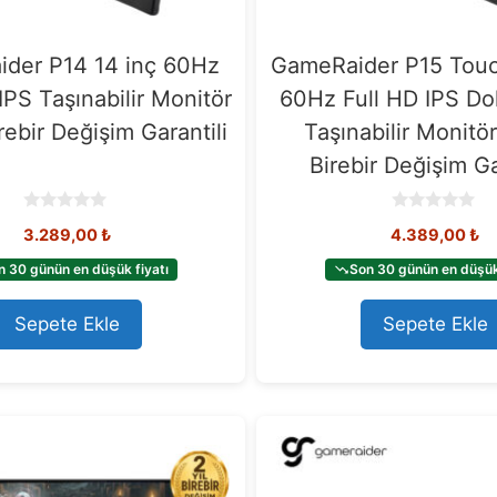
der P14 14 inç 60Hz
GameRaider P15 Touc
IPS Taşınabilir Monitör
60Hz Full HD IPS D
irebir Değişim Garantili
Taşınabilir Monitör
Birebir Değişim Ga
0
0
3.289,00
₺
4.389,00
₺
o
o
u
u
t
t
n 30 günün en düşük fiyatı
Son 30 günün en düşük 
o
o
f
f
5
5
Sepete Ekle
Sepete Ekle