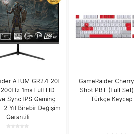
ider ATUM GR27F20I
GameRaider Cherry
 200Hz 1ms Full HD
Shot PBT (Full Set)
ve Sync IPS Gaming
Türkçe Keycap
– 2 Yıl Birebir Değişim
Garantili
0