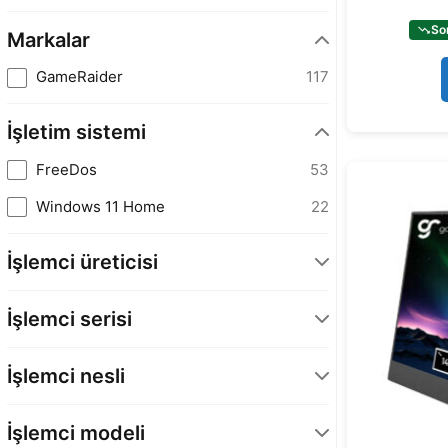
So
Markalar
GameRaider
117
İşletim sistemi
FreeDos
53
Windows 11 Home
22
İşlemci üreticisi
AMD
13
İşlemci serisi
INTEL
62
Core i7
22
İşlemci nesli
Core i9
40
AMD Ryzen 8. Nesil
13
Ryzen 9
13
İşlemci modeli