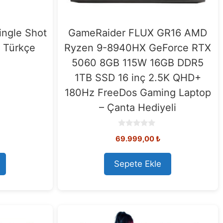
ingle Shot
GameRaider FLUX GR16 AMD
f Türkçe
Ryzen 9-8940HX GeForce RTX
5060 8GB 115W 16GB DDR5
1TB SSD 16 inç 2.5K QHD+
180Hz FreeDos Gaming Laptop
– Çanta Hediyeli
0
69.999,00
₺
o
u
t
o
Sepete Ekle
f
5