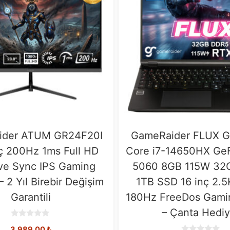
ider ATUM GR24F20I
GameRaider FLUX GR
ç 200Hz 1ms Full HD
Core i7-14650HX Ge
ve Sync IPS Gaming
5060 8GB 115W 32
– 2 Yıl Birebir Değişim
1TB SSD 16 inç 2.
Garantili
180Hz FreeDos Gami
– Çanta Hediy
0
3.989,00
₺