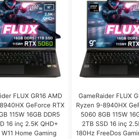
ider FLUX GR16 AMD
GameRaider FLUX 
-8940HX GeForce RTX
Ryzen 9-8940HX Ge
GB 115W 16GB DDR5
5060 8GB 115W 16
D 16 inç 2.5K QHD+
2TB SSD 16 inç 2.
 W11 Home Gaming
180Hz FreeDos Gami