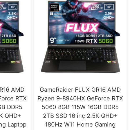
GR16 AMD
GameRaider FLUX GR16 AMD
Force RTX
Ryzen 9-8940HX GeForce RTX
GB DDR5
5060 8GB 115W 16GB DDR5
5K QHD+
2TB SSD 16 inç 2.5K QHD+
ng Laptop
180Hz W11 Home Gaming