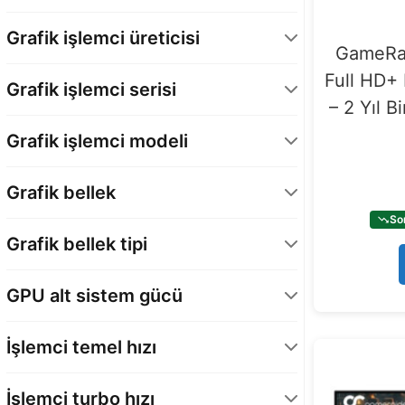
Intel 14. Nesil
62
Grafik işlemci üreticisi
GameRai
NVIDIA
75
Full HD+ 
Grafik işlemci serisi
– 2 Yıl B
GeForce RTX 50 Serisi - Laptop GPU
75
Grafik işlemci modeli
GeForce RTX 5060 - Laptop GPU
39
Grafik bellek
GeForce RTX 5070 – Laptop GPU
22
So
12 GB
14
GeForce RTX 5070 Ti – Laptop GPU
14
Grafik bellek tipi
8 GB
61
GDDR7
75
GPU alt sistem gücü
140 Watt
14
İşlemci temel hızı
115 Watt
61
1,6 GHz
62
İşlemci turbo hızı