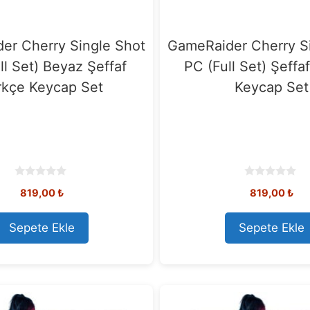
er Cherry Single Shot
GameRaider Cherry S
ll Set) Beyaz Şeffaf
PC (Full Set) Şeffa
rkçe Keycap Set
Keycap Set
0
0
819,00
₺
819,00
₺
o
o
u
u
t
t
o
o
Sepete Ekle
Sepete Ekle
f
f
5
5