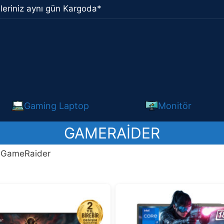
leriniz aynı gün Kargoda*
Gaming Laptop
Monitör
GAMERAIDER
/ GameRaider