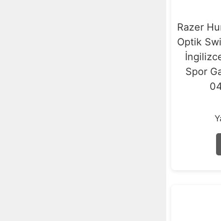
Razer Hu
Optik Sw
İngiliz
Spor G
0
Y