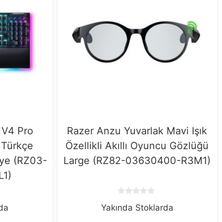
 V4 Pro
Razer Anzu Yuvarlak Mavi Işık
 Türkçe
Özellikli Akıllı Oyuncu Gözlüğü
ye (RZ03-
Large (RZ82-03630400-R3M1)
L1)
0
rda
Yakında Stoklarda
o
u
t