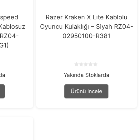
rspeed
Razer Kraken X Lite Kablolu
 Kablosuz
Oyuncu Kulaklığı – Siyah RZ04-
(RZ04-
02950100-R381
G1)
0
rda
Yakında Stoklarda
o
u
t
o
Ürünü incele
f
5