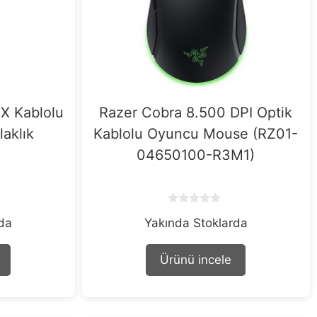
X Kablolu
Razer Cobra 8.500 DPI Optik
aklık
Kablolu Oyuncu Mouse (RZ01-
04650100-R3M1)
0
rda
Yakında Stoklarda
o
u
t
o
Ürünü incele
f
5