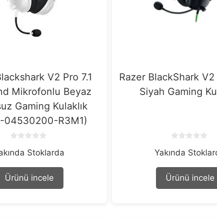
lackshark V2 Pro 7.1
Razer BlackShark V2 
nd Mikrofonlu Beyaz
Siyah Gaming Kul
uz Gaming Kulaklık
4-04530200-R3M1)
0
0
akında Stoklarda
Yakında Stokla
o
o
u
u
t
t
o
o
Ürünü incele
Ürünü incele
f
f
5
5