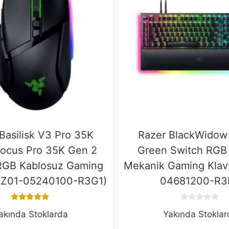
Basilisk V3 Pro 35K
Razer BlackWidow
Focus Pro 35K Gen 2
Green Switch RGB
RGB Kablosuz Gaming
Mekanik Gaming Klav
RZ01-05240100-R3G1)
04681200-R3
5.00
0
akında Stoklarda
Yakında Stokla
out of 5
o
u
t