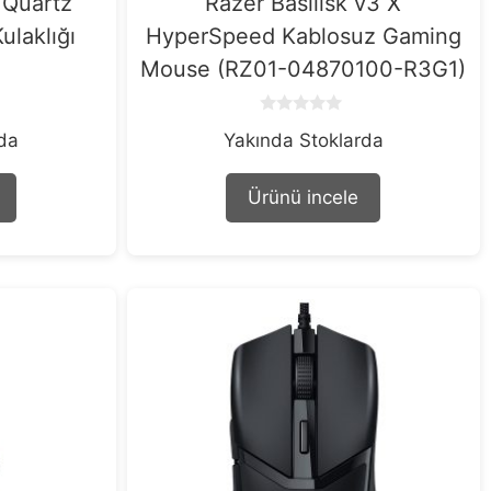
 Quartz
Razer Basilisk v3 X
laklığı
HyperSpeed Kablosuz Gaming
Mouse (RZ01-04870100-R3G1)
0
rda
Yakında Stoklarda
o
u
t
o
Ürünü incele
f
5