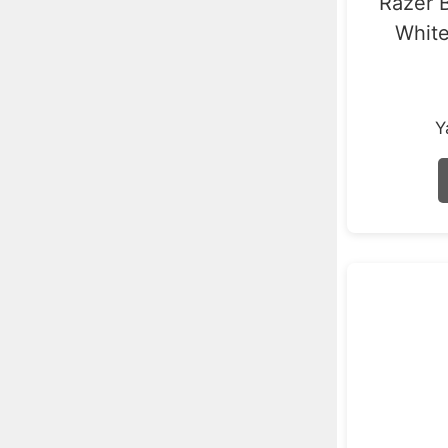
Razer 
Whit
Çevre Birimleri
53
Y