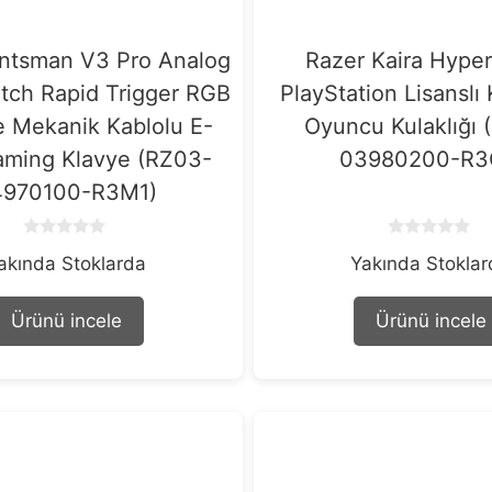
ntsman V3 Pro Analog
Razer Kaira Hype
itch Rapid Trigger RGB
PlayStation Lisanslı
ce Mekanik Kablolu E-
Oyuncu Kulaklığı 
aming Klavye (RZ03-
03980200-R3
4970100-R3M1)
0
0
akında Stoklarda
Yakında Stokla
o
o
u
u
t
t
o
o
Ürünü incele
Ürünü incele
f
f
5
5