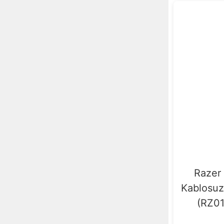
Razer
Kablosu
(RZ0