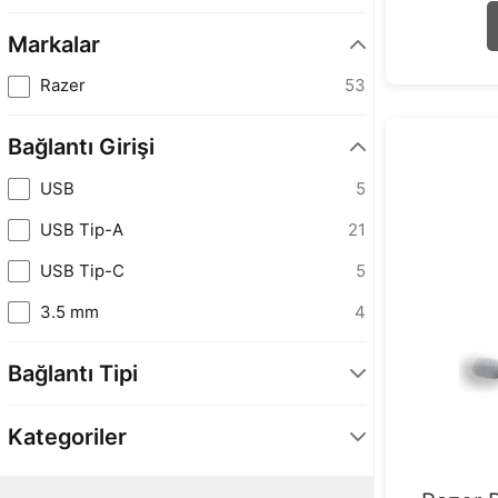
Markalar
Razer
53
Bağlantı Girişi
USB
5
USB Tip-A
21
USB Tip-C
5
3.5 mm
4
Bağlantı Tipi
Kablolu
33
Kategoriler
Kablosuz
23