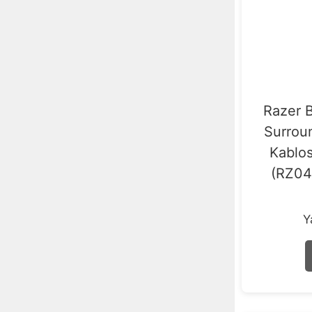
Razer B
Surrou
Kablos
(RZ0
Y