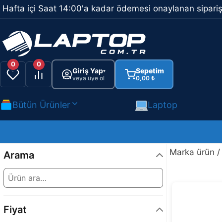
İçeriğe
Hafta içi Saat 14:00'a kadar ödemesi onaylanan sipariş
atla
0
0
Giriş Yap
Sepetim
▾
veya üye ol
0,00
₺
Bütün Ürünler
Laptop
Marka ürün 
Arama
Fiyat