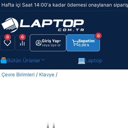
İçeriğe
Hafta içi Saat 14:00'a kadar ödemesi onaylanan sipariş
atla
0
0
0
Giriş Yap
Sepetim
▾
veya üye ol
0,00
₺
Bütün Ürünler
Laptop
Çevre Birimleri
/
Klavye
/