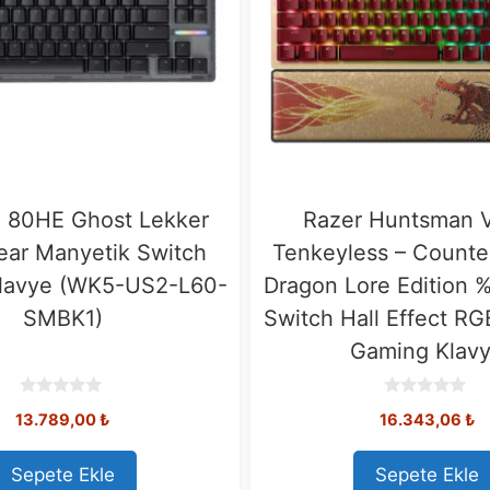
 80HE Ghost Lekker
Razer Huntsman 
ear Manyetik Switch
Tenkeyless – Counter
lavye (WK5-US2-L60-
Dragon Lore Edition 
SMBK1)
Switch Hall Effect RGB
Gaming Klav
0
0
13.789,00
₺
16.343,06
₺
o
o
u
u
t
t
o
o
Sepete Ekle
Sepete Ekle
f
f