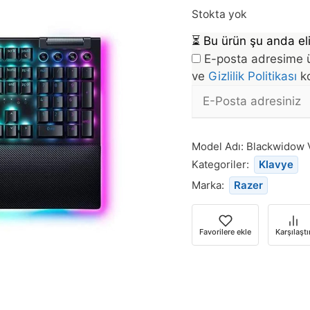
Stokta yok
⏳
Bu ürün şu anda eli
E-posta adresime ü
ve
Gizlilik Politikası
ko
E-
posta
Bu
Adresi
ürün
Model Adı:
Blackwidow 
stoğa
Kategoriler:
Klavye
döndüğünde
Marka:
Razer
bildirim
almak
için
Favorilere ekle
Karşılaştı
e-
posta
adresinizi
girin.