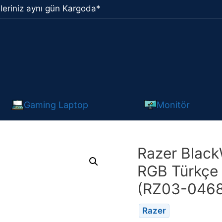
leriniz aynı gün Kargoda*
Gaming Laptop
Monitör
Razer Black
RGB Türkçe
(RZ03-0468
Razer