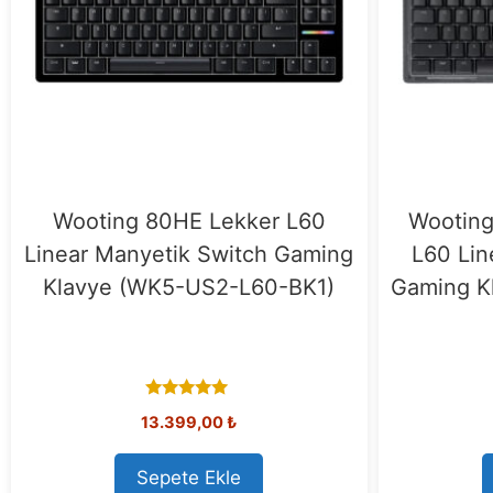
Wooting 80HE Lekker L60
Wooting
Linear Manyetik Switch Gaming
L60 Lin
Klavye (WK5-US2-L60-BK1)
Gaming K
5.00
13.399,00
₺
out of 5
Sepete Ekle