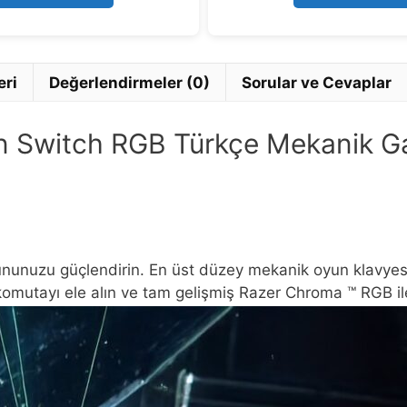
5
5
eri
Değerlendirmeler (0)
Sorular ve Cevaplar
n Switch RGB Türkçe Mekanik G
unuzu güçlendirin. En üst düzey mekanik oyun klavyesi 
 komutayı ele alın ve tam gelişmiş Razer Chroma ™ RGB ile s