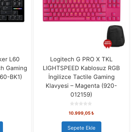
ker L60
Logitech G PRO X TKL
ch Gaming
LIGHTSPEED Kablosuz RGB
60-BK1)
İngilizce Tactile Gaming
Klavyesi – Magenta (920-
012159)
0
Orijinal
Mevcut
10.999,05
₺
o
u
fiyat:
fiyat:
t
11.508,73 ₺.
10.999,05 ₺.
o
Sepete Ekle
f