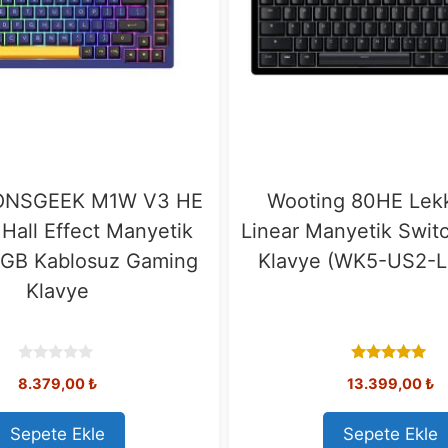
ONSGEEK M1W V3 HE
Wooting 80HE Lek
Hall Effect Manyetik
Linear Manyetik Swit
RGB Kablosuz Gaming
Klavye (WK5-US2-L
Klavye
0
5.00
8.379,00
₺
13.399,00
₺
o
out of 5
u
t
o
Sepete Ekle
Sepete Ekle
f