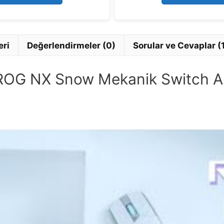
5
eri
Değerlendirmeler (0)
Sorular ve Cevaplar (
ROG NX Snow Mekanik Switch A