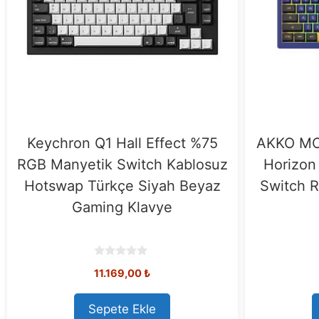
Keychron Q1 Hall Effect %75
AKKO M
RGB Manyetik Switch Kablosuz
Horizon 
Hotswap Türkçe Siyah Beyaz
Switch 
Gaming Klavye
0
11.169,00
₺
o
u
t
o
Sepete Ekle
f