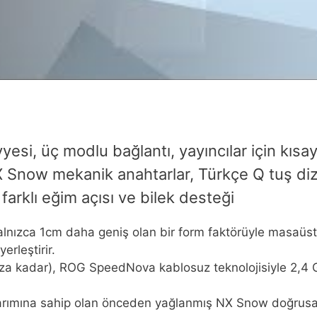
i, üç modlu bağlantı, yayıncılar için kısayol 
now mekanik anahtarlar, Türkçe Q tuş dizilim
 farklı eğim açısı ve bilek desteği
nızca 1cm daha geniş olan bir form faktörüyle masaüstü 
rleştirir.
za kadar), ROG SpeedNova kablosuz teknolojisiyle 2,4 G
asarımına sahip olan önceden yağlanmış NX Snow doğrusal 