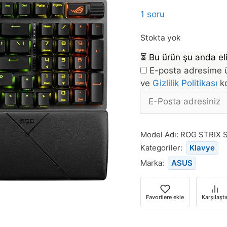
1 soru
Stokta yok
⏳
Bu ürün şu anda eli
E-posta adresime ü
ve
Gizlilik Politikası
ko
E-
posta
Bu
Adresi
ürün
Model Adı:
ROG STRIX S
stoğa
Kategoriler:
Klavye
döndüğünde
Marka:
ASUS
bildirim
almak
için
Favorilere ekle
Karşılaştı
e-
posta