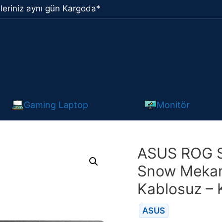
leriniz aynı gün Kargoda*
Gaming Laptop
Monitör
ASUS ROG S
Snow Mekan
Kablosuz – 
ASUS