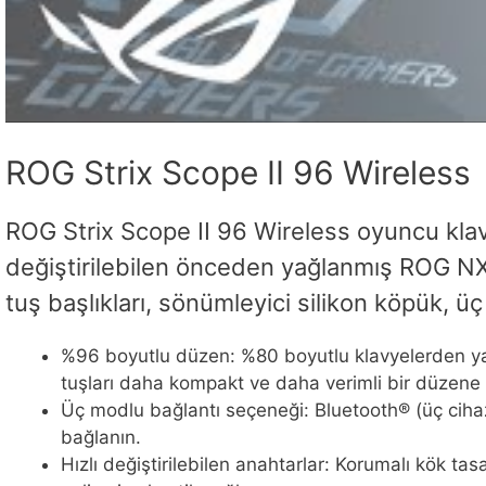
ROG Strix Scope II 96 Wireless
ROG Strix Scope II 96 Wireless oyuncu klavyes
değiştirilebilen önceden yağlanmış ROG NX S
tuş başlıkları, sönümleyici silikon köpük, üç
%96 boyutlu düzen: %80 boyutlu klavyelerden yal
tuşları daha kompakt ve daha verimli bir düzene ye
Üç modlu bağlantı seçeneği: Bluetooth® (üç ciha
bağlanın.
Hızlı değiştirilebilen anahtarlar: Korumalı kök t