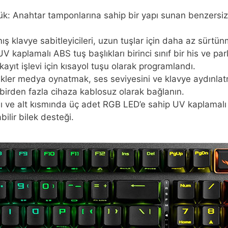
: Anahtar tamponlarına sahip bir yapı sunan benzersiz s
lavye sabitleyicileri, uzun tuşlar için daha az sürtünme
UV kaplamalı ABS tuş başlıkları birinci sınıf bir his ve pa
ayıt işlevi için kısayol tuşu olarak programlandı.
kler medya oynatmak, ses seviyesini ve klavye aydınlatma
 birden fazla cihaza kablosuz olarak bağlanın.
 ve alt kısmında üç adet RGB LED’e sahip UV kaplamalı
bilir bilek desteği.