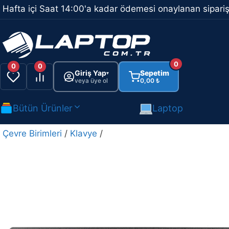
İçeriğe
Hafta içi Saat 14:00'a kadar ödemesi onaylanan sipariş
atla
0
0
0
Giriş Yap
Sepetim
▾
veya üye ol
0,00
₺
Bütün Ürünler
Laptop
Çevre Birimleri
/
Klavye
/