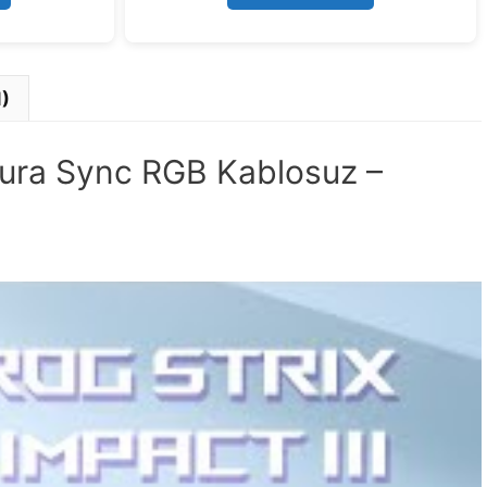
5
1)
ura Sync RGB Kablosuz –