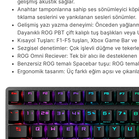
gelişmiş akustik sağlar.
Anahtar tamponlarına sahip ses sönümleyici köpük
tıklama seslerini ve yankılanan sesleri sönümler.
Gelişmiş yazı yazma deneyimi: Önceden yağlanmış k
Dayanıklı ROG PBT çift kalıplı tuş başlıkları veya 
Kısayol Tuşları: F1-F5 tuşları, Xbox Game Bar ve k
Sezgisel denetimler: Çok işlevli düğme ve tekerle
ROG Omni Reciever: Tek bir alıcı ile desteklenen
Benzersiz ROG temalı Spacebar tuşu: ROG temalı
Ergonomik tasarım: Üç farklı eğim açısı ve çıkarıla