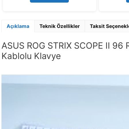
5
Açıklama
Teknik Özellikler
Taksit Seçenekl
ASUS ROG STRIX SCOPE II 96 
Kablolu Klavye