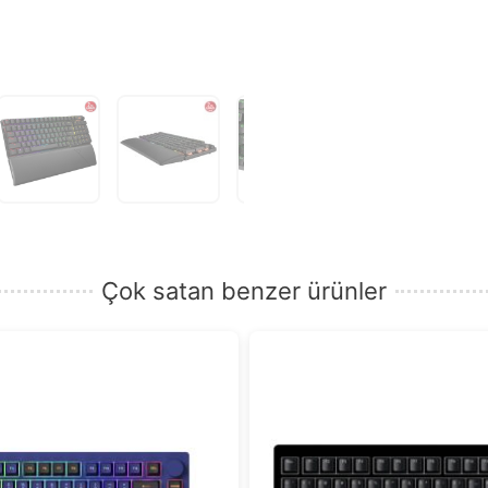
adresinizi
girin.
Çok satan benzer ürünler