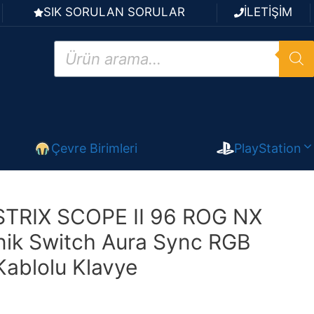
SIK SORULAN SORULAR
İLETİŞİM
Products
search
Çevre Birimleri
PlayStation
TRIX SCOPE II 96 ROG NX
ik Switch Aura Sync RGB
Kablolu Klavye