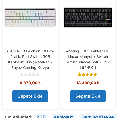
ASUS ROG Falchion RX Low
Wooting 80HE Lekker L60
Profile Red Switch RGB
Linear Manyetik Switch
Kablosuz Türkçe Mekanik
Gaming Klavye (WK5-US2-
Beyaz Gaming Klavye
L60-BK1)
0
5.00
8.379,00
₺
13.399,00
₺
o
out of 5
u
t
o
Sepete Ekle
Sepete Ekle
f
5
Ürün etiketleri:
RGB
,
Kablosuz
,
Gaming Klavye