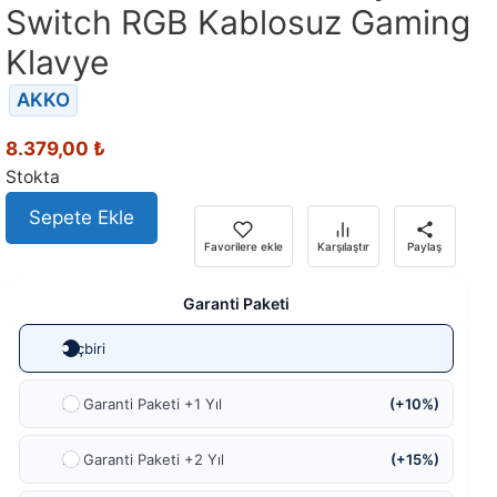
Switch RGB Kablosuz Gaming
Klavye
AKKO
8.379,00
₺
Stokta
Sepete Ekle
Favorilere ekle
Karşılaştır
Paylaş
Garanti Paketi
Hiçbiri
Ek Garanti Paketi +1 Yıl
(+10%)
Ek Garanti Paketi +2 Yıl
(+15%)