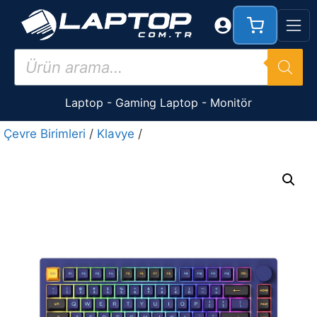
İçeriğe
atla
Products
search
Laptop
-
Gaming Laptop
-
Monitör
Çevre Birimleri
/
Klavye
/