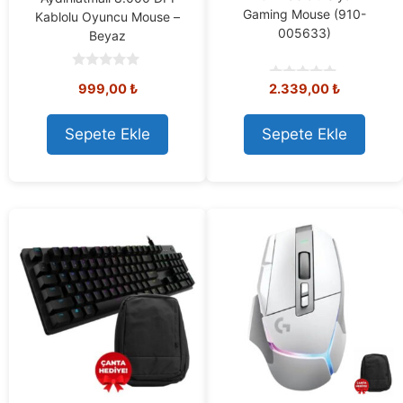
Gaming Mouse (910-
Kablolu Oyuncu Mouse –
005633)
Beyaz
0
999,00
₺
2.339,00
₺
o
0
u
o
t
u
o
t
Sepete Ekle
Sepete Ekle
f
o
5
f
5