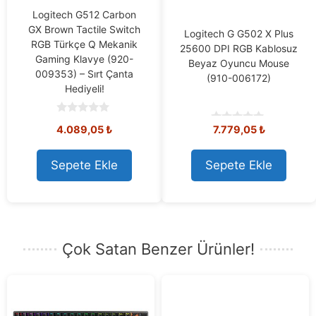
Logitech G512 Carbon
GX Brown Tactile Switch
Logitech G G502 X Plus
RGB Türkçe Q Mekanik
25600 DPI RGB Kablosuz
Gaming Klavye (920-
Beyaz Oyuncu Mouse
009353) – Sırt Çanta
(910-006172)
Hediyeli!
0
Orijinal
Mevcut
Orijinal
Mevcut
4.089,05
₺
7.779,05
₺
0
o
o
u
fiyat:
fiyat:
fiyat:
fiyat:
u
t
4.598,73 ₺.
4.089,05 ₺.
8.288,73 ₺.
7.779,05 ₺
t
o
Sepete Ekle
Sepete Ekle
o
f
f
5
5
Çok Satan Benzer Ürünler!