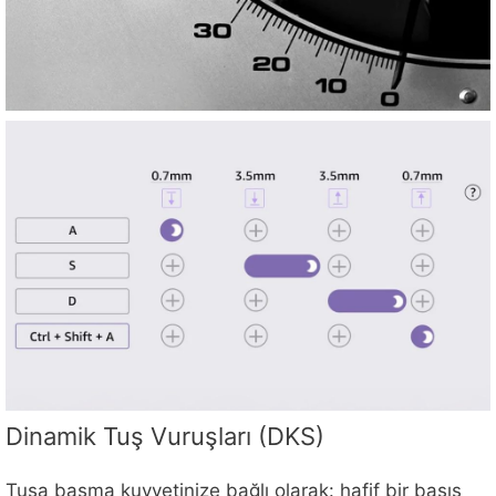
Dinamik Tuş Vuruşları (DKS)
Tuşa basma kuvvetinize bağlı olarak: hafif bir basış