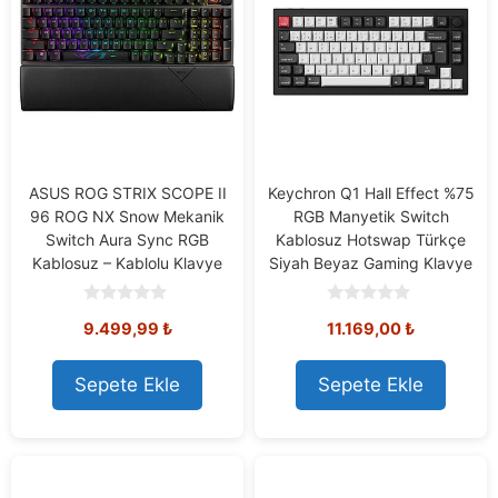
ASUS ROG STRIX SCOPE II
Keychron Q1 Hall Effect %75
96 ROG NX Snow Mekanik
RGB Manyetik Switch
Switch Aura Sync RGB
Kablosuz Hotswap Türkçe
Kablosuz – Kablolu Klavye
Siyah Beyaz Gaming Klavye
0
0
9.499,99
₺
11.169,00
₺
o
o
u
u
t
t
o
o
Sepete Ekle
Sepete Ekle
f
f
5
5