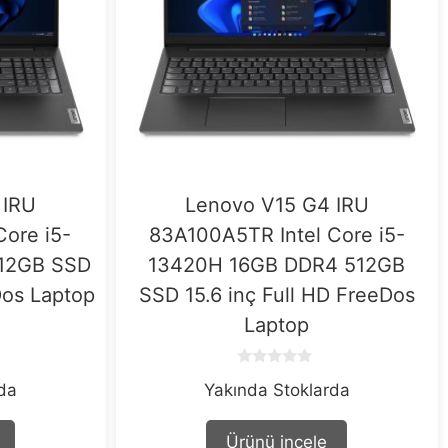
 IRU
Lenovo V15 G4 IRU
Core i5-
83A100A5TR Intel Core i5-
12GB SSD
13420H 16GB DDR4 512GB
Dos Laptop
SSD 15.6 inç Full HD FreeDos
Laptop
0
rda
Yakında Stoklarda
o
u
t
o
Ürünü incele
f