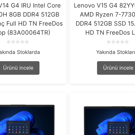
14 G4 IRU Intel Core
Lenovo V15 G4 82Y
20H 8GB DDR4 512GB
AMD Ryzen 7-773
nç Full HD TN FreeDos
DDR4 512GB SSD 15.6
op (83A00064TR)
HD TN FreeDos L
0
0
akında Stoklarda
Yakında Stokla
o
o
u
u
t
t
o
o
Ürünü incele
Ürünü incele
f
f
5
5