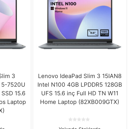
Slim 3
Lenovo IdeaPad Slim 3 15IAN8
 5-7520U
Intel N100 4GB LPDDR5 128GB
SSD 15.6
UFS 15.6 inç Full HD TN W11
os Laptop
Home Laptop (82XB009GTX)
X)
0