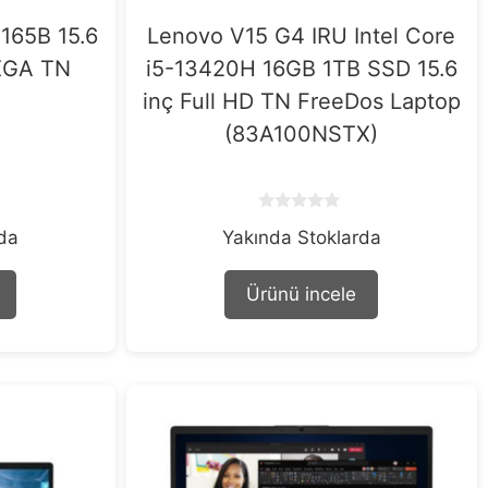
165B 15.6
Lenovo V15 G4 IRU Intel Core
XGA TN
i5-13420H 16GB 1TB SSD 15.6
inç Full HD TN FreeDos Laptop
(83A100NSTX)
0
rda
Yakında Stoklarda
o
u
t
o
Ürünü incele
f
5