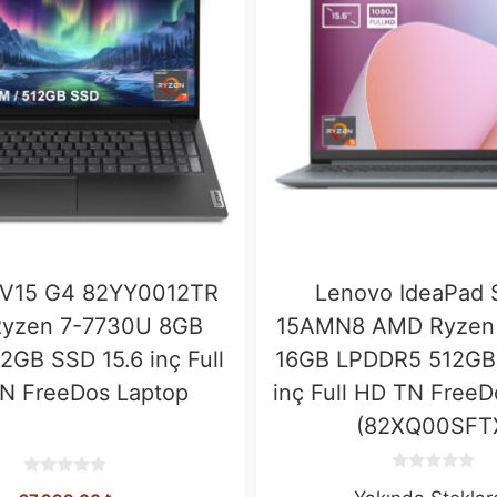
 V15 G4 82YY0012TR
Lenovo IdeaPad 
yzen 7-7730U 8GB
15AMN8 AMD Ryzen
GB SSD 15.6 inç Full
16GB LPDDR5 512GB 
N FreeDos Laptop
inç Full HD TN FreeD
(82XQ00SFT
0
0