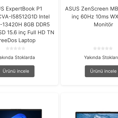
S ExpertBook P1
ASUS ZenScreen MB
VA-I58512G1D Intel
inç 60Hz 10ms W
5-13420H 8GB DDR5
Monitör
D 15.6 inç Full HD TN
reeDos Laptop
0
0
akında Stoklarda
Yakında Stokla
o
o
u
u
t
t
o
o
Ürünü incele
Ürünü incele
f
f
5
5