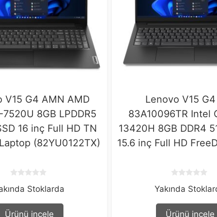
o V15 G4 AMN AMD
Lenovo V15 G4
5-7520U 8GB LPDDR5
83A10096TR Intel 
SD 16 inç Full HD TN
13420H 8GB DDR4 5
 Laptop (82YU0122TX)
15.6 inç Full HD Free
0
0
akında Stoklarda
Yakında Stokla
o
o
u
u
t
t
o
o
Ürünü incele
Ürünü incele
f
f