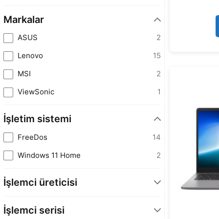
Markalar
ASUS
2
Lenovo
15
MSI
2
ViewSonic
1
İşletim sistemi
FreeDos
14
Windows 11 Home
2
İşlemci üreticisi
AMD
6
İşlemci serisi
INTEL
12