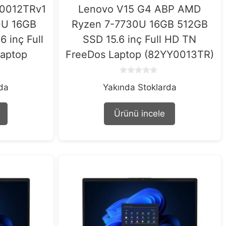
Y0012TRv1
Lenovo V15 G4 ABP AMD
0U 16GB
Ryzen 7-7730U 16GB 512GB
 inç Full
SSD 15.6 inç Full HD TN
aptop
FreeDos Laptop (82YY0013TR)
0
rda
Yakında Stoklarda
o
u
t
o
Ürünü incele
f
5