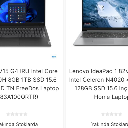
15 G4 IRU Intel Core
Lenovo IdeaPad 1 8
0H 8GB 1TB SSD 15.6
Intel Celeron N4020
 HD TN FreeDos Laptop
128GB SSD 15.6 in
 83A100QRTR)
Home Lapto
0
0
akında Stoklarda
Yakında Stokla
o
o