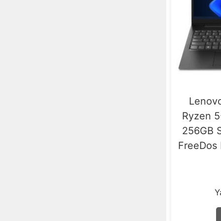
Masaüstü Bilgisayar
2
Monitör
2
Lenov
Ryzen 
256GB S
FreeDos
Y