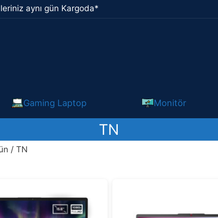
leriniz aynı gün Kargoda*
Gaming Laptop
Monitör
TN
ün / TN