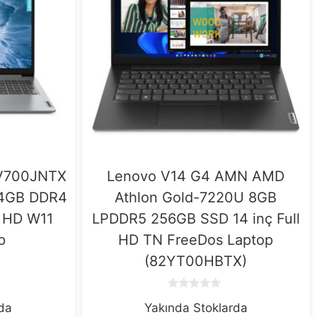
2V700JNTX
Lenovo V14 G4 AMN AMD
 4GB DDR4
Athlon Gold-7220U 8GB
ç HD W11
LPDDR5 256GB SSD 14 inç Full
p
HD TN FreeDos Laptop
(82YT00HBTX)
0
rda
Yakında Stoklarda
o