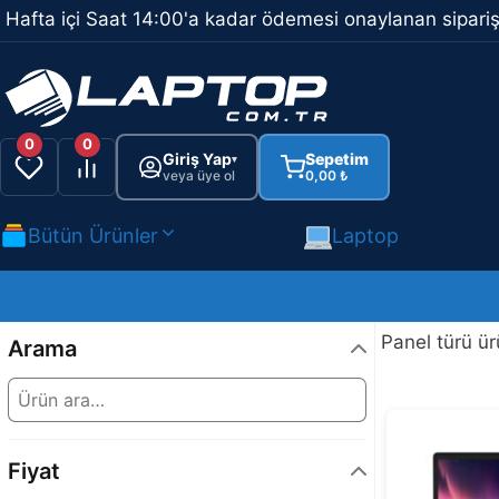
İçeriğe
Hafta içi Saat 14:00'a kadar ödemesi onaylanan sipariş
atla
0
0
Giriş Yap
Sepetim
▾
veya üye ol
0,00
₺
Bütün Ürünler
Laptop
Panel türü ür
Arama
Fiyat