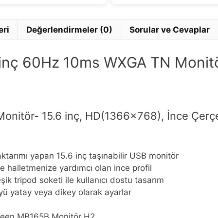
eri
Değerlendirmeler (0)
Sorular ve Cevaplar
inç 60Hz 10ms WXGA TN Monit
nitör- 15.6 inç, HD(1366×768), İnce Çerçe
aktarımı yapan 15.6 inç taşınabilir USB monitör
e halletmenize yardımcı olan ince profil
şik tripod soketi ile kullanıcı dostu tasarım
yü yatay veya dikey olarak ayarlar