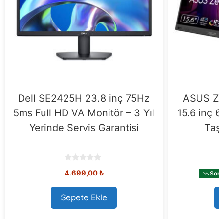
Dell SE2425H 23.8 inç 75Hz
ASUS Z
5ms Full HD VA Monitör – 3 Yıl
15.6 inç
Yerinde Servis Garantisi
Taş
0
4.699,00
₺
Son
o
u
t
o
Sepete Ekle
f
5