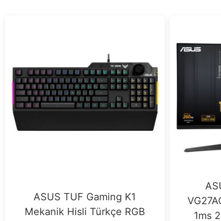
AS
ASUS TUF Gaming K1
VG27A
Mekanik Hisli Türkçe RGB
1ms 