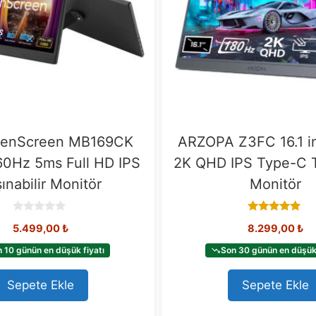
enScreen MB169CK
ARZOPA Z3FC 16.1 i
 60Hz 5ms Full HD IPS
2K QHD IPS Type-C Ta
ınabilir Monitör
Monitör
0
5.00
5.499,00
₺
8.299,00
₺
o
out of 5
u
t
 10 günün en düşük fiyatı
Son 30 günün en düşük 
o
f
5
Sepete Ekle
Sepete Ekle