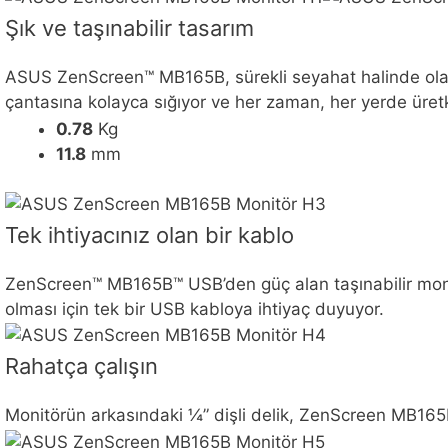
Şık ve taşınabilir tasarım
ASUS ZenScreen™ MB165B, sürekli seyahat halinde olanlar 
çantasına kolayca sığıyor ve her zaman, her yerde üretke
0.78
Kg
11.8
mm
Tek ihtiyacınız olan bir kablo
ZenScreen™ MB165B™ USB’den güç alan taşınabilir moni
olması için tek bir USB kabloya ihtiyaç duyuyor.
Rahatça çalışın
Monitörün arkasındaki ¼” dişli delik, ZenScreen MB165