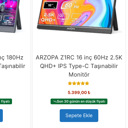
nç 180Hz
ARZOPA Z1RC 16 inç 60Hz 2.5K
şınabilir
QHD+ IPS Type-C Taşınabilir
Monitör
5.00
5.399,00
₺
out of 5
fiyatı
Son 30 günün en düşük fiyatı
Sepete Ekle