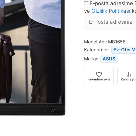
E-posta adresime ü
ve
Gizlilik Politikası
ko
E-
posta
Bu
Adresi
ürün
Model Adı:
MB165B
stoğa
Kategoriler:
Ev-Ofis M
döndüğünde
Marka:
ASUS
bildirim
almak
için
Favorilere ekle
Karşılaştı
e-
posta
adresinizi
girin.