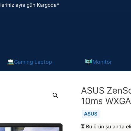
leriniz aynı gün Kargoda*
Gaming Laptop
Monitör
ASUS ZenSc
10ms WXGA 
ASUS
⏳
Bu ürün şu anda eli