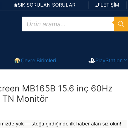
SIK SORULAN SORULAR
İLETİŞİM
Products
search
Çevre Birimleri
PlayStation
reen MB165B 15.6 inç 60Hz
TN Monitör
mizde yok — stoğa girdiğinde ilk haber alan siz olun!