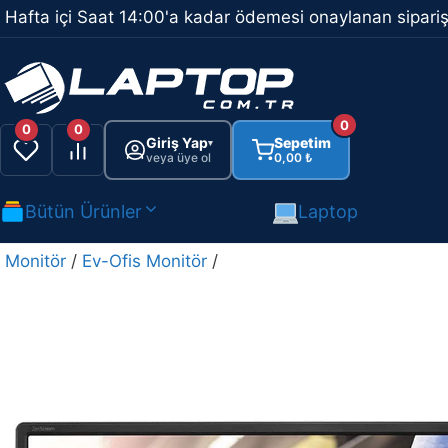
İçeriğe
Hafta içi Saat 14:00'a kadar ödemesi onaylanan sipariş
atla
0
0
0
Giriş Yap
Sepetim
▾
veya üye ol
0,00
₺
Bütün Ürünler
Laptop
Monitör
/
Ev-Ofis Monitör
/