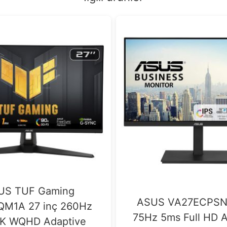
US TUF Gaming
ASUS VA27ECPSN 
QM1A 27 inç 260Hz
75Hz 5ms Full HD A
2K WQHD Adaptive