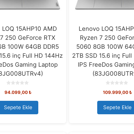
o LOQ 15AHP10 AMD
Lenovo LOQ 15AH
 7 250 GeForce RTX
Ryzen 7 250 GeFo
GB 100W 64GB DDR5
5060 8GB 100W 64
15.6 inç Full HD 144Hz
2TB SSD 15.6 inç Ful
eeDos Gaming Laptop
IPS FreeDos Gamin
83JG008UTRv4)
(83JG008UTR
0
0
94.099,00
₺
109.999,00
₺
o
o
u
u
t
t
o
o
Sepete Ekle
Sepete Ekle
f
f
5
5