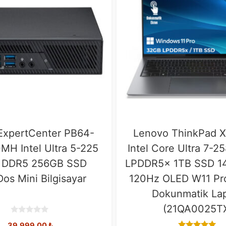
xpertCenter PB64-
Lenovo ThinkPad X
H Intel Ultra 5-225
Intel Core Ultra 7-
 DDR5 256GB SSD
LPDDR5x 1TB SSD 14
os Mini Bilgisayar
120Hz OLED W11 Pro
Dokunmatik La
(21QA0025T
0
39.999,00
₺