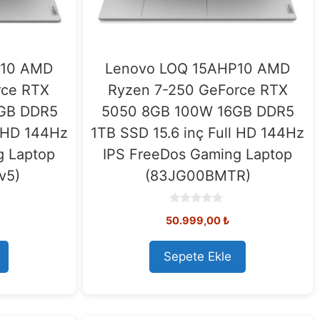
P10 AMD
Lenovo LOQ 15AHP10 AMD
rce RTX
Ryzen 7-250 GeForce RTX
GB DDR5
5050 8GB 100W 16GB DDR5
l HD 144Hz
1TB SSD 15.6 inç Full HD 144Hz
g Laptop
IPS FreeDos Gaming Laptop
v5)
(83JG00BMTR)
0
50.999,00
₺
o
u
t
o
Sepete Ekle
f
5