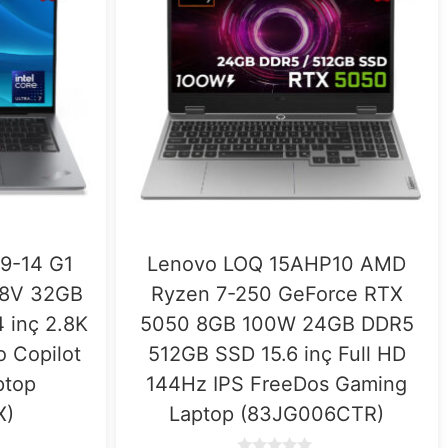
9-14 G1
Lenovo LOQ 15AHP10 AMD
258V 32GB
Ryzen 7-250 GeForce RTX
 inç 2.8K
5050 8GB 100W 24GB DDR5
 Copilot
512GB SSD 15.6 inç Full HD
ptop
144Hz IPS FreeDos Gaming
X)
Laptop (83JG006CTR)