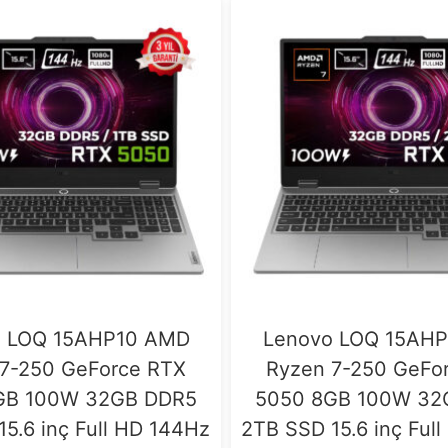
o LOQ 15AHP10 AMD
Lenovo LOQ 15AH
7-250 GeForce RTX
Ryzen 7-250 GeFo
GB 100W 32GB DDR5
5050 8GB 100W 32
15.6 inç Full HD 144Hz
2TB SSD 15.6 inç Ful