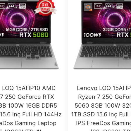
o LOQ 15AHP10 AMD
Lenovo LOQ 15AH
 7 250 GeForce RTX
Ryzen 7 250 GeFo
GB 100W 16GB DDR5
5060 8GB 100W 32
5.6 inç Full HD 144Hz
1TB SSD 15.6 inç Ful
eeDos Gaming Laptop
IPS FreeDos Gamin