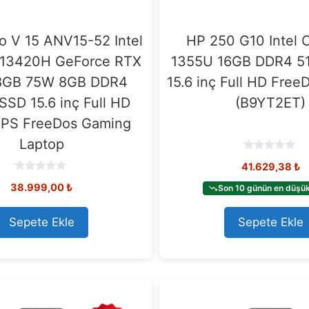
ro V 15 ANV15-52 Intel
HP 250 G10 Intel C
 -13420H GeForce RTX
1355U 16GB DDR4 5
8GB 75W 8GB DDR4
15.6 inç Full HD Free
SSD 15.6 inç Full HD
(B9YT2ET)
IPS FreeDos Gaming
Laptop
0
41.629,38
₺
o
u
0
38.999,00
₺
t
Son 10 günün en düşük 
o
o
u
f
t
5
o
Sepete Ekle
Sepete Ekle
f
5