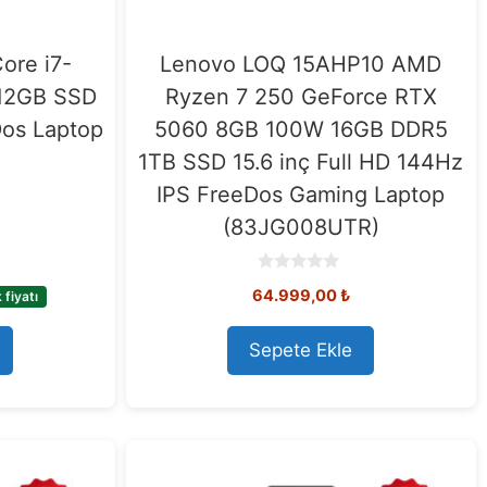
ore i7-
Lenovo LOQ 15AHP10 AMD
12GB SSD
Ryzen 7 250 GeForce RTX
Dos Laptop
5060 8GB 100W 16GB DDR5
1TB SSD 15.6 inç Full HD 144Hz
IPS FreeDos Gaming Laptop
(83JG008UTR)
0
64.999,00
₺
fiyatı
o
u
t
o
Sepete Ekle
f
5