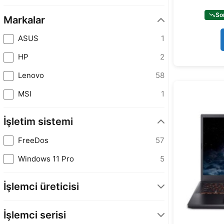
So
Markalar
ASUS
1
HP
2
Lenovo
58
MSI
1
İşletim sistemi
FreeDos
57
Windows 11 Pro
5
İşlemci üreticisi
AMD
37
İşlemci serisi
INTEL
26