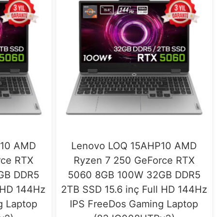
P10 AMD
Lenovo LOQ 15AHP10 AMD
rce RTX
Ryzen 7 250 GeForce RTX
GB DDR5
5060 8GB 100W 32GB DDR5
l HD 144Hz
2TB SSD 15.6 inç Full HD 144Hz
g Laptop
IPS FreeDos Gaming Laptop