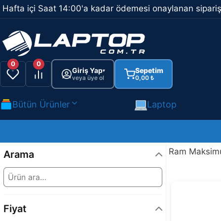
İçeriğe
Hafta içi Saat 14:00'a kadar ödemesi onaylanan sipariş
atla
0
0
Giriş Yap
Sepetim
▾
veya üye ol
0,00
₺
Bütün Ürünler
Laptop
Ram Maksimu
Arama
Fiyat