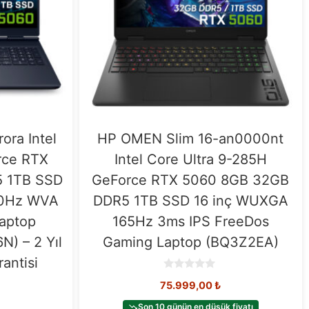
ora Intel
HP OMEN Slim 16-an0000nt
rce RTX
Intel Core Ultra 9-285H
 1TB SSD
GeForce RTX 5060 8GB 32GB
20Hz WVA
DDR5 1TB SSD 16 inç WUXGA
aptop
165Hz 3ms IPS FreeDos
) – 2 Yıl
Gaming Laptop (BQ3Z2EA)
antisi
0
75.999,00
₺
o
u
t
Son 10 günün en düşük fiyatı