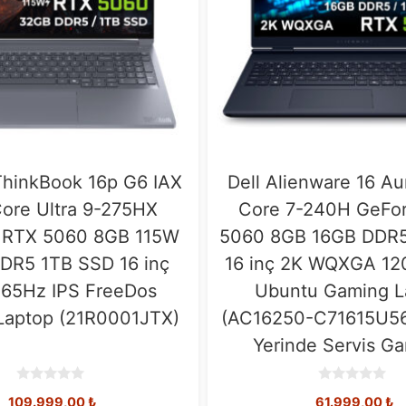
hinkBook 16p G6 IAX
Dell Alienware 16 Aur
Core Ultra 9-275HX
Core 7-240H GeFo
 RTX 5060 8GB 115W
5060 8GB 16GB DDR5
DR5 1TB SSD 16 inç
16 inç 2K WQXGA 1
165Hz IPS FreeDos
Ubuntu Gaming L
Laptop (21R0001JTX)
(AC16250-C71615U56N
Yerinde Servis Gar
0
0
109.999,00
₺
61.999,00
₺
o
o