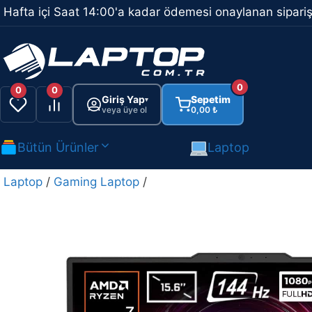
İçeriğe
Hafta içi Saat 14:00'a kadar ödemesi onaylanan sipariş
atla
0
0
0
Giriş Yap
Sepetim
▾
veya üye ol
0,00
₺
Bütün Ürünler
Laptop
Laptop
/
Gaming Laptop
/