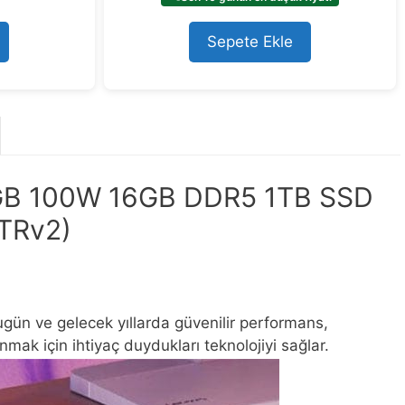
o
f
5
Sepete Ekle
GB 100W 16GB DDR5 1TB SSD
ETRv2)
bugün ve gelecek yıllarda güvenilir performans,
mak için ihtiyaç duydukları teknolojiyi sağlar.