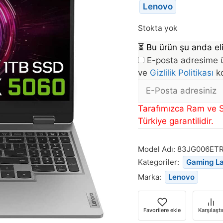
Lenovo
Stokta yok
⏳
Bu ürün şu anda eli
E-posta adresime ü
ve
Gizlilik Politikası
ko
E-
posta
Bu
Tarafımızca Ram ve S
Adresi
ürün
Türkiye garantilidir.
stoğa
döndüğünde
Model Adı:
83JG006ET
bildirim
Kategoriler:
Gaming L
almak
Marka:
Lenovo
için
e-
posta
Favorilere ekle
Karşılaştı
adresinizi