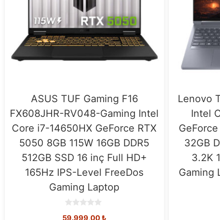
ASUS TUF Gaming F16
Lenovo T
FX608JHR-RV048-Gaming Intel
Intel 
Core i7-14650HX GeForce RTX
GeForce
5050 8GB 115W 16GB DDR5
32GB D
512GB SSD 16 inç Full HD+
3.2K 
165Hz IPS-Level FreeDos
Gaming 
Gaming Laptop
0
59.999,00
₺
o