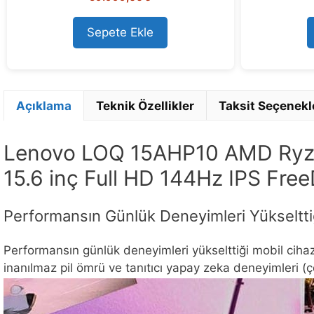
u
t
o
Sepete Ekle
f
5
Açıklama
Teknik Özellikler
Taksit Seçenekl
Lenovo LOQ 15AHP10 AMD Ryz
15.6 inç Full HD 144Hz IPS F
Performansın Günlük Deneyimleri Yükseltti
Performansın günlük deneyimleri yükselttiği mobil cihazl
inanılmaz pil ömrü ve tanıtıcı yapay zeka deneyimleri (ç