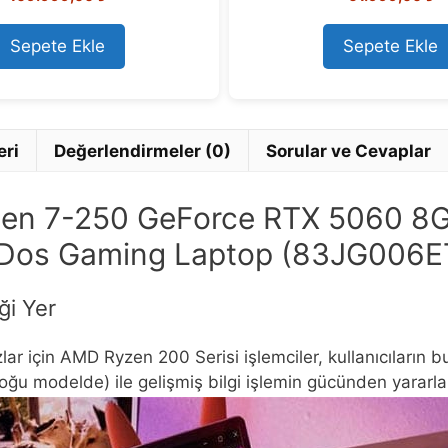
u
u
t
t
o
o
Sepete Ekle
Sepete Ekle
f
f
5
5
eri
Değerlendirmeler (0)
Sorular ve Cevaplar
en 7-250 GeForce RTX 5060 8
reeDos Gaming Laptop (83JG006
ği Yer
ar için AMD Ryzen 200 Serisi işlemciler, kullanıcıların 
oğu modelde) ile gelişmiş bilgi işlemin gücünden yararlan