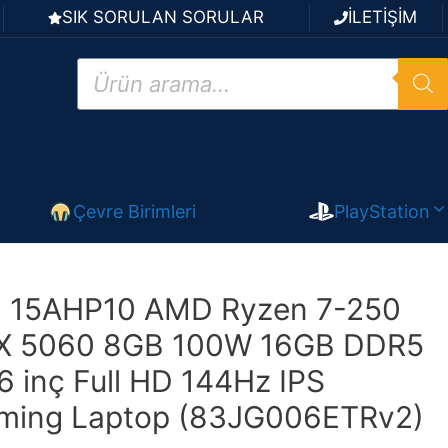
SIK SORULAN SORULAR
İLETİŞİM
Products
search
Çevre Birimleri
PlayStation
 15AHP10 AMD Ryzen 7-250
X 5060 8GB 100W 16GB DDR5
6 inç Full HD 144Hz IPS
ming Laptop (83JG006ETRv2)