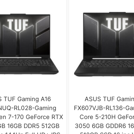
 TUF Gaming A16
ASUS TUF Gamin
NUQ-RL028-Gaming
FX607VJB-RL136-Gam
n 7-170 GeForce RTX
Core 5-210H GeFo
GB 16GB DDR5 512GB
3050 6GB GDDR6 1