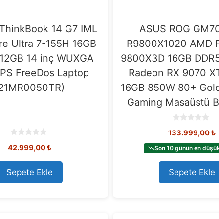
ThinkBook 14 G7 IML
ASUS ROG GM7
ore Ultra 7-155H 16GB
R9800X1020 AMD R
12GB 14 inç WUXGA
9800X3D 16GB DDR5
IPS FreeDos Laptop
Radeon RX 9070 X
(21MR0050TR)
16GB 850W 80+ Gol
Gaming Masaüstü Bi
0
133.999,00
₺
o
u
0
42.999,00
₺
t
Son 10 günün en düşük 
o
o
u
f
t
5
o
Sepete Ekle
Sepete Ekle
f
5