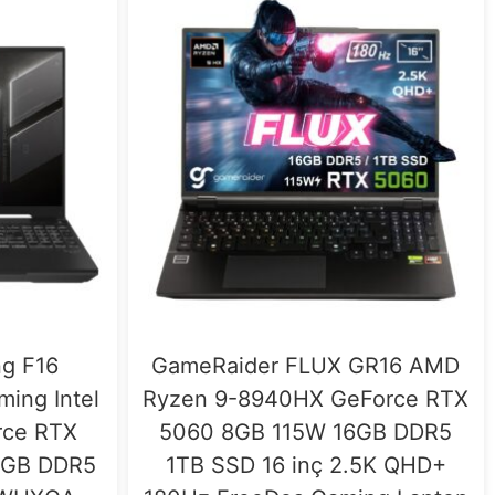
g F16
GameRaider FLUX GR16 AMD
ing Intel
Ryzen 9-8940HX GeForce RTX
rce RTX
5060 8GB 115W 16GB DDR5
6GB DDR5
1TB SSD 16 inç 2.5K QHD+