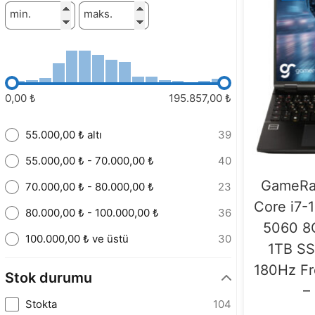
min.
maks.
0,00 ₺
195.857,00 ₺
55.000,00 ₺ altı
39
55.000,00 ₺ - 70.000,00 ₺
40
GameRai
70.000,00 ₺ - 80.000,00 ₺
23
Core i7
80.000,00 ₺ - 100.000,00 ₺
36
5060 8
100.000,00 ₺ ve üstü
30
1TB SS
180Hz F
Stok durumu
–
Stokta
104