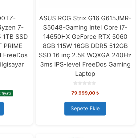
00TZ-
ASUS ROG Strix G16 G615JMR-
yzen 7-
S5048-Gaming Intel Core i7-
 1TB SSD
14650HX GeForce RTX 5060
T PRIME
8GB 115W 16GB DDR5 512GB
d FreeDos
SSD 16 inç 2.5K WQXGA 240Hz
lgisayar
3ms IPS-level FreeDos Gaming
Laptop
0
79.999,00
₺
fiyatı
o
u
t
o
Sepete Ekle
f
5