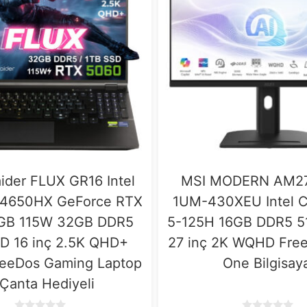
der FLUX GR16 Intel
MSI MODERN AM27
-14650HX GeForce RTX
1UM-430XEU Intel C
GB 115W 32GB DDR5
5-125H 16GB DDR5 
D 16 inç 2.5K QHD+
27 inç 2K WQHD Free
reeDos Gaming Laptop
One Bilgisay
 Çanta Hediyeli