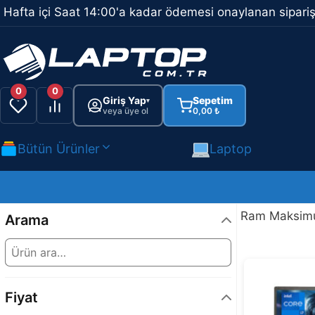
İçeriğe
Hafta içi Saat 14:00'a kadar ödemesi onaylanan sipariş
atla
0
0
Giriş Yap
Sepetim
▾
veya üye ol
0,00
₺
Bütün Ürünler
Laptop
Ram Maksimu
Arama
Fiyat