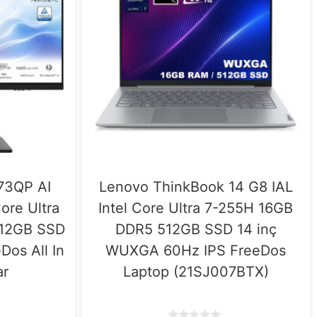
3QP AI
Lenovo ThinkBook 14 G8 IAL
ore Ultra
Intel Core Ultra 7-255H 16GB
512GB SSD
DDR5 512GB SSD 14 inç
Dos All In
WUXGA 60Hz IPS FreeDos
ar
Laptop (21SJ007BTX)