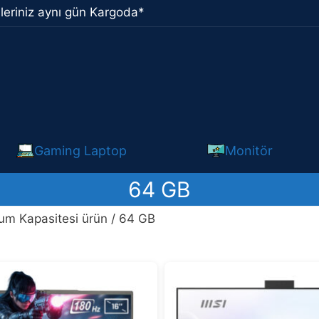
leriniz aynı gün Kargoda*
Gaming Laptop
Monitör
64 GB
m Kapasitesi ürün / 64 GB