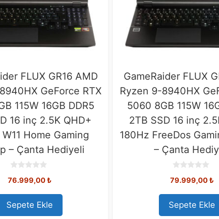
ider FLUX GR16 AMD
GameRaider FLUX 
-8940HX GeForce RTX
Ryzen 9-8940HX Ge
GB 115W 16GB DDR5
5060 8GB 115W 16
D 16 inç 2.5K QHD+
2TB SSD 16 inç 2.
 W11 Home Gaming
180Hz FreeDos Gami
p – Çanta Hediyeli
– Çanta Hediy
0
0
76.999,00
₺
79.999,00
₺
o
o
u
u
t
t
o
o
Sepete Ekle
Sepete Ekle
f
f
5
5