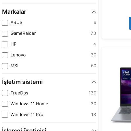
Markalar
ASUS
6
GameRaider
73
HP
4
Lenovo
30
MSI
60
İşletim sistemi
FreeDos
130
Windows 11 Home
30
Windows 11 Pro
13
İşlemci üreticisi