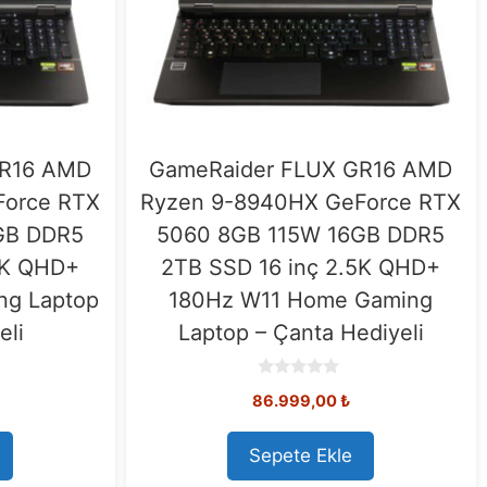
GR16 AMD
GameRaider FLUX GR16 AMD
Force RTX
Ryzen 9-8940HX GeForce RTX
GB DDR5
5060 8GB 115W 16GB DDR5
5K QHD+
2TB SSD 16 inç 2.5K QHD+
ng Laptop
180Hz W11 Home Gaming
eli
Laptop – Çanta Hediyeli
0
86.999,00
₺
o
u
t
o
Sepete Ekle
f
5