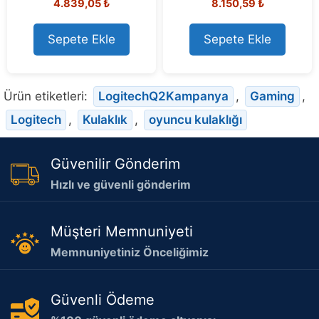
Orijinal
Mevcut
4.839,05
₺
8.150,59
₺
o
o
u
u
fiyat:
fiyat:
t
t
5.348,73 ₺.
4.839,05 ₺.
o
o
Sepete Ekle
Sepete Ekle
f
f
5
5
Ürün etiketleri:
LogitechQ2Kampanya
,
Gaming
,
Logitech
,
Kulaklık
,
oyuncu kulaklığı
Güvenilir Gönderim
Hızlı ve güvenli gönderim
Müşteri Memnuniyeti
Memnuniyetiniz Önceliğimiz
Güvenli Ödeme