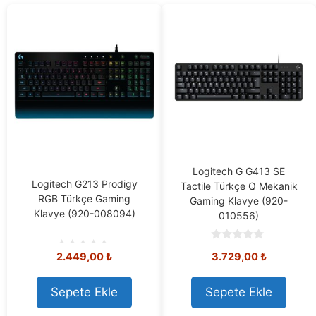
Logitech G G413 SE
Logitech G213 Prodigy
Tactile Türkçe Q Mekanik
RGB Türkçe Gaming
Gaming Klavye (920-
Klavye (920-008094)
010556)
0
2.449,00
₺
3.729,00
₺
o
0
u
o
t
u
o
t
Sepete Ekle
Sepete Ekle
f
o
5
f