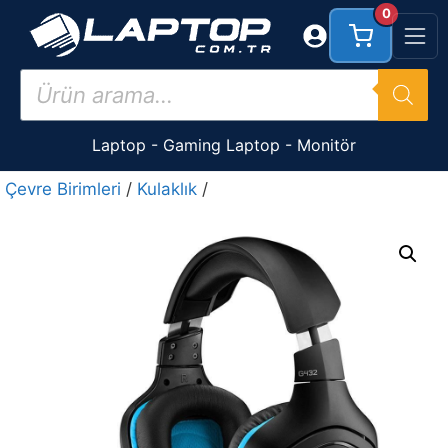
İçeriğe
0
atla
Products
search
Laptop
-
Gaming Laptop
-
Monitör
Çevre Birimleri
/
Kulaklık
/