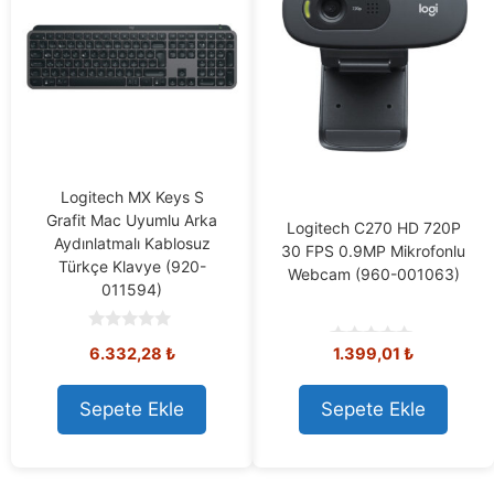
Logitech MX Keys S
Grafit Mac Uyumlu Arka
Logitech C270 HD 720P
Aydınlatmalı Kablosuz
30 FPS 0.9MP Mikrofonlu
Türkçe Klavye (920-
Webcam (960-001063)
011594)
0
6.332,28
₺
1.399,01
₺
o
0
u
o
t
u
o
t
Sepete Ekle
Sepete Ekle
f
o
5
f
5