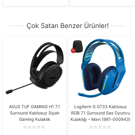
5
Çok Satan Benzer Ürünler!
ASUS TUF GAMING H1 7.1
Logitech G G733 Kablosuz
Surround Kablosuz Siyah
RGB 7.1 Surround Ses Oyuncu
Gaming Kulaklık
Kulaklığı – Mavi (981-000943)
0
0