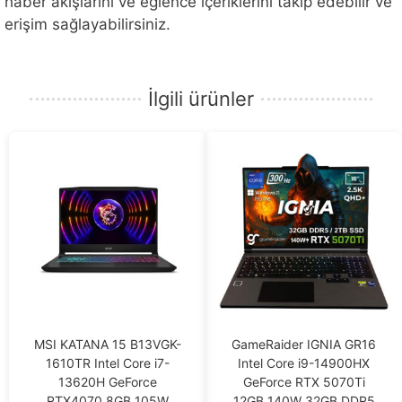
haber akışlarını ve eğlence içeriklerini takip edebilir ve
erişim sağlayabilirsiniz.
İlgili ürünler
MSI KATANA 15 B13VGK-
GameRaider IGNIA GR16
1610TR Intel Core i7-
Intel Core i9-14900HX
13620H GeForce
GeForce RTX 5070Ti
RTX4070 8GB 105W
12GB 140W 32GB DDR5