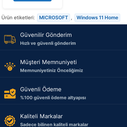
5
Ürün etiketleri:
MICROSOFT
,
Windows 11 Home
Güvenilir Gönderim
Hızlı ve güvenli gönderim
Müşteri Memnuniyeti
Memnuniyetiniz Önceliğimiz
Güvenli Ödeme
%100 güvenli ödeme altyapısı
Kaliteli Markalar
Sadece bilinen kaliteli markalar