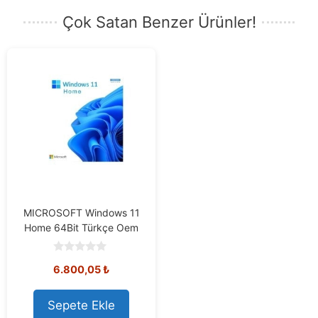
Çok Satan Benzer Ürünler!
MICROSOFT Windows 11
Home 64Bit Türkçe Oem
0
6.800,05
₺
o
u
t
o
Sepete Ekle
f