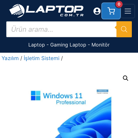
İçeriğe
0
atla
Products
search
Laptop
-
Gaming Laptop
-
Monitör
Yazılım
/
İşletim Sistemi
/