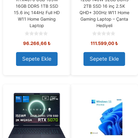
16GB DDR5 1TB SSD
2TB SSD 16 inç 2.5K
15.6 inç 144Hz Full HD
QHD+ 300Hz W11 Home
W11 Home Gaming
Gaming Laptop – Çanta
Laptop
Hediyeli
0
0
96.266,66
₺
111.599,00
₺
o
o
u
u
t
t
o
o
Sepete Ekle
Sepete Ekle
f
f
5
5