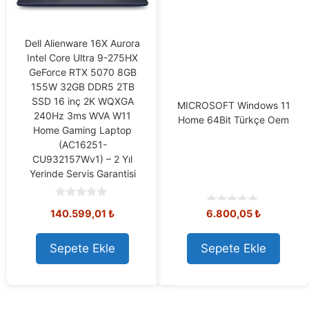
Dell Alienware 16X Aurora
Intel Core Ultra 9-275HX
GeForce RTX 5070 8GB
155W 32GB DDR5 2TB
SSD 16 inç 2K WQXGA
MICROSOFT Windows 11
240Hz 3ms WVA W11
Home 64Bit Türkçe Oem
Home Gaming Laptop
(AC16251-
CU932157Wv1) – 2 Yıl
Yerinde Servis Garantisi
0
140.599,01
₺
6.800,05
₺
0
o
o
u
u
t
t
o
Sepete Ekle
Sepete Ekle
o
f
f
5
5