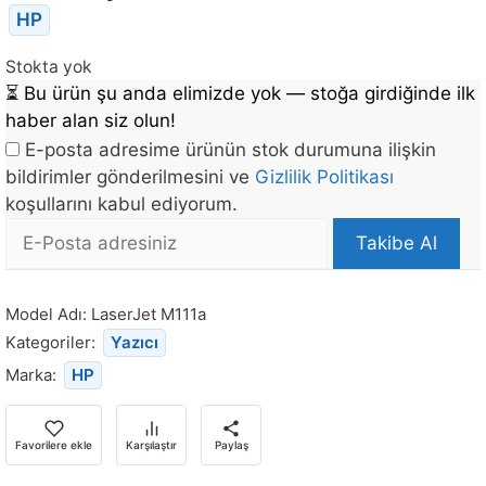
HP
Stokta yok
⏳
Bu ürün şu anda elimizde yok — stoğa girdiğinde ilk
haber alan siz olun!
E-posta adresime ürünün stok durumuna ilişkin
bildirimler gönderilmesini ve
Gizlilik Politikası
koşullarını kabul ediyorum.
E-
Takibe Al
posta
Bu
Adresi
ürün
Model Adı:
LaserJet M111a
stoğa
Kategoriler:
Yazıcı
döndüğünde
Marka:
HP
bildirim
almak
için
Favorilere ekle
Karşılaştır
Paylaş
e-