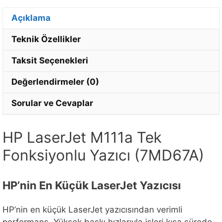
posta
adresinizi
Açıklama
girin.
Teknik Özellikler
Taksit Seçenekleri
Değerlendirmeler (0)
Sorular ve Cevaplar
HP LaserJet M111a Tek
Fonksiyonlu Yazıcı (7MD67A)
HP’nin En Küçük LaserJet Yazıcısı
HP’nin en küçük LaserJet yazıcısından verimli
performans. Yüksek baskı hızlarıyla işleri kısa sürede