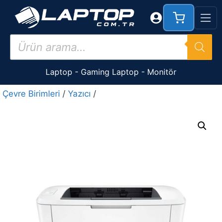
İçeriğe
atla
Products
search
Laptop
-
Gaming Laptop
-
Monitör
Çevre Birimleri
/
Yazıcı
/