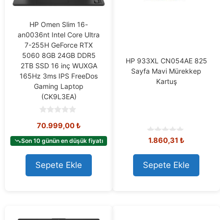
HP Omen Slim 16-
an0036nt Intel Core Ultra
7-255H GeForce RTX
5060 8GB 24GB DDR5
HP 933XL CN054AE 825
2TB SSD 16 inç WUXGA
Sayfa Mavi Mürekkep
165Hz 3ms IPS FreeDos
Kartuş
Gaming Laptop
(CK9L3EA)
0
70.999,00
₺
o
u
1.860,31
₺
0
t
Son 10 günün en düşük fiyatı
o
o
u
f
t
5
Sepete Ekle
Sepete Ekle
o
f
5