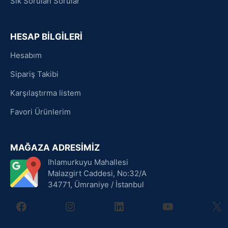
Sık Sorulan Sorular
HESAP BİLGİLERİ
Hesabım
Sipariş Takibi
Karşılaştırma listem
Favori Ürünlerim
MAĞAZA ADRESİMİZ
Ihlamurkuyu Mahallesi
Malazgirt Caddesi, No:32/A
34771, Ümraniye / İstanbul
facebook
instagram
linkedin
youtube
X