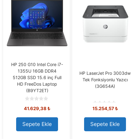
HP 250 G10 Intel Core i7-
1355U 16GB DDR4
HP LaserJet Pro 3003dw
512GB SSD 15.6 inç Full
Tek Fonksiyonlu Yazıcı
HD FreeDos Laptop
(3G654A)
(B9YT2ET)
0
41.629,38
₺
15.254,57
₺
o
0
u
o
t
u
o
t
Sepete Ekle
Sepete Ekle
f
o
5
f
5