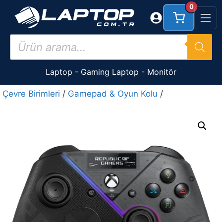
İçeriğe
0
atla
Products
search
Laptop
-
Gaming Laptop
-
Monitör
Çevre Birimleri
/
Gamepad & Oyun Kolu
/