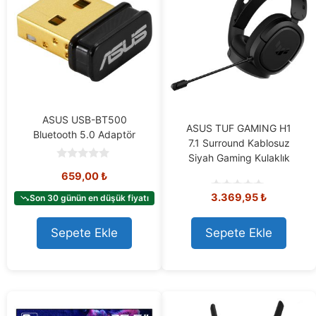
ASUS USB-BT500
ASUS TUF GAMING H1
Bluetooth 5.0 Adaptör
7.1 Surround Kablosuz
Siyah Gaming Kulaklık
0
659,00
₺
o
u
3.369,95
₺
t
Son 30 günün en düşük fiyatı
0
o
o
f
u
5
t
Sepete Ekle
Sepete Ekle
o
f
5