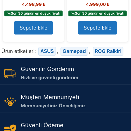
0
0
4.498,99
₺
4.999,00
₺
o
o
u
u
t
t
Son 30 günün en düşük fiyatı
Son 30 günün en düşük fiyatı
o
o
f
f
5
5
Sepete Ekle
Sepete Ekle
Ürün etiketleri:
ASUS
,
Gamepad
,
ROG Raikiri
Güvenilir Gönderim
Hızlı ve güvenli gönderim
Müşteri Memnuniyeti
Memnuniyetiniz Önceliğimiz
Güvenli Ödeme