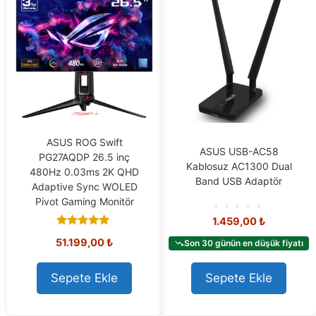
ASUS ROG Swift
ASUS USB-AC58
PG27AQDP 26.5 inç
Kablosuz AC1300 Dual
480Hz 0.03ms 2K QHD
Band USB Adaptör
Adaptive Sync WOLED
Pivot Gaming Monitör
1.459,00
₺
0
o
5.00
51.199,00
₺
Son 30 günün en düşük fiyatı
u
out of 5
t
o
f
Sepete Ekle
Sepete Ekle
5