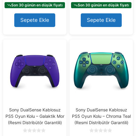
u
u
t
t
Son 30 günün en düşük fiyatı
Son 30 günün en düşük fiyatı
o
o
f
f
5
5
Sepete Ekle
Sepete Ekle
Sony DualSense Kablosuz
Sony DualSense Kablosuz
PS5 Oyun Kolu – Galaktik Mor
PS5 Oyun Kolu – Chroma Teal
(Resmi Distribütör Garantili)
(Resmi Distribütör Garantili)