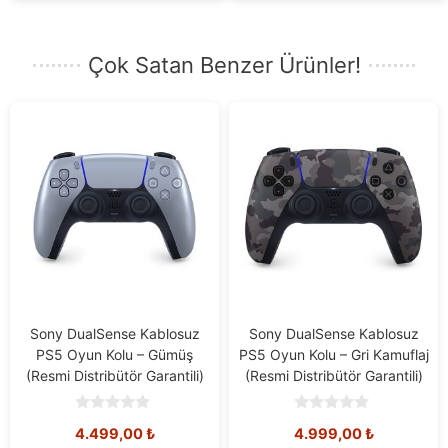
Çok Satan Benzer Ürünler!
Sony DualSense Kablosuz
Sony DualSense Kablosuz
PS5 Oyun Kolu – Gümüş
PS5 Oyun Kolu – Gri Kamuflaj
(Resmi Distribütör Garantili)
(Resmi Distribütör Garantili)
0
0
4.499,00
₺
4.999,00
₺
o
o