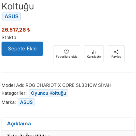
Koltuğu
ASUS
26.517,26
₺
Stokta
Sepete Ekle
Favorilere ekle
Karşılaştır
Paylaş
Model Adı:
ROG CHARIOT X CORE SL301CW SİYAH
Kategoriler:
Oyuncu Koltuğu
Marka:
ASUS
Açıklama