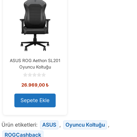
ASUS ROG Aethon SL201
Oyuncu Koltuğu
0
26.969,00
₺
o
u
t
o
Sepete Ekle
f
5
Ürün etiketleri:
ASUS
,
Oyuncu Koltuğu
,
ROGCashback