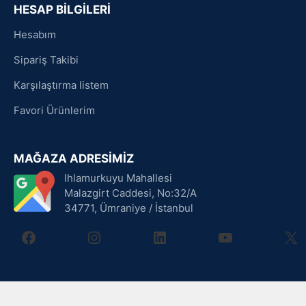
HESAP BİLGİLERİ
Hesabım
Sipariş Takibi
Karşılaştırma listem
Favori Ürünlerim
MAĞAZA ADRESİMİZ
Ihlamurkuyu Mahallesi
Malazgirt Caddesi, No:32/A
34771, Ümraniye / İstanbul
facebook
instagram
linkedin
youtube
X