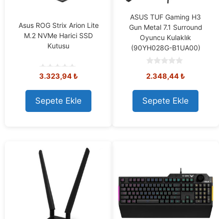
ASUS TUF Gaming H3
Asus ROG Strix Arion Lite
Gun Metal 7.1 Surround
M.2 NVMe Harici SSD
Oyuncu Kulaklık
Kutusu
(90YH028G-B1UA00)
0
3.323,94
₺
2.348,44
₺
o
0
u
o
t
u
o
t
Sepete Ekle
Sepete Ekle
f
o
5
f
5