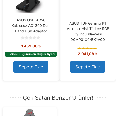
ASUS USB-AC58
ASUS TUF Gaming K1
Kablosuz AC1300 Dual
Mekanik Hisli Türkçe RGB
Band USB Adaptör
Oyuncu Klavyesi
90MP01X0-BKYA00
0
1.459,00
₺
o
u
2.041,98
₺
t
Son 30 günün en düşük fiyatı
5.00
o
out of 5
f
5
Sepete Ekle
Sepete Ekle
Çok Satan Benzer Ürünler!