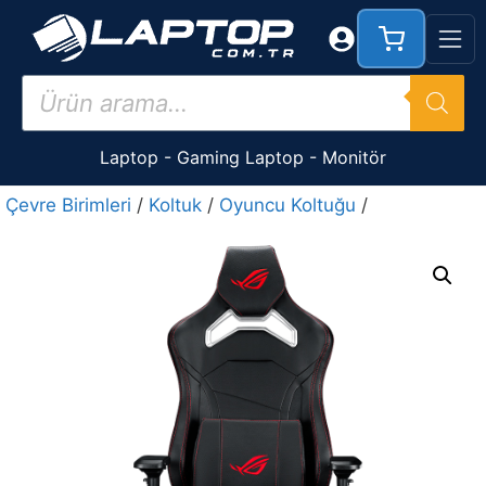
İçeriğe
atla
Products
search
Laptop
-
Gaming Laptop
-
Monitör
Çevre Birimleri
/
Koltuk
/
Oyuncu Koltuğu
/