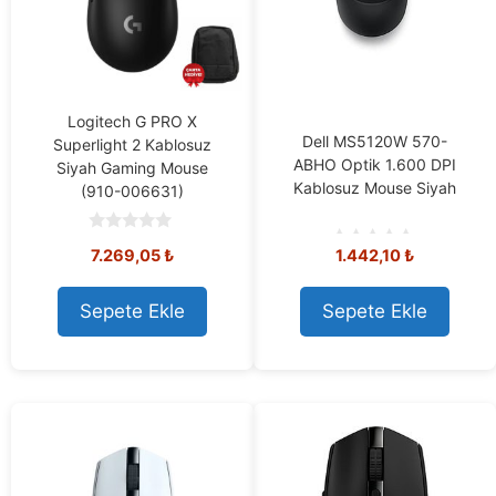
Logitech G PRO X
Dell MS5120W 570-
Superlight 2 Kablosuz
ABHO Optik 1.600 DPI
Siyah Gaming Mouse
Kablosuz Mouse Siyah
(910-006631)
0
Orijinal
Mevcut
7.269,05
₺
1.442,10
₺
o
0
u
o
fiyat:
fiyat:
t
u
7.778,73 ₺.
7.269,05 ₺.
o
t
Sepete Ekle
Sepete Ekle
f
o
5
f
5