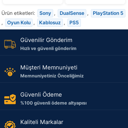
Ürün etiketleri:
Sony
,
DualSense
,
PlayStation 5
,
Oyun Kolu
,
Kablosuz
,
PS5
Güvenilir Gönderim
Hızlı ve güvenli gönderim
Müşteri Memnuniyeti
Memnuniyetiniz Önceliğimiz
Güvenli Ödeme
%100 güvenli ödeme altyapısı
Kaliteli Markalar