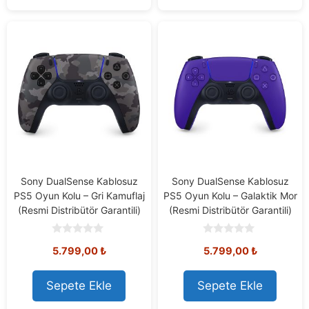
Sony DualSense Kablosuz
Sony DualSense Kablosuz
PS5 Oyun Kolu – Gri Kamuflaj
PS5 Oyun Kolu – Galaktik Mor
(Resmi Distribütör Garantili)
(Resmi Distribütör Garantili)
0
0
5.799,00
₺
5.799,00
₺
o
o
u
u
t
t
o
o
Sepete Ekle
Sepete Ekle
f
f
5
5