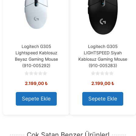
Logitech G305
Logitech G305
Lightspeed Kablosuz
LIGHTSPEED Siyah
Beyaz Gaming Mouse
Kablosuz Gaming Mouse
(910-005292)
(910-005283)
0
0
2.199,00
₺
2.199,00
₺
o
o
u
u
t
t
o
o
Sepete Ekle
Sepete Ekle
f
f
5
5
Çok Satan Benzer Ürünler!