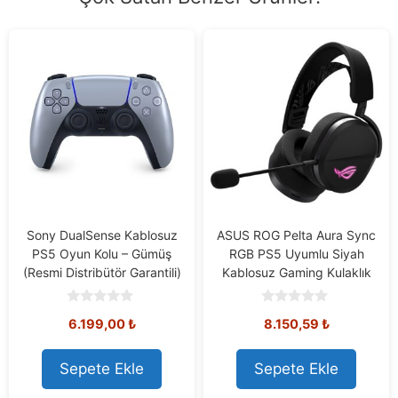
Sony DualSense Kablosuz
ASUS ROG Pelta Aura Sync
PS5 Oyun Kolu – Gümüş
RGB PS5 Uyumlu Siyah
(Resmi Distribütör Garantili)
Kablosuz Gaming Kulaklık
0
0
6.199,00
₺
8.150,59
₺
o
o
u
u
t
t
o
o
Sepete Ekle
Sepete Ekle
f
f
5
5