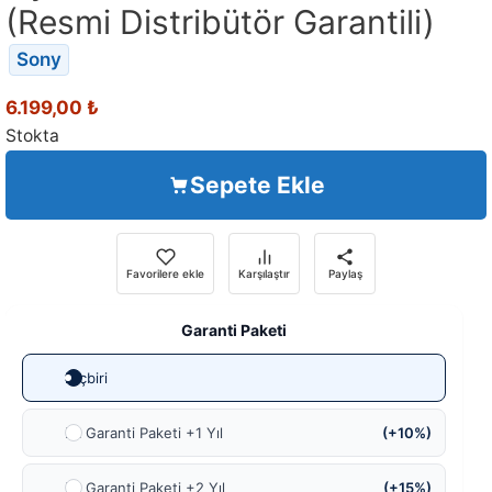
(Resmi Distribütör Garantili)
Sony
6.199,00
₺
Stokta
Sepete Ekle
Favorilere ekle
Karşılaştır
Paylaş
Garanti Paketi
Hiçbiri
Ek Garanti Paketi +1 Yıl
(+10%)
Ek Garanti Paketi +2 Yıl
(+15%)