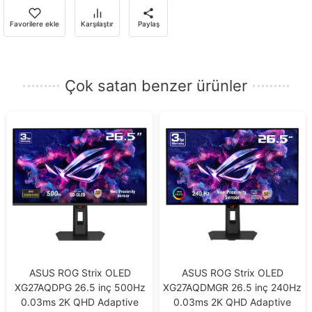
almak
için
Favorilere ekle
Karşılaştır
Paylaş
e-
posta
adresinizi
Çok satan benzer ürünler
girin.
ASUS ROG Strix OLED
ASUS ROG Strix OLED
XG27AQDPG 26.5 inç 500Hz
XG27AQDMGR 26.5 inç 240Hz
0.03ms 2K QHD Adaptive
0.03ms 2K QHD Adaptive