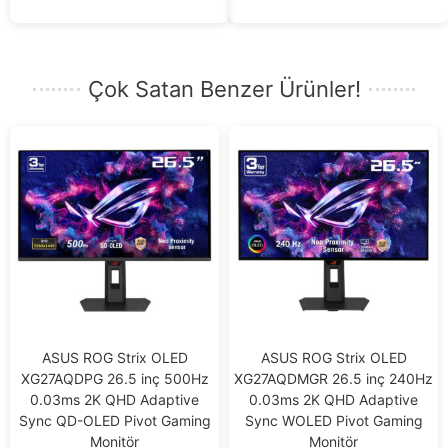
5
Çok Satan Benzer Ürünler!
ASUS ROG Strix OLED
ASUS ROG Strix OLED
XG27AQDPG 26.5 inç 500Hz
XG27AQDMGR 26.5 inç 240Hz
0.03ms 2K QHD Adaptive
0.03ms 2K QHD Adaptive
Sync QD-OLED Pivot Gaming
Sync WOLED Pivot Gaming
Monitör
Monitör