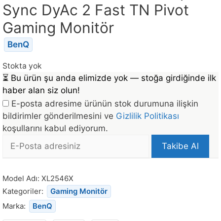
Sync DyAc 2 Fast TN Pivot
Gaming Monitör
BenQ
Stokta yok
⏳
Bu ürün şu anda elimizde yok — stoğa girdiğinde ilk
haber alan siz olun!
E-posta adresime ürünün stok durumuna ilişkin
bildirimler gönderilmesini ve
Gizlilik Politikası
koşullarını kabul ediyorum.
E-
Takibe Al
posta
Bu
Adresi
ürün
Model Adı:
XL2546X
stoğa
Kategoriler:
Gaming Monitör
döndüğünde
Marka:
BenQ
bildirim