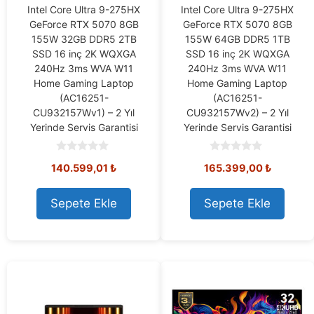
Intel Core Ultra 9-275HX
Intel Core Ultra 9-275HX
GeForce RTX 5070 8GB
GeForce RTX 5070 8GB
155W 32GB DDR5 2TB
155W 64GB DDR5 1TB
SSD 16 inç 2K WQXGA
SSD 16 inç 2K WQXGA
240Hz 3ms WVA W11
240Hz 3ms WVA W11
Home Gaming Laptop
Home Gaming Laptop
(AC16251-
(AC16251-
CU932157Wv1) – 2 Yıl
CU932157Wv2) – 2 Yıl
Yerinde Servis Garantisi
Yerinde Servis Garantisi
0
0
140.599,01
₺
165.399,00
₺
o
o
u
u
t
t
o
o
Sepete Ekle
Sepete Ekle
f
f
5
5