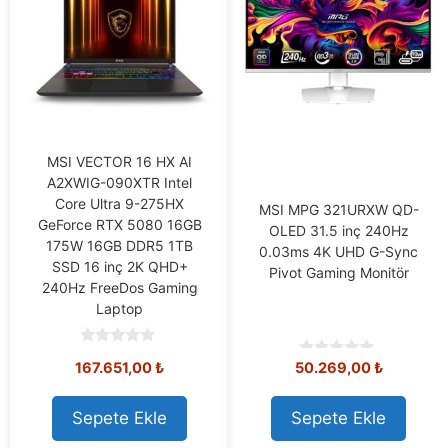
MSI VECTOR 16 HX AI
A2XWIG-090XTR Intel
Core Ultra 9-275HX
MSI MPG 321URXW QD-
GeForce RTX 5080 16GB
OLED 31.5 inç 240Hz
175W 16GB DDR5 1TB
0.03ms 4K UHD G-Sync
SSD 16 inç 2K QHD+
Pivot Gaming Monitör
240Hz FreeDos Gaming
Laptop
0
167.651,00
₺
50.269,00
₺
0
o
o
u
u
t
t
o
Sepete Ekle
Sepete Ekle
o
f
f
5