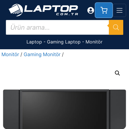
İçeriğe
atla
Products
search
Laptop
-
Gaming Laptop
-
Monitör
Monitör
/
Gaming Monitör
/