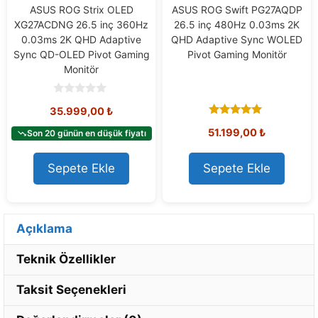
ASUS ROG Strix OLED
ASUS ROG Swift PG27AQDP
XG27ACDNG 26.5 inç 360Hz
26.5 inç 480Hz 0.03ms 2K
0.03ms 2K QHD Adaptive
QHD Adaptive Sync WOLED
Sync QD-OLED Pivot Gaming
Pivot Gaming Monitör
Monitör
0
35.999,00
₺
o
u
5.00
51.199,00
₺
t
Son 20 günün en düşük fiyatı
out of 5
o
f
5
Sepete Ekle
Sepete Ekle
Açıklama
Teknik Özellikler
Taksit Seçenekleri