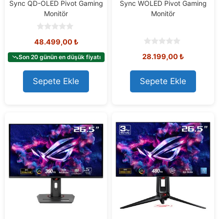
Sync QD-OLED Pivot Gaming
Sync WOLED Pivot Gaming
Monitör
Monitör
0
48.499,00
₺
o
u
0
28.199,00
₺
t
Son 20 günün en düşük fiyatı
o
o
u
f
t
5
o
Sepete Ekle
Sepete Ekle
f
5