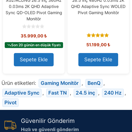
XG27ACDNG 26.5 inç 360Hz
26.5 inç 480Hz 0.03ms 2K
0.03ms 2K QHD Adaptive
QHD Adaptive Sync WOLED
Sync QD-OLED Pivot Gaming
Pivot Gaming Monitör
Monitör
0
35.999,00
₺
o
u
5.00
51.199,00
₺
t
Son 20 günün en düşük fiyatı
out of 5
o
f
5
Sepete Ekle
Sepete Ekle
Ürün etiketleri:
Gaming Monitör
,
BenQ
,
Adaptive Sync
,
Fast TN
,
24.5 inç
,
240 Hz
,
Pivot
Güvenilir Gönderim
Hızlı ve güvenli gönderim