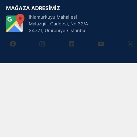
MAĞAZA ADRESİMİZ
Ihlamurkuyu Mahallesi
Malazgirt Caddesi, No:32/A
34771, Ümraniye / İstanbul
facebook
instagram
linkedin
youtube
X
3.299,00
₺
Sepete Ekle