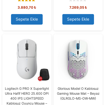
5.00
0
Orijinal
Mevcut
3.880,70
₺
7.269,05
₺
out of 5
o
u
fiyat:
fiyat:
t
7.778,73 ₺.
7.269,05 ₺
o
Sepete Ekle
Sepete Ekle
f
5
Logitech G PRO X Superlight
Glorious Model O Kablosuz
Ultra Hafif HERO 25.600 DPI
Gaming Mouse Mat – Beyaz
400 IPS LIGHTSPEED
(GLRGLO-MS-OW-MW)
Kablosuz Oyuncu Mouse –