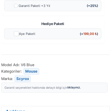
Ek Garanti Paketi +3 Yıl
(+25%)
Hediye Paketi
Hediye Paketi
(+
199,00
₺
)
Model Adı:
V6 Blue
Kategoriler:
Mouse
Marka:
Scyrox
tıklayınız.
Garanti seçenekleri hakkında detaylı bilgi için