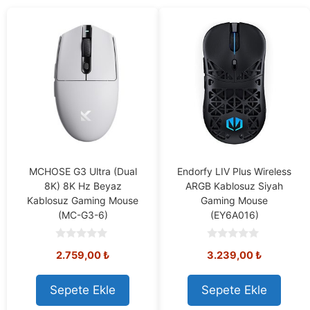
MCHOSE G3 Ultra (Dual
Endorfy LIV Plus Wireless
8K) 8K Hz Beyaz
ARGB Kablosuz Siyah
Kablosuz Gaming Mouse
Gaming Mouse
(MC-G3-6)
(EY6A016)
0
0
2.759,00
₺
3.239,00
₺
o
o
u
u
t
t
o
o
Sepete Ekle
Sepete Ekle
f
f
5
5