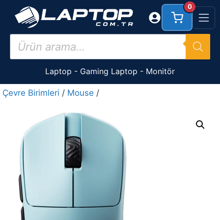
İçeriğe
0
atla
Products
search
Laptop
-
Gaming Laptop
-
Monitör
Çevre Birimleri
/
Mouse
/