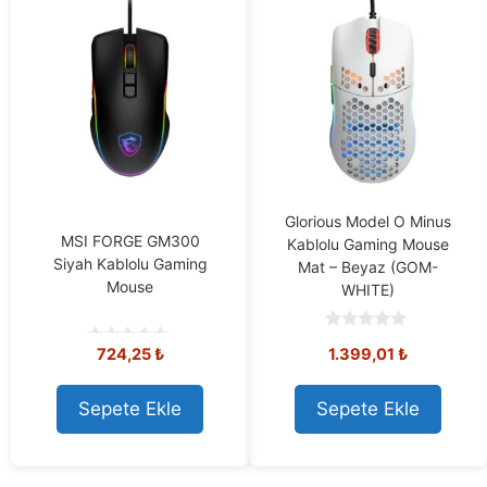
Glorious Model O Minus
MSI FORGE GM300
Kablolu Gaming Mouse
Siyah Kablolu Gaming
Mat – Beyaz (GOM-
Mouse
WHITE)
0
724,25
₺
1.399,01
₺
o
0
u
o
t
u
o
t
Sepete Ekle
Sepete Ekle
f
o
5
f
5