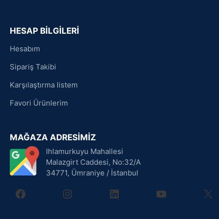
HESAP BİLGİLERİ
Hesabım
Sipariş Takibi
Karşılaştırma listem
Favori Ürünlerim
MAĞAZA ADRESİMİZ
Ihlamurkuyu Mahallesi
Malazgirt Caddesi, No:32/A
34771, Ümraniye / İstanbul
facebook
instagram
linkedin
youtube
X