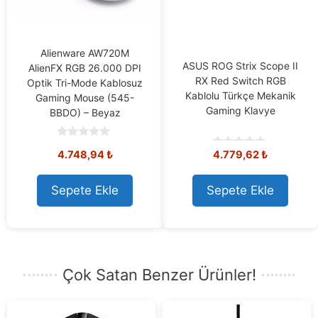
Alienware AW720M
ASUS ROG Strix Scope II
AlienFX RGB 26.000 DPI
RX Red Switch RGB
Optik Tri-Mode Kablosuz
Kablolu Türkçe Mekanik
Gaming Mouse (545-
Gaming Klavye
BBDO) – Beyaz
0
4.748,94
₺
4.779,62
₺
o
0
u
o
t
u
o
t
Sepete Ekle
Sepete Ekle
f
o
5
f
5
Çok Satan Benzer Ürünler!