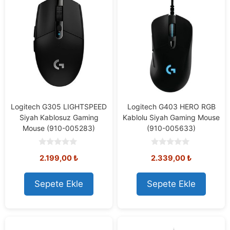
Logitech G305 LIGHTSPEED
Logitech G403 HERO RGB
Siyah Kablosuz Gaming
Kablolu Siyah Gaming Mouse
Mouse (910-005283)
(910-005633)
0
0
2.199,00
₺
2.339,00
₺
o
o
u
u
t
t
o
o
Sepete Ekle
Sepete Ekle
f
f
5
5