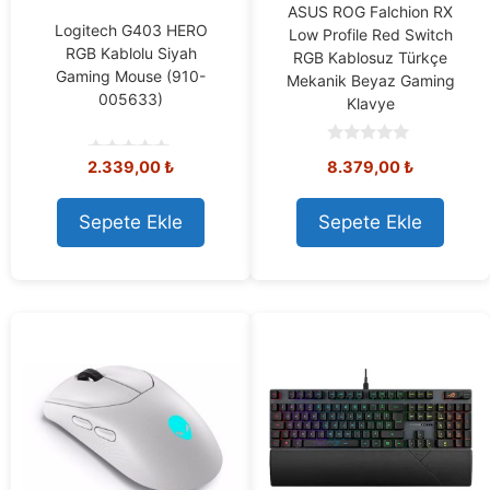
ASUS ROG Falchion RX
Logitech G403 HERO
Low Profile Red Switch
RGB Kablolu Siyah
RGB Kablosuz Türkçe
Gaming Mouse (910-
Mekanik Beyaz Gaming
005633)
Klavye
0
2.339,00
₺
8.379,00
₺
o
0
u
o
t
u
o
t
Sepete Ekle
Sepete Ekle
f
o
5
f
5