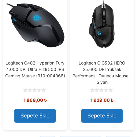
Logitech G402 Hyperion Fury
Logitech G G502 HERO
4.000 DPI Ultra Hızlı 500 IPS
25.600 DPI Yüksek
Gaming Mouse (910-004068)
Performanslı Oyuncu Mouse –
Siyah
0
0
1.869,00
₺
1.929,00
₺
o
o
u
u
t
t
o
o
Sepete Ekle
Sepete Ekle
f
f
5
5