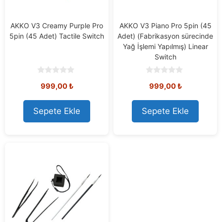
AKKO V3 Creamy Purple Pro
AKKO V3 Piano Pro 5pin (45
5pin (45 Adet) Tactile Switch
Adet) (Fabrikasyon sürecinde
Yağ İşlemi Yapılmış) Linear
Switch
0
0
999,00
₺
999,00
₺
o
o
u
u
t
t
o
o
Sepete Ekle
Sepete Ekle
f
f
5
5