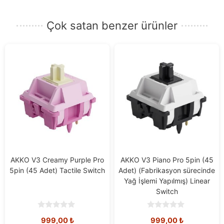
posta
adresinizi
Çok satan benzer ürünler
girin.
AKKO V3 Creamy Purple Pro
AKKO V3 Piano Pro 5pin (45
5pin (45 Adet) Tactile Switch
Adet) (Fabrikasyon sürecinde
Yağ İşlemi Yapılmış) Linear
Switch
0
0
999,00
₺
999,00
₺
o
o