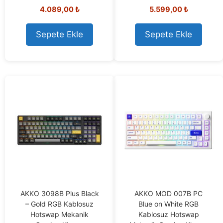
0
4.089,00
₺
5.599,00
₺
o
0
u
o
t
u
o
t
Sepete Ekle
Sepete Ekle
f
o
5
f
5
AKKO 3098B Plus Black
AKKO MOD 007B PC
– Gold RGB Kablosuz
Blue on White RGB
Hotswap Mekanik
Kablosuz Hotswap