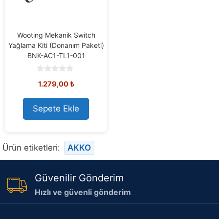
Wooting Mekanik Switch
Yağlama Kiti (Donanım Paketi)
BNK-AC1-TL1-001
0
1.279,00
₺
o
u
t
o
Sepete Ekle
f
5
Ürün etiketleri:
AKKO
Güvenilir Gönderim
Hızlı ve güvenli gönderim