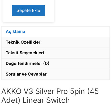
u
t
o
Sepete Ekle
f
5
Açıklama
Teknik Özellikler
Taksit Seçenekleri
Değerlendirmeler (0)
Sorular ve Cevaplar
AKKO V3 Silver Pro 5pin (45
Adet) Linear Switch