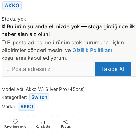
AKKO
Stokta yok
⏳
Bu ürün şu anda elimizde yok — stoğa girdiğinde ilk
haber alan siz olun!
E-posta adresime ürünün stok durumuna ilişkin
bildirimler gönderilmesini ve
Gizlilik Politikası
koşullarını kabul ediyorum.
E-
Takibe Al
posta
Bu
Adresi
ürün
Model Adı:
Akko V3 Silver Pro (45pcs)
stoğa
Kategoriler:
Switch
döndüğünde
Marka:
AKKO
bildirim
almak
için
Favorilere ekle
Karşılaştır
Paylaş
e-