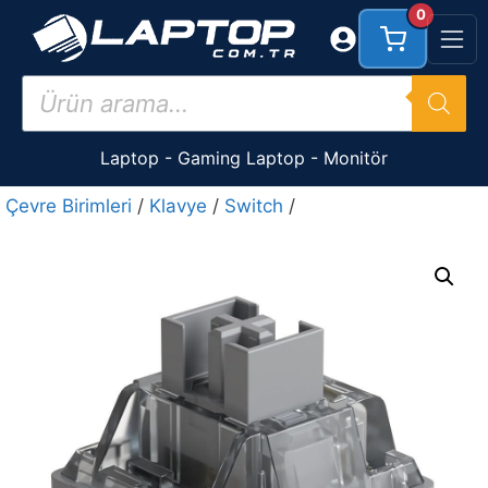
İçeriğe
0
atla
Products
search
Laptop
-
Gaming Laptop
-
Monitör
Çevre Birimleri
/
Klavye
/
Switch
/