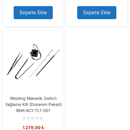
u
u
t
t
o
o
Sepete Ekle
Sepete Ekle
f
f
5
5
Wooting Mekanik Switch
Yağlama Kiti (Donanım Paketi)
BNK-AC1-TL1-001
0
1.279,00
₺
o