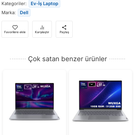
stoğa
Kategoriler:
Ev-İş Laptop
döndüğünde
Marka:
Dell
bildirim
almak
için
Favorilere ekle
Karşılaştır
Paylaş
e-
posta
adresinizi
Çok satan benzer ürünler
girin.