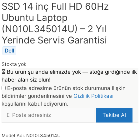
SSD 14 inç Full HD 60Hz
Ubuntu Laptop
(N010L345014U) – 2 Yıl
Yerinde Servis Garantisi
Dell
Stokta yok
⏳
Bu ürün şu anda elimizde yok — stoğa girdiğinde ilk
haber alan siz olun!
E-posta adresime ürünün stok durumuna ilişkin
bildirimler gönderilmesini ve
Gizlilik Politikası
koşullarını kabul ediyorum.
E-
Takibe Al
posta
Bu
Adresi
ürün
Model Adı:
N010L345014U