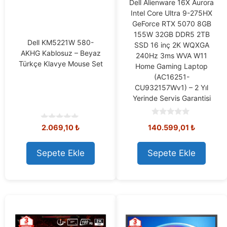
Dell Alienware 16X Aurora
Intel Core Ultra 9-275HX
GeForce RTX 5070 8GB
155W 32GB DDR5 2TB
Dell KM5221W 580-
SSD 16 inç 2K WQXGA
AKHG Kablosuz – Beyaz
240Hz 3ms WVA W11
Türkçe Klavye Mouse Set
Home Gaming Laptop
(AC16251-
CU932157Wv1) – 2 Yıl
Yerinde Servis Garantisi
0
2.069,10
₺
140.599,01
₺
0
o
o
u
u
t
t
o
Sepete Ekle
Sepete Ekle
o
f
f
5
5