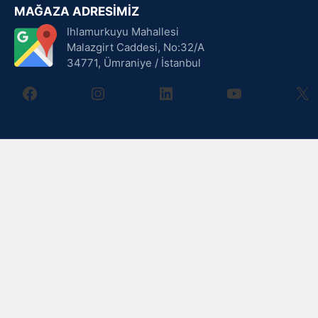
MAĞAZA ADRESİMİZ
Ihlamurkuyu Mahallesi
Malazgirt Caddesi, No:32/A
34771, Ümraniye / İstanbul
facebook
instagram
linkedin
youtube
X