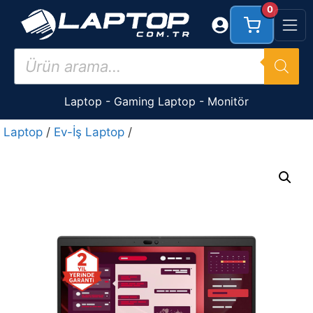
İçeriğe
0
atla
Products
search
Laptop
-
Gaming Laptop
-
Monitör
Laptop
/
Ev-İş Laptop
/