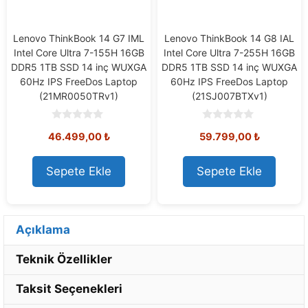
Lenovo ThinkBook 14 G7 IML
Lenovo ThinkBook 14 G8 IAL
Intel Core Ultra 7-155H 16GB
Intel Core Ultra 7-255H 16GB
DDR5 1TB SSD 14 inç WUXGA
DDR5 1TB SSD 14 inç WUXGA
60Hz IPS FreeDos Laptop
60Hz IPS FreeDos Laptop
(21MR0050TRv1)
(21SJ007BTXv1)
0
0
46.499,00
₺
59.799,00
₺
o
o
u
u
t
t
o
o
Sepete Ekle
Sepete Ekle
f
f
5
5
Açıklama
Teknik Özellikler
Taksit Seçenekleri