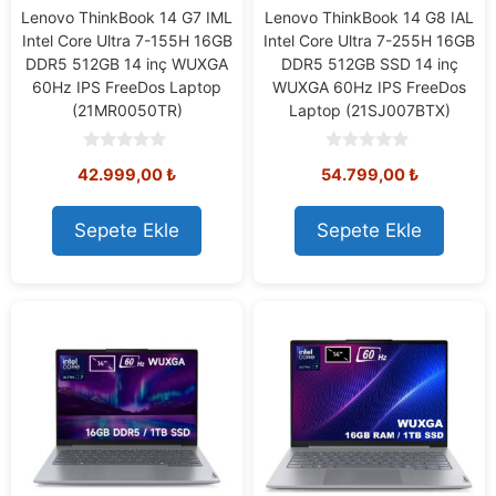
Lenovo ThinkBook 14 G7 IML
Lenovo ThinkBook 14 G8 IAL
Intel Core Ultra 7-155H 16GB
Intel Core Ultra 7-255H 16GB
DDR5 512GB 14 inç WUXGA
DDR5 512GB SSD 14 inç
60Hz IPS FreeDos Laptop
WUXGA 60Hz IPS FreeDos
(21MR0050TR)
Laptop (21SJ007BTX)
0
0
42.999,00
₺
54.799,00
₺
o
o
u
u
t
t
o
o
Sepete Ekle
Sepete Ekle
f
f
5
5