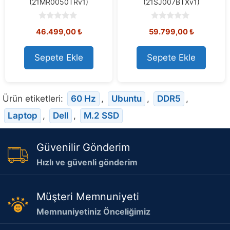
(21MR0050TRv1)
(21SJ007BTXv1)
0
0
46.499,00
₺
59.799,00
₺
o
o
u
u
t
t
o
o
Sepete Ekle
Sepete Ekle
f
f
5
5
Ürün etiketleri:
60 Hz
,
Ubuntu
,
DDR5
,
Laptop
,
Dell
,
M.2 SSD
Güvenilir Gönderim
Hızlı ve güvenli gönderim
Müşteri Memnuniyeti
Memnuniyetiniz Önceliğimiz