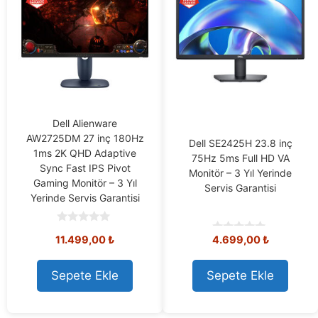
Dell Alienware
AW2725DM 27 inç 180Hz
Dell SE2425H 23.8 inç
1ms 2K QHD Adaptive
75Hz 5ms Full HD VA
Sync Fast IPS Pivot
Monitör – 3 Yıl Yerinde
Gaming Monitör – 3 Yıl
Servis Garantisi
Yerinde Servis Garantisi
0
11.499,00
₺
4.699,00
₺
0
o
o
u
u
t
t
o
Sepete Ekle
Sepete Ekle
o
f
f
5
5