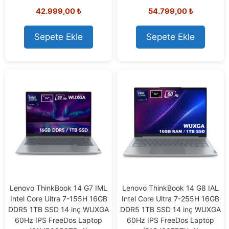
0
0
42.999,00
₺
54.799,00
₺
o
o
u
u
t
t
o
o
Sepete Ekle
Sepete Ekle
f
f
5
5
Lenovo ThinkBook 14 G7 IML
Lenovo ThinkBook 14 G8 IAL
Intel Core Ultra 7-155H 16GB
Intel Core Ultra 7-255H 16GB
DDR5 1TB SSD 14 inç WUXGA
DDR5 1TB SSD 14 inç WUXGA
60Hz IPS FreeDos Laptop
60Hz IPS FreeDos Laptop