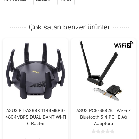
e-
posta
adresinizi
Çok satan benzer ürünler
girin.
ASUS RT-AX89X 1148MBPS-
ASUS PCE-BE92BT Wi-Fi 7
4804MBPS DUAL-BANT Wi-Fi
Bluetooth 5.4 PCI-E Ağ
6 Router
Adaptörü
0