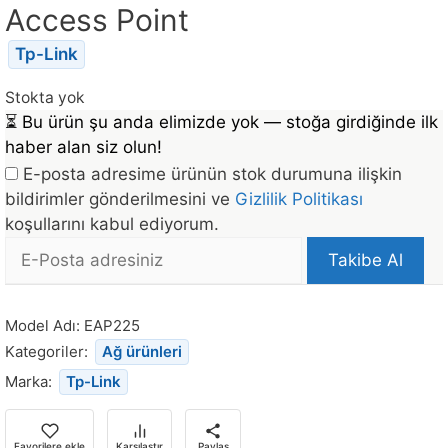
Access Point
Tp-Link
Stokta yok
⏳
Bu ürün şu anda elimizde yok — stoğa girdiğinde ilk
haber alan siz olun!
E-posta adresime ürünün stok durumuna ilişkin
bildirimler gönderilmesini ve
Gizlilik Politikası
koşullarını kabul ediyorum.
E-
Takibe Al
posta
Bu
Adresi
ürün
Model Adı:
EAP225
stoğa
Kategoriler:
Ağ ürünleri
döndüğünde
Marka:
Tp-Link
bildirim
almak
için
Favorilere ekle
Karşılaştır
Paylaş