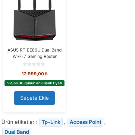
ASUS RT-BE86U Dual Band
Wi-Fi 7 Gaming Router
0
12.999,00
₺
o
u
t
Son 30 günün en düşük fiyatı
o
f
5
Sepete Ekle
Ürün etiketleri:
Tp-Link
,
Access Point
,
Dual Band