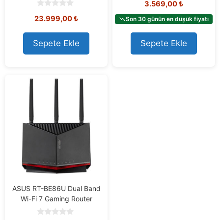
3.569,00
₺
o
u
0
23.999,00
₺
t
Son 30 günün en düşük fiyatı
o
o
u
f
t
5
o
Sepete Ekle
Sepete Ekle
f
5
ASUS RT-BE86U Dual Band
Wi-Fi 7 Gaming Router