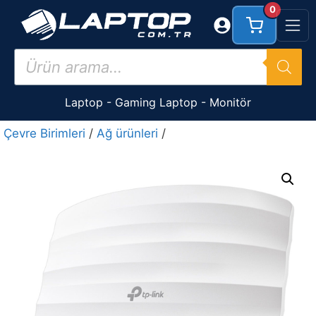
İçeriğe
0
atla
Products
search
Laptop
-
Gaming Laptop
-
Monitör
Çevre Birimleri
/
Ağ ürünleri
/