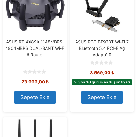
ASUS RT-AX89X 1148MBPS-
ASUS PCE-BE92BT Wi-Fi 7
4804MBPS DUAL-BANT Wi-Fi
Bluetooth 5.4 PCI-E Ağ
6 Router
Adaptörü
0
3.569,00
₺
o
u
0
23.999,00
₺
t
Son 30 günün en düşük fiyatı
o
o
u
f
t
5
o
Sepete Ekle
Sepete Ekle
f
5