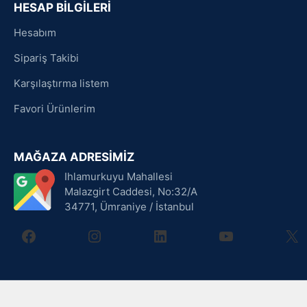
HESAP BİLGİLERİ
Hesabım
Sipariş Takibi
Karşılaştırma listem
Favori Ürünlerim
MAĞAZA ADRESİMİZ
Ihlamurkuyu Mahallesi
Malazgirt Caddesi, No:32/A
34771, Ümraniye / İstanbul
facebook
instagram
linkedin
youtube
X