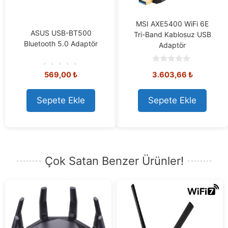
MSI AXE5400 WiFi 6E
ASUS USB-BT500
Tri-Band Kablosuz USB
Bluetooth 5.0 Adaptör
Adaptör
0
569,00
₺
3.603,66
₺
o
0
u
o
t
u
o
t
Sepete Ekle
Sepete Ekle
f
o
5
f
5
Çok Satan Benzer Ürünler!