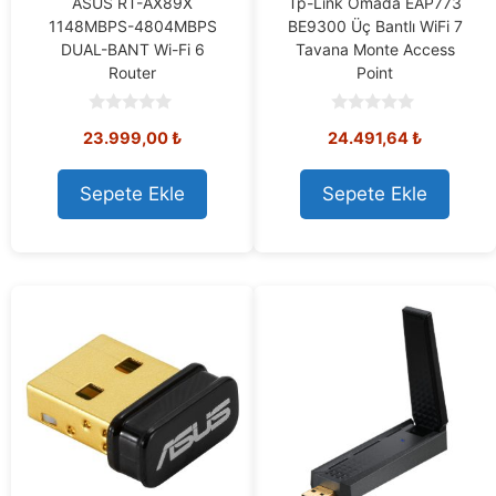
ASUS RT-AX89X
Tp-Link Omada EAP773
1148MBPS-4804MBPS
BE9300 Üç Bantlı WiFi 7
DUAL-BANT Wi-Fi 6
Tavana Monte Access
Router
Point
0
0
23.999,00
₺
24.491,64
₺
o
o
u
u
t
t
o
o
Sepete Ekle
Sepete Ekle
f
f
5
5