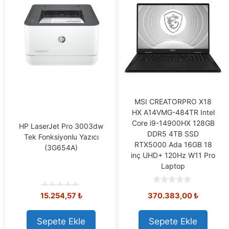
MSI CREATORPRO X18
HX A14VMG-484TR Intel
Core i9-14900HX 128GB
HP LaserJet Pro 3003dw
DDR5 4TB SSD
Tek Fonksiyonlu Yazıcı
RTX5000 Ada 16GB 18
(3G654A)
inç UHD+ 120Hz W11 Pro
Laptop
0
15.254,57
₺
370.383,00
₺
0
o
o
u
u
t
t
o
Sepete Ekle
Sepete Ekle
o
f