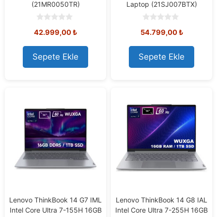
(21MR0050TR)
Laptop (21SJ007BTX)
0
0
42.999,00
₺
54.799,00
₺
o
o
u
u
t
t
o
o
Sepete Ekle
Sepete Ekle
f
f
5
5
Lenovo ThinkBook 14 G7 IML
Lenovo ThinkBook 14 G8 IAL
Intel Core Ultra 7-155H 16GB
Intel Core Ultra 7-255H 16GB