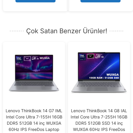
f
5
5
Çok Satan Benzer Ürünler!
Lenovo ThinkBook 14 G7 IML
Lenovo ThinkBook 14 G8 IAL
Intel Core Ultra 7-155H 16GB
Intel Core Ultra 7-255H 16GB
DDR5 512GB 14 inç WUXGA
DDR5 512GB SSD 14 inç
60Hz IPS FreeDos Laptop
WUXGA 60Hz IPS FreeDos