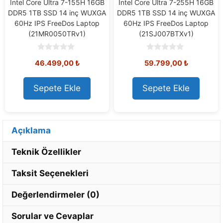
Intel Core Ultra 7-155H 16GB
Intel Core Ultra 7-255H 16GB
DDR5 1TB SSD 14 inç WUXGA
DDR5 1TB SSD 14 inç WUXGA
60Hz IPS FreeDos Laptop
60Hz IPS FreeDos Laptop
(21MR0050TRv1)
(21SJ007BTXv1)
0
0
46.499,00
₺
59.799,00
₺
o
o
u
u
t
t
o
o
Sepete Ekle
Sepete Ekle
f
f
5
5
Açıklama
Teknik Özellikler
Taksit Seçenekleri
Değerlendirmeler (0)
Sorular ve Cevaplar