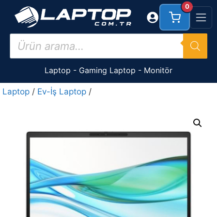
İçeriğe
0
atla
Products
search
Laptop
-
Gaming Laptop
-
Monitör
Laptop
/
Ev-İş Laptop
/