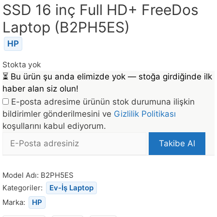
SSD 16 inç Full HD+ FreeDos
Laptop (B2PH5ES)
HP
Stokta yok
⏳
Bu ürün şu anda elimizde yok — stoğa girdiğinde ilk
haber alan siz olun!
E-posta adresime ürünün stok durumuna ilişkin
bildirimler gönderilmesini ve
Gizlilik Politikası
koşullarını kabul ediyorum.
E-
Takibe Al
posta
Bu
Adresi
ürün
Model Adı:
B2PH5ES
stoğa
Kategoriler:
Ev-İş Laptop
döndüğünde
Marka:
HP
bildirim