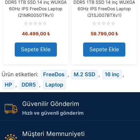
DDR5 1TB SSD 14 inç WUXGA
DDR5 1TB SSD 14 inç WUXGA
60Hz IPS FreeDos Laptop
60Hz IPS FreeDos Laptop
(21MR0050TRv1)
(21SJ007BTXv1)
0
0
46.499,00
₺
59.799,00
₺
o
o
u
u
t
t
o
o
Sepete Ekle
Sepete Ekle
f
f
5
5
Ürün etiketleri:
FreeDos
,
M.2 SSD
,
16 inç
,
HP
,
DDR5
,
Laptop
Güvenilir Gönderim
Hızlı ve güvenli gönderim
Müşteri Memnuniyeti