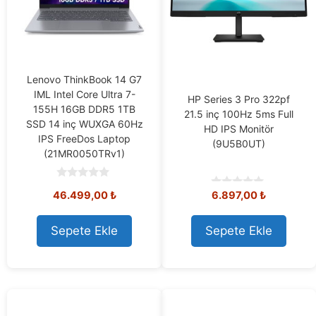
Lenovo ThinkBook 14 G7
IML Intel Core Ultra 7-
HP Series 3 Pro 322pf
155H 16GB DDR5 1TB
21.5 inç 100Hz 5ms Full
SSD 14 inç WUXGA 60Hz
HD IPS Monitör
IPS FreeDos Laptop
(9U5B0UT)
(21MR0050TRv1)
0
46.499,00
₺
6.897,00
₺
0
o
o
u
u
t
t
o
Sepete Ekle
Sepete Ekle
o
f
f
5
5