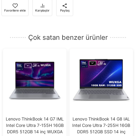
almak
için
Favorilere ekle
Karşılaştır
Paylaş
e-
posta
adresinizi
Çok satan benzer ürünler
girin.
Lenovo ThinkBook 14 G7 IML
Lenovo ThinkBook 14 G8 IAL
Intel Core Ultra 7-155H 16GB
Intel Core Ultra 7-255H 16GB
DDR5 512GB 14 inç WUXGA
DDR5 512GB SSD 14 inç