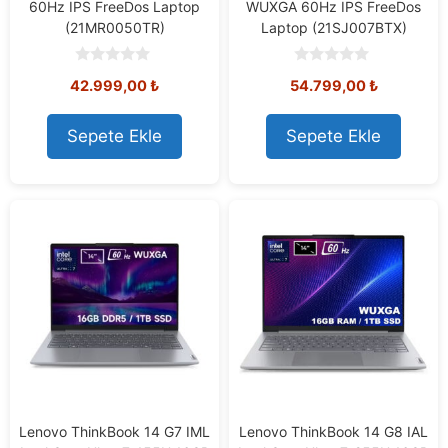
60Hz IPS FreeDos Laptop
WUXGA 60Hz IPS FreeDos
(21MR0050TR)
Laptop (21SJ007BTX)
0
0
42.999,00
₺
54.799,00
₺
o
o
u
u
t
t
o
o
Sepete Ekle
Sepete Ekle
f
f
5
5
Lenovo ThinkBook 14 G7 IML
Lenovo ThinkBook 14 G8 IAL