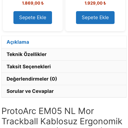
1.869,00
₺
1.929,00
₺
o
o
u
u
t
t
o
o
Sepete Ekle
Sepete Ekle
f
f
5
5
Açıklama
Teknik Özellikler
Taksit Seçenekleri
Değerlendirmeler (0)
Sorular ve Cevaplar
ProtoArc EM05 NL Mor
Trackball Kablosuz Ergonomik