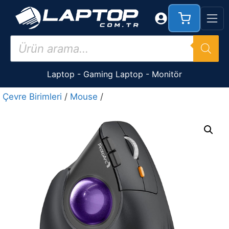
İçeriğe
atla
Products
search
Laptop
-
Gaming Laptop
-
Monitör
Çevre Birimleri
/
Mouse
/