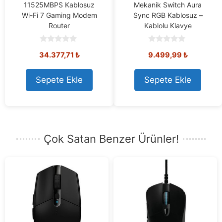
11525MBPS Kablosuz
Mekanik Switch Aura
Wi-Fi 7 Gaming Modem
Sync RGB Kablosuz –
Router
Kablolu Klavye
0
0
34.377,71
₺
9.499,99
₺
o
o
u
u
t
t
o
o
Sepete Ekle
Sepete Ekle
f
f
5
5
Çok Satan Benzer Ürünler!