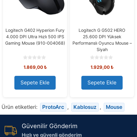
Logitech G402 Hyperion Fury
Logitech G G502 HERO
4.000 DPI Ultra Hızlı 500 IPS
25.600 DPI Yüksek
Gaming Mouse (910-004068)
Performanslı Oyuncu Mouse –
Siyah
0
0
1.869,00
₺
1.929,00
₺
o
o
u
u
t
t
o
o
Sepete Ekle
Sepete Ekle
f
f
5
5
Ürün etiketleri:
ProtoArc
,
Kablosuz
,
Mouse
Güvenilir Gönderim
Hızlı ve güvenli gönderim