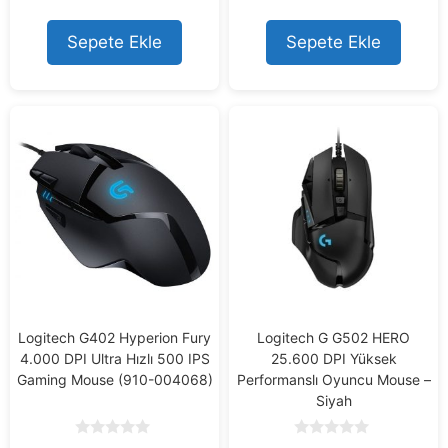
u
u
t
t
o
o
Sepete Ekle
Sepete Ekle
f
f
5
5
Logitech G402 Hyperion Fury
Logitech G G502 HERO
4.000 DPI Ultra Hızlı 500 IPS
25.600 DPI Yüksek
Gaming Mouse (910-004068)
Performanslı Oyuncu Mouse –
Siyah
0
0