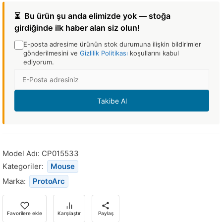
⏳
Bu ürün şu anda elimizde yok — stoğa
girdiğinde ilk haber alan siz olun!
E-posta adresime ürünün stok durumuna ilişkin bildirimler
gönderilmesini ve
Gizlilik Politikası
koşullarını kabul
ediyorum.
E-
posta
Adresi
Takibe Al
Bu
ürün
stoğa
Model Adı:
CP015533
döndüğünde
Kategoriler:
Mouse
bildirim
Marka:
ProtoArc
almak
için
e-
Favorilere ekle
Karşılaştır
Paylaş
posta