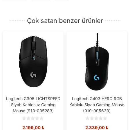
adresinizi
girin.
Çok satan benzer ürünler
Logitech G305 LIGHTSPEED
Logitech G403 HERO RGB
Siyah Kablosuz Gaming
Kablolu Siyah Gaming Mouse
Mouse (910-005283)
(910-005633)
0
0
2.199,00
₺
2.339,00
₺
o
o