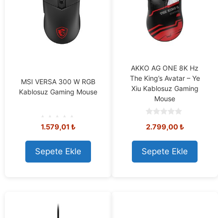
AKKO AG ONE 8K Hz
The King’s Avatar – Ye
MSI VERSA 300 W RGB
Xiu Kablosuz Gaming
Kablosuz Gaming Mouse
Mouse
0
1.579,01
₺
2.799,00
₺
o
0
u
o
t
u
o
t
Sepete Ekle
Sepete Ekle
f
o
5
f
5