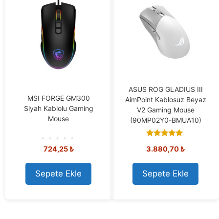
ASUS ROG GLADIUS III
MSI FORGE GM300
AimPoint Kablosuz Beyaz
Siyah Kablolu Gaming
V2 Gaming Mouse
Mouse
(90MP02Y0-BMUA10)
5.00
724,25
₺
3.880,70
₺
out of 5
0
o
u
t
Sepete Ekle
Sepete Ekle
o
f
5