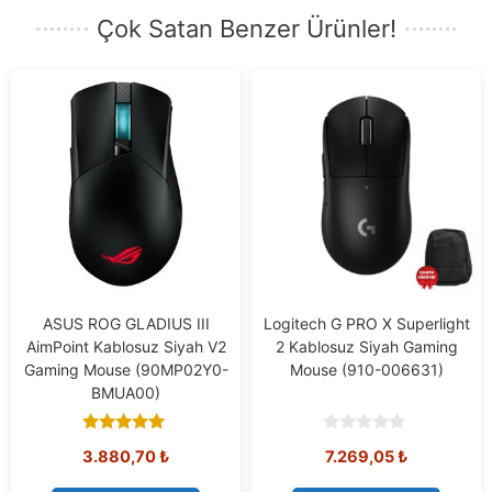
Çok Satan Benzer Ürünler!
ASUS ROG GLADIUS III
Logitech G PRO X Superlight
AimPoint Kablosuz Siyah V2
2 Kablosuz Siyah Gaming
Gaming Mouse (90MP02Y0-
Mouse (910-006631)
BMUA00)
5.00
0
Orijinal
Mevcut
3.880,70
₺
7.269,05
₺
out of 5
o
u
fiyat:
fiyat:
t