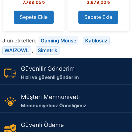
Orijinal
Mevcut
7.799,05
₺
3.879,00
₺
o
out of 5
u
fiyat:
fiyat:
t
8.308,73 ₺.
7.799,05 ₺.
o
Sepete Ekle
Sepete Ekle
f
5
Ürün etiketleri:
Gaming Mouse
,
Kablosuz
,
WAIZOWL
,
Simetrik
Güvenilir Gönderim
Hızlı ve güvenli gönderim
Müşteri Memnuniyeti
Memnuniyetiniz Önceliğimiz
Güvenli Ödeme