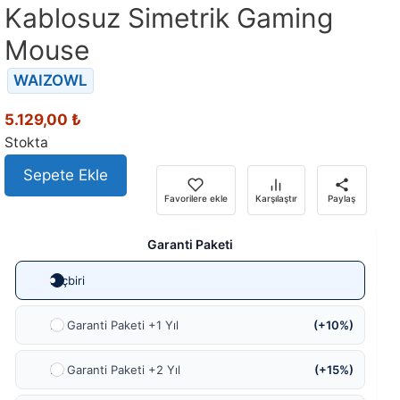
Kablosuz Simetrik Gaming
Mouse
WAIZOWL
5.129,00
₺
Stokta
Sepete Ekle
Favorilere ekle
Karşılaştır
Paylaş
Garanti Paketi
Hiçbiri
Ek Garanti Paketi +1 Yıl
(+10%)
Ek Garanti Paketi +2 Yıl
(+15%)