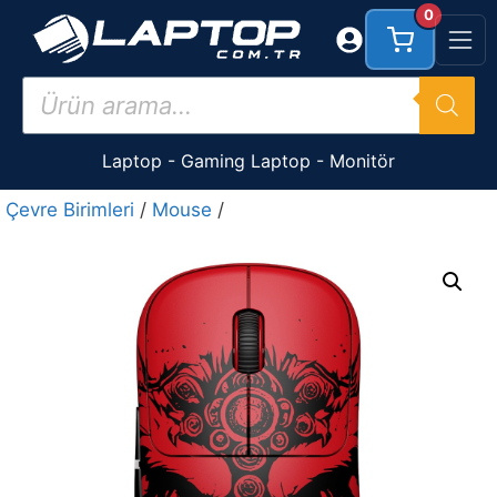
İçeriğe
0
atla
Products
search
Laptop
-
Gaming Laptop
-
Monitör
Çevre Birimleri
/
Mouse
/