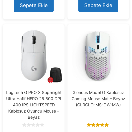
7.778,73 ₺.
7.269,05 ₺
o
Sepete Ekle
Sepete Ekle
f
5
Logitech G PRO X Superlight
Glorious Model O Kablosuz
Ultra Hafif HERO 25.600 DPI
Gaming Mouse Mat – Beyaz
400 IPS LIGHTSPEED
(GLRGLO-MS-OW-MW)
Kablosuz Oyuncu Mouse –
Beyaz
0
5.00