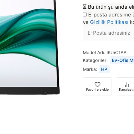
⏳
Bu ürün şu anda eli
E-posta adresime ü
ve
Gizlilik Politikası
ko
E-
posta
Bu
Adresi
ürün
Model Adı:
9U5C1AA
stoğa
Kategoriler:
Ev-Ofis M
döndüğünde
Marka:
HP
bildirim
almak
için
Favorilere ekle
Karşılaştı
e-
posta
adresinizi
girin.