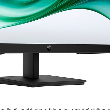
ran ile gözlerinizi rahat ettirin. Ayrıca renk doğruluğu