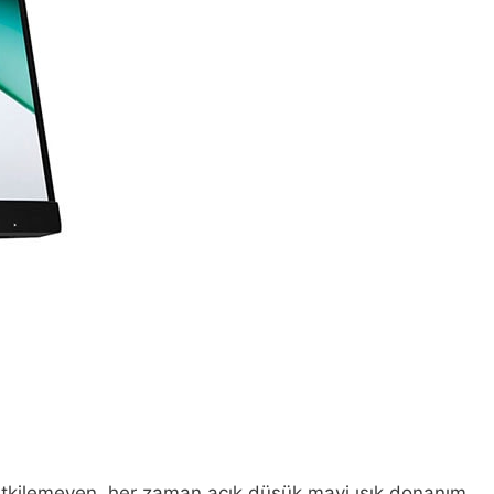
nu etkilemeyen, her zaman açık düşük mavi ışık donanım