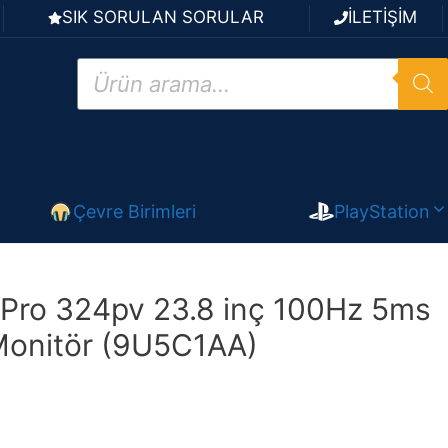
SIK SORULAN SORULAR
İLETİŞİM
Products
search
Çevre Birimleri
PlayStation
 Pro 324pv 23.8 inç 100Hz 5ms
Monitör (9U5C1AA)