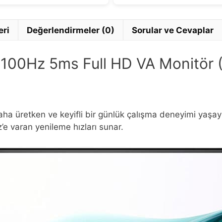
eri
Değerlendirmeler (0)
Sorular ve Cevaplar
ç 100Hz 5ms Full HD VA Monitör
 daha üretken ve keyifli bir günlük çalışma deneyimi yaşa
’e varan yenileme hızları sunar.