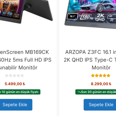
enScreen MB169CK
ARZOPA Z3FC 16.1 i
 60Hz 5ms Full HD IPS
2K QHD IPS Type-C Ta
ınabilir Monitör
Monitör
0
5.00
5.499,00
₺
8.299,00
₺
o
out of 5
u
t
 10 günün en düşük fiyatı
Son 30 günün en düşük 
o
f
5
Sepete Ekle
Sepete Ekle