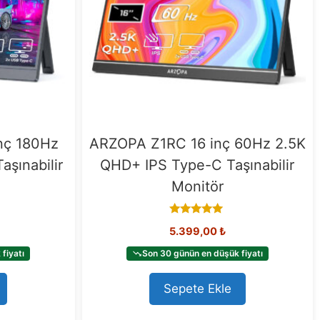
nç 180Hz
ARZOPA Z1RC 16 inç 60Hz 2.5K
şınabilir
QHD+ IPS Type-C Taşınabilir
Monitör
5.00
5.399,00
₺
out of 5
fiyatı
Son 30 günün en düşük fiyatı
Sepete Ekle