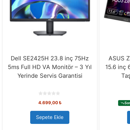
Dell SE2425H 23.8 inç 75Hz
ASUS Z
5ms Full HD VA Monitör – 3 Yıl
15.6 inç
Yerinde Servis Garantisi
Taş
0
4.699,00
₺
Son
o
u
t
o
Sepete Ekle
f
5