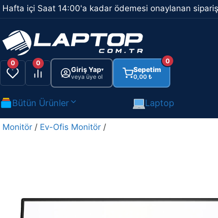
İçeriğe
Hafta içi Saat 14:00'a kadar ödemesi onaylanan sipariş
atla
0
0
0
Giriş Yap
Sepetim
▾
veya üye ol
0,00
₺
Bütün Ürünler
Laptop
Monitör
/
Ev-Ofis Monitör
/