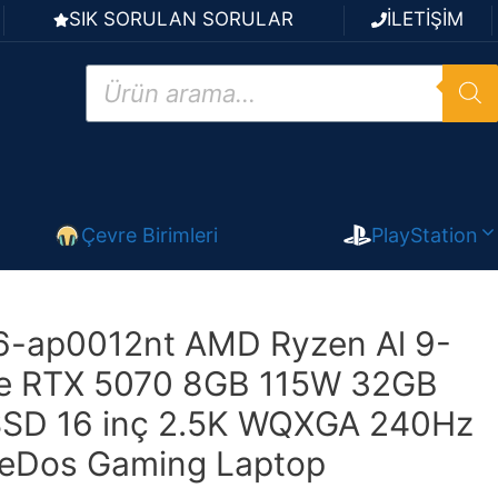
SIK SORULAN SORULAR
İLETİŞİM
Products
search
Çevre Birimleri
PlayStation
-ap0012nt AMD Ryzen Al 9-
e RTX 5070 8GB 115W 32GB
SD 16 inç 2.5K WQXGA 240Hz
eeDos Gaming Laptop