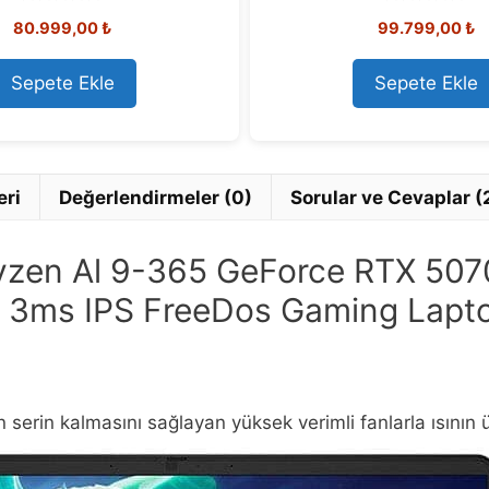
0
0
80.999,00
₺
99.799,00
₺
o
o
u
u
t
t
o
o
Sepete Ekle
Sepete Ekle
f
f
5
5
eri
Değerlendirmeler (0)
Sorular ve Cevaplar (
zen Al 9-365 GeForce RTX 50
 3ms IPS FreeDos Gaming Lapt
 serin kalmasını sağlayan yüksek verimli fanlarla ısının 