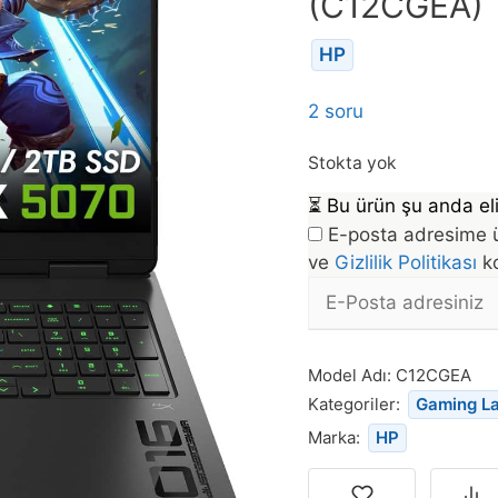
(C12CGEA)
HP
2 soru
Stokta yok
⏳
Bu ürün şu anda eli
E-posta adresime ü
ve
Gizlilik Politikası
ko
E-
posta
Bu
Adresi
ürün
Model Adı:
C12CGEA
stoğa
Kategoriler:
Gaming L
döndüğünde
Marka:
HP
bildirim
almak