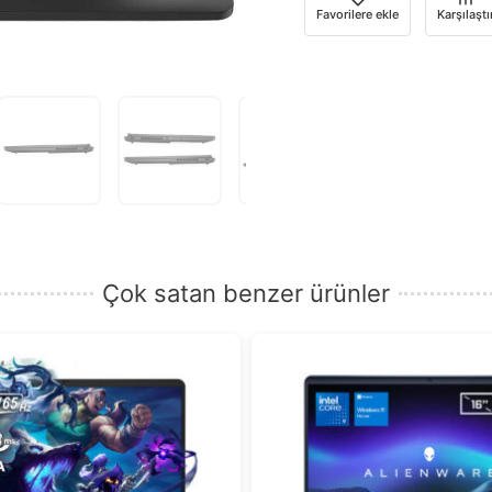
için
Favorilere ekle
Karşılaştı
e-
posta
adresinizi
girin.
Çok satan benzer ürünler