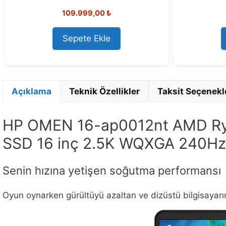
0
109.999,00
₺
o
u
t
o
Sepete Ekle
f
5
Açıklama
Teknik Özellikler
Taksit Seçenekl
HP OMEN 16-ap0012nt AMD Ry
SSD 16 inç 2.5K WQXGA 240Hz
Senin hızına yetişen soğutma performansı
Oyun oynarken gürültüyü azaltan ve dizüstü bilgisayarın