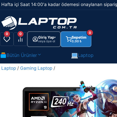
İçeriğe
Hafta içi Saat 14:00'a kadar ödemesi onaylanan sipariş
atla
0
0
0
Giriş Yap
Sepetim
▾
veya üye ol
0,00
₺
Bütün Ürünler
Laptop
Laptop
/
Gaming Laptop
/