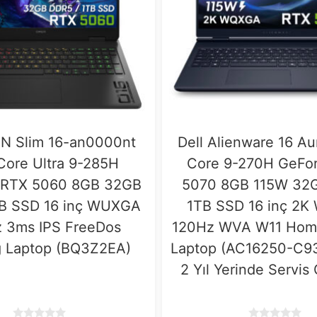
N Slim 16-an0000nt
Dell Alienware 16 Aur
 Core Ultra 9-285H
Core 9-270H GeFo
 RTX 5060 8GB 32GB
5070 8GB 115W 32
B SSD 16 inç WUXGA
1TB SSD 16 inç 2
 3ms IPS FreeDos
120Hz WVA W11 Hom
 Laptop (BQ3Z2EA)
Laptop (AC16250-C9
2 Yıl Yerinde Servis 