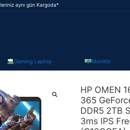
leriniz aynı gün Kargoda*
Gaming Laptop
Monitör
HP OMEN 16
365 GeForc
DDR5 2TB S
3ms IPS Fr