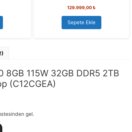
0
129.999,00
₺
o
u
t
o
Sepete Ekle
f
5
2)
70 8GB 115W 32GB DDR5 2TB
op (C12CGEA)
üstesinden gel.