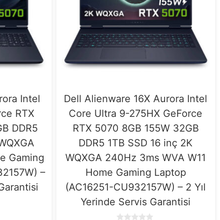
ora Intel
Dell Alienware 16X Aurora Intel
rce RTX
Core Ultra 9-275HX GeForce
GB DDR5
RTX 5070 8GB 155W 32GB
K WQXGA
DDR5 1TB SSD 16 inç 2K
e Gaming
WQXGA 240Hz 3ms WVA W11
32157W) –
Home Gaming Laptop
Garantisi
(AC16251-CU932157W) – 2 Yıl
Yerinde Servis Garantisi