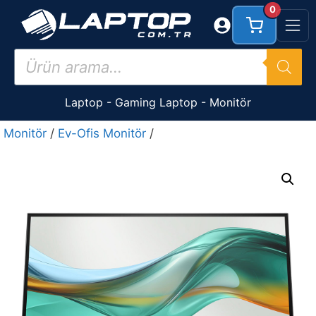
İçeriğe
0
atla
Products
search
Laptop
-
Gaming Laptop
-
Monitör
Monitör
/
Ev-Ofis Monitör
/