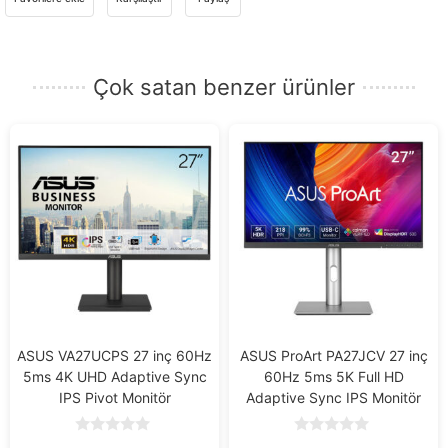
e-
posta
adresinizi
Çok satan benzer ürünler
girin.
ASUS VA27UCPS 27 inç 60Hz
ASUS ProArt PA27JCV 27 inç
5ms 4K UHD Adaptive Sync
60Hz 5ms 5K Full HD
IPS Pivot Monitör
Adaptive Sync IPS Monitör
0
0