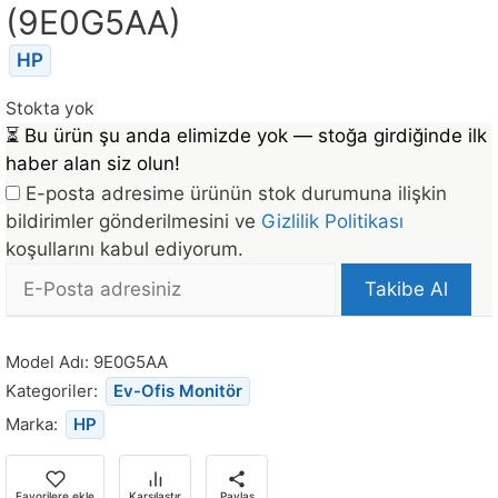
(9E0G5AA)
HP
Stokta yok
⏳
Bu ürün şu anda elimizde yok — stoğa girdiğinde ilk
haber alan siz olun!
E-posta adresime ürünün stok durumuna ilişkin
bildirimler gönderilmesini ve
Gizlilik Politikası
koşullarını kabul ediyorum.
E-
Takibe Al
posta
Bu
Adresi
ürün
Model Adı:
9E0G5AA
stoğa
Kategoriler:
Ev-Ofis Monitör
döndüğünde
Marka:
HP
bildirim
almak
için
Favorilere ekle
Karşılaştır
Paylaş