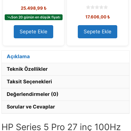
0
25.498,99
₺
o
u
0
17.606,00
₺
t
Son 20 günün en düşük fiyatı
o
o
u
f
t
5
o
Sepete Ekle
Sepete Ekle
f
5
Açıklama
Teknik Özellikler
Taksit Seçenekleri
Değerlendirmeler (0)
Sorular ve Cevaplar
HP Series 5 Pro 27 inç 100Hz