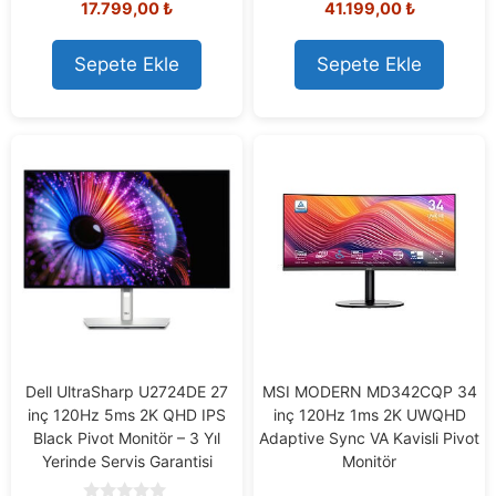
17.799,00
₺
41.199,00
₺
o
o
u
u
t
t
o
o
Sepete Ekle
Sepete Ekle
f
f
5
5
Dell UltraSharp U2724DE 27
MSI MODERN MD342CQP 34
inç 120Hz 5ms 2K QHD IPS
inç 120Hz 1ms 2K UWQHD
Black Pivot Monitör – 3 Yıl
Adaptive Sync VA Kavisli Pivot
Yerinde Servis Garantisi
Monitör