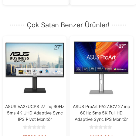
Çok Satan Benzer Ürünler!
ASUS VA27UCPS 27 inç 60Hz
ASUS ProArt PA27JCV 27 inç
5ms 4K UHD Adaptive Sync
60Hz 5ms 5K Full HD
IPS Pivot Monitör
Adaptive Sync IPS Monitör
0
0