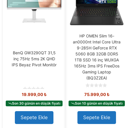
HP OMEN Slim 16-
an0000nt Intel Core Ultra
9-285H GeForce RTX
BenQ GW3290QT 31,5
5060 8GB 32GB DDR5
inç 75Hz 5ms 2K QHD
1TB SSD 16 inç WUXGA
IPS Beyaz Pivot Monitör
165Hz 3ms IPS FreeDos
Gaming Laptop
(BQ3Z2EA)
0
19.999,00
₺
75.999,00
₺
0
o
o
u
u
t
Son 30 günün en düşük fiyatı
Son 10 günün en düşük fiyatı
t
o
o
f
f
5
Sepete Ekle
Sepete Ekle
5