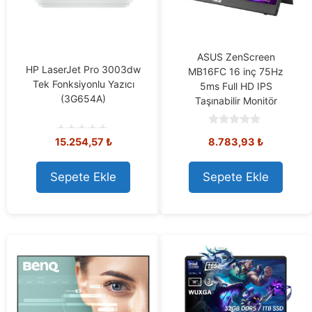
ASUS ZenScreen
HP LaserJet Pro 3003dw
MB16FC 16 inç 75Hz
Tek Fonksiyonlu Yazıcı
5ms Full HD IPS
(3G654A)
Taşınabilir Monitör
0
15.254,57
₺
8.783,93
₺
o
0
u
o
t
u
o
t
Sepete Ekle
Sepete Ekle
f
o
5
f
5