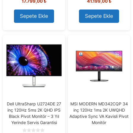
17.799,00
₺
41.199,00
₺
o
o
u
u
t
t
o
o
Sepete Ekle
Sepete Ekle
f
f
5
5
Dell UltraSharp U2724DE 27
MSI MODERN MD342CQP 34
inç 120Hz 5ms 2K QHD IPS
inç 120Hz 1ms 2K UWQHD
Black Pivot Monitör – 3 Yıl
Adaptive Sync VA Kavisli Pivot
Yerinde Servis Garantisi
Monitör