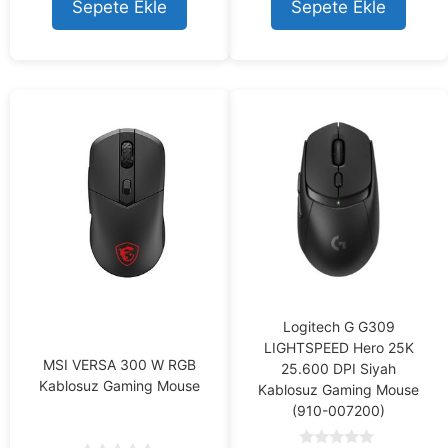
o
o
Sepete Ekle
Sepete Ekle
f
f
5
5
Logitech G G309
LIGHTSPEED Hero 25K
MSI VERSA 300 W RGB
25.600 DPI Siyah
Kablosuz Gaming Mouse
Kablosuz Gaming Mouse
(910-007200)