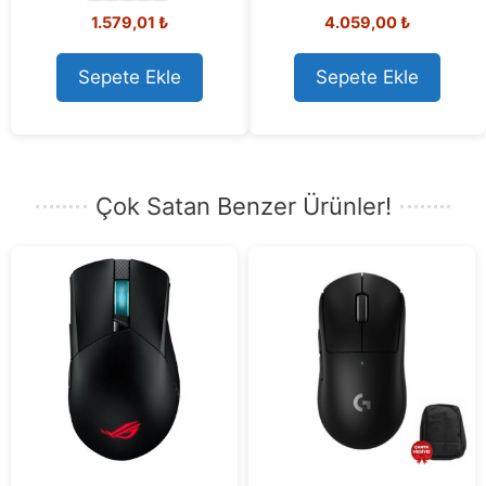
0
1.579,01
₺
4.059,00
₺
o
0
u
o
t
u
o
t
Sepete Ekle
Sepete Ekle
f
o
5
f
5
Çok Satan Benzer Ürünler!