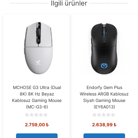
İlgili ürünler
MCHOSE G3 Ultra (Dual
Endorfy Gem Plus
8K) 8K Hz Beyaz
Wireless ARGB Kablosuz
Kablosuz Gaming Mouse
Siyah Gaming Mouse
(MC-G3-6)
(EY6A013)
0
0
2.759,00
₺
2.638,99
₺
o
o
u
u
t
t