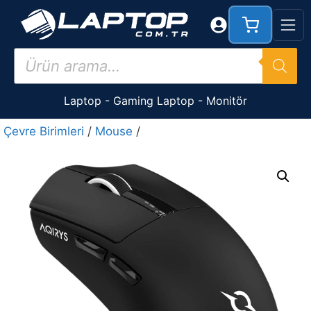
İçeriğe
atla
Products
search
Laptop
-
Gaming Laptop
-
Monitör
Çevre Birimleri
/
Mouse
/