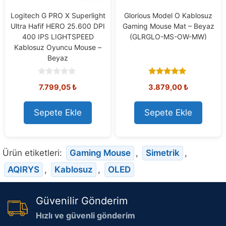
Logitech G PRO X Superlight
Glorious Model O Kablosuz
Ultra Hafif HERO 25.600 DPI
Gaming Mouse Mat – Beyaz
400 IPS LIGHTSPEED
(GLRGLO-MS-OW-MW)
Kablosuz Oyuncu Mouse –
Beyaz
0
5.00
Orijinal
Mevcut
7.799,05
₺
3.879,00
₺
o
out of 5
u
fiyat:
fiyat:
t
8.308,73 ₺.
7.799,05 ₺.
o
Sepete Ekle
Sepete Ekle
f
5
Ürün etiketleri:
Gaming Mouse
,
Simetrik
,
AQIRYS
,
Kablosuz
,
OLED
Güvenilir Gönderim
Hızlı ve güvenli gönderim