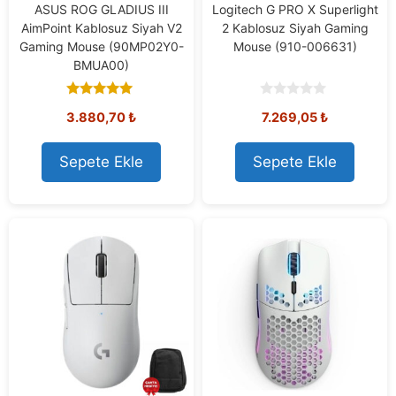
ASUS ROG GLADIUS III
Logitech G PRO X Superlight
AimPoint Kablosuz Siyah V2
2 Kablosuz Siyah Gaming
Gaming Mouse (90MP02Y0-
Mouse (910-006631)
BMUA00)
5.00
0
Orijinal
Mevcut
3.880,70
₺
7.269,05
₺
out of 5
o
u
fiyat:
fiyat:
t
7.778,73 ₺.
7.269,05 ₺
o
Sepete Ekle
Sepete Ekle
f
5