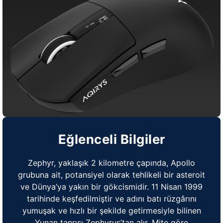
Eğlenceli Bilgiler
Zephyr, yaklaşık 2 kilometre çapında, Apollo
grubuna ait, potansiyel olarak tehlikeli bir asteroit
ve Dünya’ya yakın bir gökcismidir. 11 Nisan 1999
tarihinde keşfedilmiştir ve adını batı rüzgârını
yumuşak ve hızlı bir şekilde getirmesiyle bilinen
Yunan tanrısı Zephyrus’tan alır. Mite göre