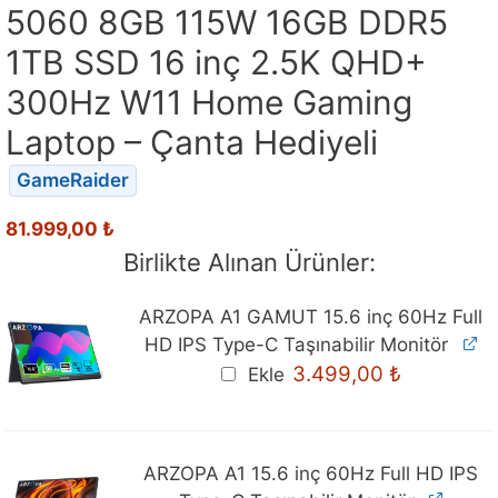
5060 8GB 115W 16GB DDR5
1TB SSD 16 inç 2.5K QHD+
300Hz W11 Home Gaming
Laptop – Çanta Hediyeli
GameRaider
81.999,00
₺
Birlikte Alınan Ürünler:
ARZOPA A1 GAMUT 15.6 inç 60Hz Full
HD IPS Type-C Taşınabilir Monitör
Orijinal
Mevcut
3.499,00
₺
Ekle
fiyat:
fiyat:
3.699,00 ₺.
3.499,00 ₺
ARZOPA A1 15.6 inç 60Hz Full HD IPS