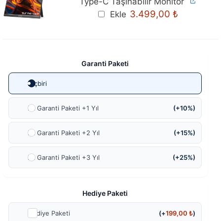
Type-C Taşınabilir Monitör
Orijinal
Mevcut
3.499,00
₺
Ekle
fiyat:
fiyat:
3.699,00 ₺.
3.499,00 ₺
Garanti Paketi
Hiçbiri
Ek Garanti Paketi +1 Yıl
(+10%)
Ek Garanti Paketi +2 Yıl
(+15%)
Ek Garanti Paketi +3 Yıl
(+25%)
Hediye Paketi
Hediye Paketi
(+
199,00
₺
)