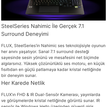
SteelSeries Nahimic İle Gerçek 7.1
Surround Deneyimi
FLUX, SteelSeries’in Nahimic ses teknolojisiyle oyunun
her anını yaşatıyor. Sanal 7.1 surround desteği
sayesinde sesin yönünü ve mesafesini net biçimde
algılarsınız. Yüksek çözünürlüklü ses motoru, en küçük
fısıltıdan en güçlü patlamaya kadar kristal netliğinde
bir deneyim sunar.
Her Karede Netlik
FLUX’ın FHD & IR Dual-Sensör Kamerası, yayınlarda
ve görüşmelerde kristal netliğinde görüntü sunar. IR
sensör ile Windows Hello üzerinden güvenli giriş