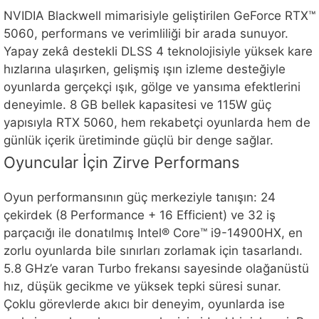
NVIDIA Blackwell mimarisiyle geliştirilen GeForce RTX™
5060, performans ve verimliliği bir arada sunuyor.
Yapay zekâ destekli DLSS 4 teknolojisiyle yüksek kare
hızlarına ulaşırken, gelişmiş ışın izleme desteğiyle
oyunlarda gerçekçi ışık, gölge ve yansıma efektlerini
deneyimle. 8 GB bellek kapasitesi ve 115W güç
yapısıyla RTX 5060, hem rekabetçi oyunlarda hem de
günlük içerik üretiminde güçlü bir denge sağlar.
Oyuncular İçin Zirve Performans
Oyun performansının güç merkeziyle tanışın: 24
çekirdek (8 Performance + 16 Efficient) ve 32 iş
parçacığı ile donatılmış Intel® Core™ i9-14900HX, en
zorlu oyunlarda bile sınırları zorlamak için tasarlandı.
5.8 GHz’e varan Turbo frekansı sayesinde olağanüstü
hız, düşük gecikme ve yüksek tepki süresi sunar.
Çoklu görevlerde akıcı bir deneyim, oyunlarda ise