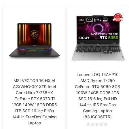
Lenovo LOQ 15AHP10
MSI VECTOR 16 HX AI
AMD Ryzen 7-250
A2XWHG-091XTR Intel
GeForce RTX 5060 8GB
Core Ultra 7-255HX
100W 24GB DDR5 1TB
GeForce RTX 5070 Ti
SSD 15.6 inç Full HD
12GB 140W 16GB DDR5
144Hz IPS FreeDos
1TB SSD 16 inç FHD+
Gaming Laptop
144Hz FreeDos Gaming
(83JG006ETR)
Laptop