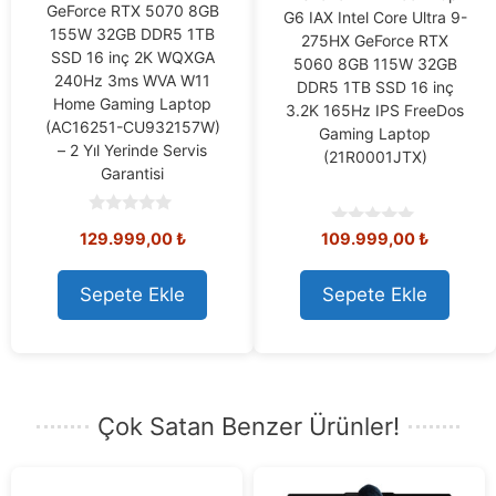
GeForce RTX 5070 8GB
G6 IAX Intel Core Ultra 9-
155W 32GB DDR5 1TB
275HX GeForce RTX
SSD 16 inç 2K WQXGA
5060 8GB 115W 32GB
240Hz 3ms WVA W11
DDR5 1TB SSD 16 inç
Home Gaming Laptop
3.2K 165Hz IPS FreeDos
(AC16251-CU932157W)
Gaming Laptop
– 2 Yıl Yerinde Servis
(21R0001JTX)
Garantisi
0
129.999,00
₺
109.999,00
₺
0
o
o
u
u
t
t
o
Sepete Ekle
Sepete Ekle
o
f
f
5
5
Çok Satan Benzer Ürünler!