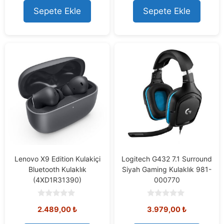
t
t
o
o
Sepete Ekle
Sepete Ekle
f
f
5
5
Lenovo X9 Edition Kulakiçi
Logitech G432 7.1 Surround
Bluetooth Kulaklık
Siyah Gaming Kulaklık 981-
(4XD1R31390)
000770
0
0
2.489,00
₺
3.979,00
₺
o
o
u
u