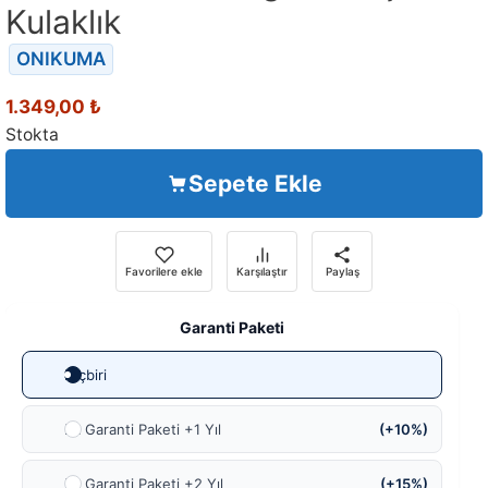
Kulaklık
ONIKUMA
1.349,00
₺
Stokta
Sepete Ekle
Favorilere ekle
Karşılaştır
Paylaş
Garanti Paketi
Hiçbiri
Ek Garanti Paketi +1 Yıl
(+10%)
Ek Garanti Paketi +2 Yıl
(+15%)