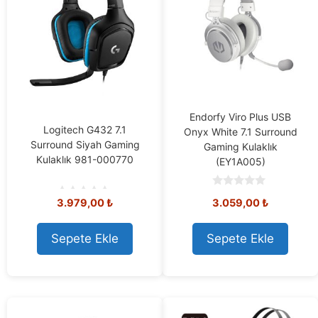
Endorfy Viro Plus USB
Logitech G432 7.1
Onyx White 7.1 Surround
Surround Siyah Gaming
Gaming Kulaklık
Kulaklık 981-000770
(EY1A005)
0
3.979,00
₺
3.059,00
₺
o
0
u
o
t
u
o
t
Sepete Ekle
Sepete Ekle
f
o
5
f
5