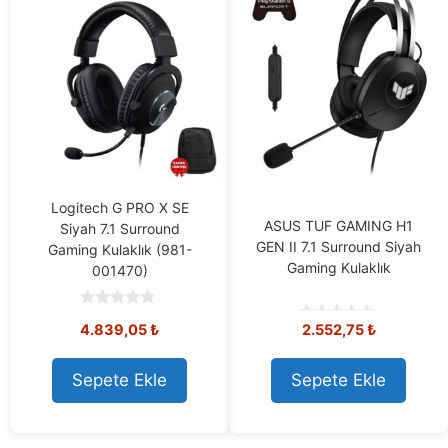
Logitech G PRO X SE
ASUS TUF GAMING H1
Siyah 7.1 Surround
GEN II 7.1 Surround Siyah
Gaming Kulaklık (981-
Gaming Kulaklık
001470)
0
Orijinal
Mevcut
4.839,05
₺
2.552,75
₺
o
0
u
o
fiyat:
fiyat:
t
u
5.348,73 ₺.
4.839,05 ₺.
o
t
Sepete Ekle
Sepete Ekle
f
o
5
f
5