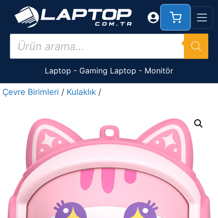
İçeriğe
atla
Products
search
Laptop
-
Gaming Laptop
-
Monitör
Çevre Birimleri
/
Kulaklık
/