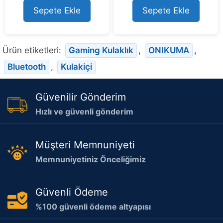
t
t
o
o
Sepete Ekle
Sepete Ekle
f
f
5
5
Ürün etiketleri:
Gaming Kulaklık
,
ONIKUMA
,
Bluetooth
,
Kulakiçi
Güvenilir Gönderim
Hızlı ve güvenli gönderim
Müşteri Memnuniyeti
Memnuniyetiniz Önceliğimiz
Güvenli Ödeme
%100 güvenli ödeme altyapısı