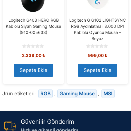
Logitech G403 HERO RGB
Logitech G G102 LIGHTSYNC
Kablolu Siyah Gaming Mouse
RGB Aydınlatmalı 8.000 DPI
(910-005633)
Kablolu Oyuncu Mouse –
Beyaz
0
0
2.339,00
₺
999,00
₺
o
o
u
u
t
t
o
o
Sepete Ekle
Sepete Ekle
f
f
5
5
Ürün etiketleri:
RGB
,
Gaming Mouse
,
MSI
Güvenilir Gönderim
Hızlı ve güvenli gönderim