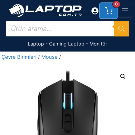
İçeriğe
0
atla
Products
search
Laptop
-
Gaming Laptop
-
Monitör
Çevre Birimleri
/
Mouse
/