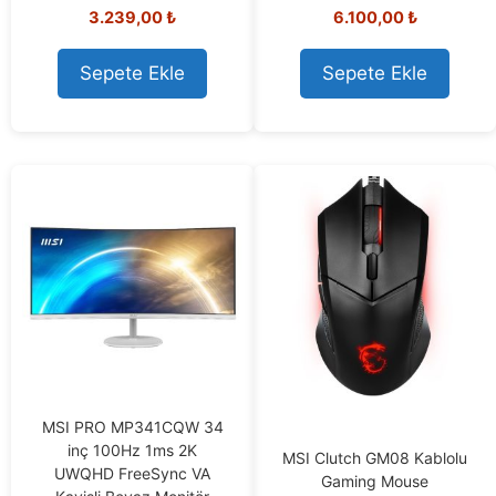
0
0
3.239,00
₺
6.100,00
₺
o
o
u
u
t
t
o
o
Sepete Ekle
Sepete Ekle
f
f
5
5
MSI PRO MP341CQW 34
inç 100Hz 1ms 2K
MSI Clutch GM08 Kablolu
UWQHD FreeSync VA
Gaming Mouse