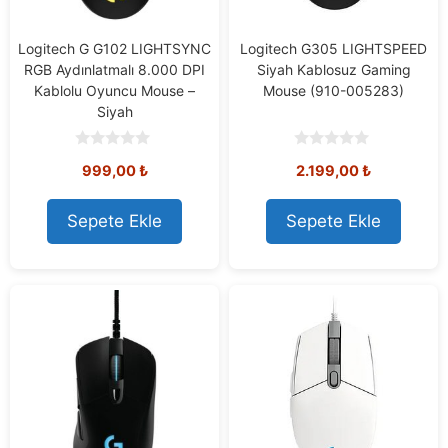
Logitech G G102 LIGHTSYNC
Logitech G305 LIGHTSPEED
RGB Aydınlatmalı 8.000 DPI
Siyah Kablosuz Gaming
Kablolu Oyuncu Mouse –
Mouse (910-005283)
Siyah
0
0
999,00
₺
2.199,00
₺
o
o
u
u
t
t
o
o
Sepete Ekle
Sepete Ekle
f
f
5
5