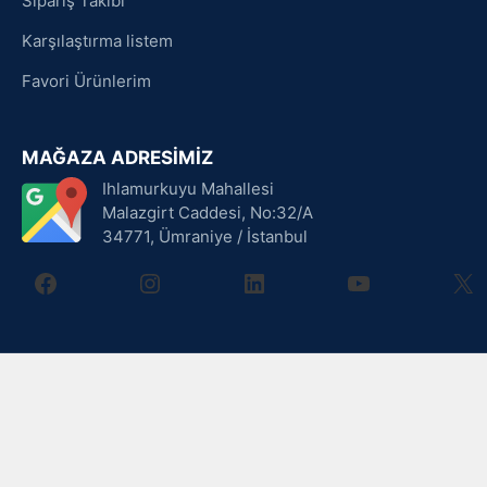
Sipariş Takibi
Karşılaştırma listem
Favori Ürünlerim
MAĞAZA ADRESİMİZ
Ihlamurkuyu Mahallesi
Malazgirt Caddesi, No:32/A
34771, Ümraniye / İstanbul
facebook
instagram
linkedin
youtube
X